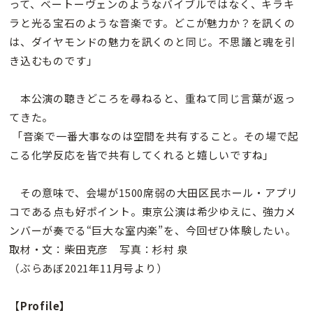
って、ベートーヴェンのようなバイブルではなく、キラキ
ラと光る宝石のような音楽です。どこが魅力か？を訊くの
は、ダイヤモンドの魅力を訊くのと同じ。不思議と魂を引
き込むものです」
本公演の聴きどころを尋ねると、重ねて同じ言葉が返っ
てきた。
「音楽で一番大事なのは空間を共有すること。その場で起
こる化学反応を皆で共有してくれると嬉しいですね」
その意味で、会場が1500席弱の大田区民ホール・アプリ
コである点も好ポイント。東京公演は希少ゆえに、強力メ
ンバーが奏でる“巨大な室内楽”を、今回ぜひ体験したい。
取材・文：柴田克彦 写真：杉村 泉
（ぶらあぼ2021年11月号より）
【
Profile】