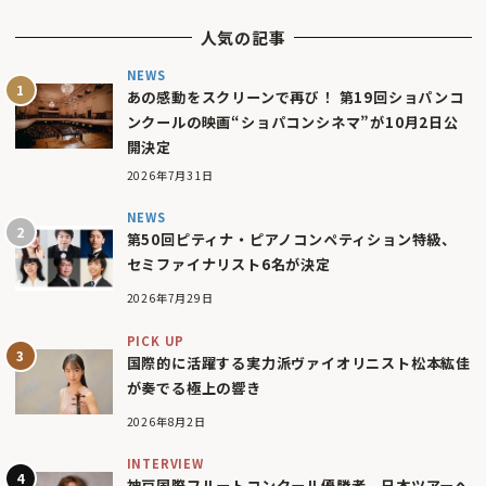
人気の記事
NEWS
あの感動をスクリーンで再び！ 第19回ショパンコ
ンクールの映画“ショパコンシネマ”が10月2日公
開決定
2026年7月31日
NEWS
第50回ピティナ・ピアノコンペティション特級、
セミファイナリスト6名が決定
2026年7月29日
PICK UP
国際的に活躍する実力派ヴァイオリニスト松本紘佳
が奏でる極上の響き
2026年8月2日
INTERVIEW
神戸国際フルートコンクール優勝者、日本ツアーへ