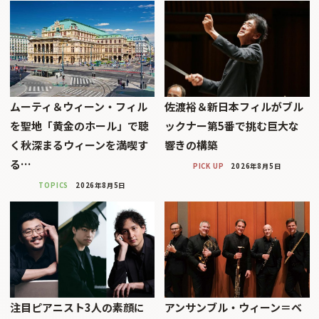
ムーティ＆ウィーン・フィル
佐渡裕＆新日本フィルがブル
を聖地「黄金のホール」で聴
ックナー第5番で挑む巨大な
く秋深まるウィーンを満喫す
響きの構築
る…
PICK UP
2026年8月5日
TOPICS
2026年8月5日
注目ピアニスト3人の素顔に
アンサンブル・ウィーン＝ベ