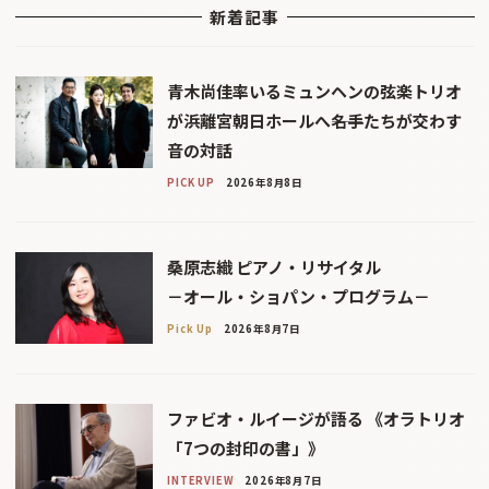
新着記事
青木尚佳率いるミュンヘンの弦楽トリオ
が浜離宮朝日ホールへ――名手たちが交わす
音の対話
PICK UP
2026年8月8日
桑原志織 ピアノ・リサイタル
－オール・ショパン・プログラム－
Pick Up
2026年8月7日
ファビオ・ルイージが語る 《オラトリオ
「7つの封印の書」》
INTERVIEW
2026年8月7日