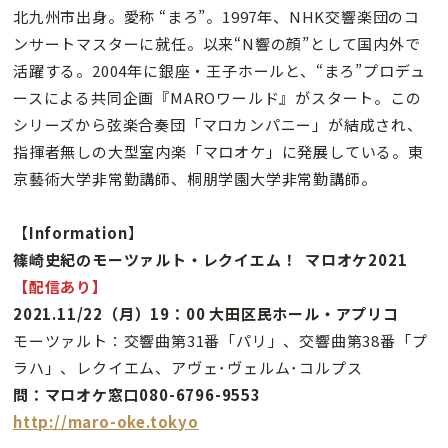
北九州市出身。愛称 “まろ”。1997年、NHK交響楽団のコ
ンサートマスターに就任。以来“N響の顔”として国内外で
活躍する。2004年に銀座・王子ホールと、“まろ”プロデュ
ースによる共同企画『MAROワールド』がスタート。この
シリーズから弦楽合奏団「マロカンパニー」が結成され、
指揮者無しの大型室内楽「マロオケ」に発展している。東
京藝術大学非常勤講師、桐朋学園大学非常勤講師。
【
Information
】
篠崎史紀のモーツァルト・レクイエム！
マロオケ2021
【配信あり】
2021.11/22（月）19：00 大田区民ホール・アプリコ
モーツァルト：交響曲第31番「パリ」、交響曲第38番「プ
ラハ」、レクイエム、アヴェ･ヴェルム･コルプス
問：マロオケ窓口080-6796-9553
http://maro-oke.tokyo