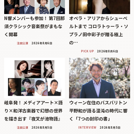
N響メンバーも参加！ 第7回那
オペラ・アリアからシューベ
須クラシック音楽祭がまもな
ルトまで コロラトゥーラ・ソ
く開幕
プラノ田中彩子が贈る極上
の…
注目公演
2026年8月6日
PICK UP
2026年8月6日
岐阜発！ メディアアート×語
ウィーン在住のバスバリトン
り×和洋古楽器で幻想の世界
平野和が語る混沌の時代に響
を描き出す『夜叉が池物語』
く「7つの封印の書」
注目公演
2026年8月5日
INTERVIEW
2026年8月5日