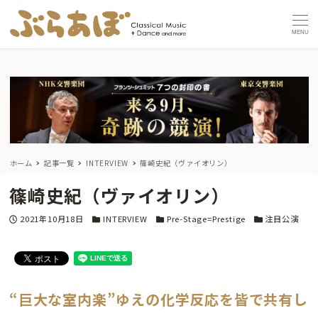
MENU
ホーム
記事一覧
INTERVIEW
篠崎史紀（ヴァイオリン）
篠崎史紀（ヴァイオリン）
投稿日
カテゴリー
カテゴリー
カテゴリー
2021年10月18日
INTERVIEW
Pre-Stage=Prestige
注目公演
“巨大な室内楽”ゆえの化学反応を皆で共有し