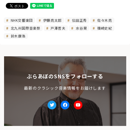
NHK交響楽団
伊藤亮太郎
伝田正秀
佐々木亮
北九州国際音楽祭
戸澤哲夫
水谷晃
篠崎史紀
鈴木康浩
ぶらあぼのSNSをフォローする
最新のクラシック音楽情報をお届けします
Twitter
facebook
Youtube