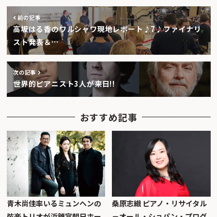
前の記事
高坂はる香のワルシャワ現地レポート♪7♪ファイナリ
スト発表＆…
次の記事
世界的ピアニスト3人が来日!!
おすすめ記事
青木尚佳率いるミュンヘンの
桑原志織 ピアノ・リサイタル
弦楽トリオが浜離宮朝日ホー
－オール・ショパン・プログ