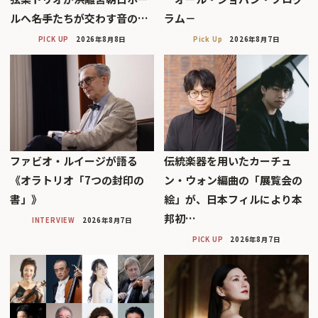
ルへ――名手たちが交わす音の…
ラム－
PICK UP
2026年8月8日
Pick Up
2026年8月7日
ファビオ・ルイージが語る
伝統楽器を用いたカーチュ
《オラトリオ「7つの封印の
ン・ウォン編曲の「展覧会の
書」》
絵」が、日本フィルにより本
邦初…
INTERVIEW
2026年8月7日
PICK UP
2026年8月7日