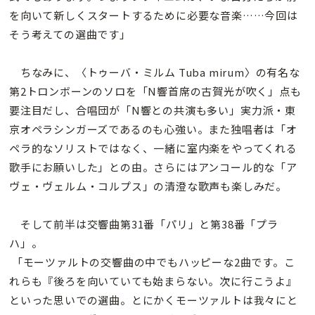
を向いて新しくスタートするために必要な音楽……今回は
そう考えての選曲です」
ちなみに、〈トゥーバ・ミルム Tuba mirum〉の有名な
第2トロンボーンのソロを「N響首席の古賀光が吹く」点も
要注目だし、合唱団が「N響との共演も多い」実力派・東
京オペラシンガーズであるのも心強い。また独唱者は「オ
ペラ的なソリストではなく、一緒に室内楽をやってくれる
歌手にお願いした」との由。さらにはアンコール的な「ア
ヴェ・ヴェルム・コルプス」の清澄な歌声も楽しみだ。
そして前半は交響曲第31番「パリ」と第38番「プラ
ハ」。
「モーツァルトの交響曲の中でもハッピーな2曲です。こ
れらも『後ろを向いていても始まらない。次に行こうよ』
といった思いでの選曲。とにかくモーツァルトは我々にと