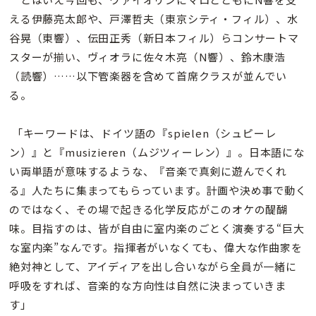
える伊藤亮太郎や、戸澤哲夫（東京シティ・フィル）、水
谷晃（東響）、伝田正秀（新日本フィル）らコンサートマ
スターが揃い、ヴィオラに佐々木亮（N響）、鈴木康浩
（読響）……以下管楽器を含めて首席クラスが並んでい
る。
「キーワードは、ドイツ語の『spielen（シュピーレ
ン）』と『musizieren（ムジツィーレン）』。日本語にな
い両単語が意味するような、『音楽で真剣に遊んでくれ
る』人たちに集まってもらっています。計画や決め事で動く
のではなく、その場で起きる化学反応がこのオケの醍醐
味。目指すのは、皆が自由に室内楽のごとく演奏する“巨大
な室内楽”なんです。指揮者がいなくても、偉大な作曲家を
絶対神として、アイディアを出し合いながら全員が一緒に
呼吸をすれば、音楽的な方向性は自然に決まっていきま
す」