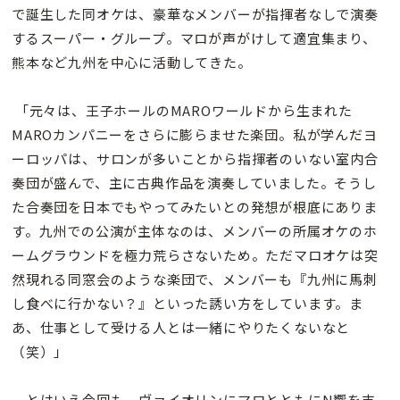
で誕生した同オケは、豪華なメンバーが指揮者なしで演奏
するスーパー・グループ。マロが声がけして適宜集まり、
熊本など九州を中心に活動してきた。
「元々は、王子ホールのMAROワールドから生まれた
MAROカンパニーをさらに膨らませた楽団。私が学んだヨ
ーロッパは、サロンが多いことから指揮者のいない室内合
奏団が盛んで、主に古典作品を演奏していました。そうし
た合奏団を日本でもやってみたいとの発想が根底にありま
す。九州での公演が主体なのは、メンバーの所属オケのホ
ームグラウンドを極力荒らさないため。ただマロオケは突
然現れる同窓会のような楽団で、メンバーも『九州に馬刺
し食べに行かない？』といった誘い方をしています。ま
あ、仕事として受ける人とは一緒にやりたくないなと
（笑）」
とはいえ今回も、ヴァイオリンにマロとともにN響を支