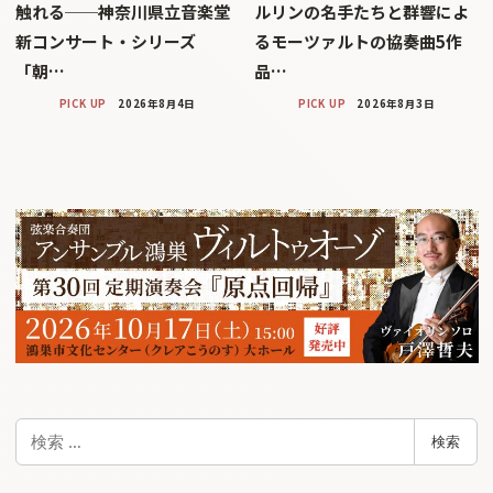
触れる──神奈川県立音楽堂
ルリンの名手たちと群響によ
新コンサート・シリーズ
るモーツァルトの協奏曲5作
「朝…
品…
PICK UP
2026年8月4日
PICK UP
2026年8月3日
検
検索
索