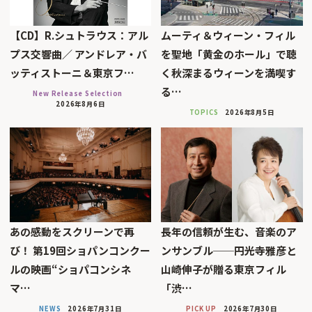
【CD】R.シュトラウス：アル
ムーティ＆ウィーン・フィル
プス交響曲／ アンドレア・バ
を聖地「黄金のホール」で聴
ッティストーニ＆東京フ…
く秋深まるウィーンを満喫す
る…
New Release Selection
2026年8月6日
TOPICS
2026年8月5日
あの感動をスクリーンで再
長年の信頼が生む、音楽のア
び！ 第19回ショパンコンクー
ンサンブル──円光寺雅彦と
ルの映画“ショパコンシネ
山崎伸子が贈る東京フィル
マ…
「渋…
NEWS
2026年7月31日
PICK UP
2026年7月30日