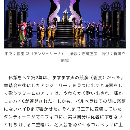
中央：脇園 彩（アンジェリーナ） 撮影：寺司正彦 提供：新国立
劇場
休憩をへて第2幕は、ますます声の競演（饗宴）だった。
舞踏会を後にしたアンジェリーナを見つけ出すと決意をし
て歌うラミーロのアリアは、やわらかく歌い出され、輝か
しいハイCが連発された。しかも、バルベラはその間に楽譜
にないハイDまで響かせた。それまで王子に変装していた
ダンディーニがマニフィコに、実は自分は従者にすぎない
と打ち明ける二重唱は、名人芸を聴かせるコルベッリに上