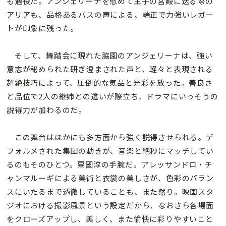
も適役だ。アンジェリーナを慰めて王子の宮殿に送る際の
アリアも、品格あるバスの声による、端正で力強いレガー
トが印象に残った。
そして、舞踏会に現れた脇園のアンジェリーナは、強い
意志が秘められた研ぎ澄まされた声と、軽々と表現される
超絶技巧によって、圧倒的な気品と光彩を放った。善良さ
と品位で2人の継姉との違いが際立ち、ドラマにいっそうの
説得力が加わるのだ。
この舞台はほかにも多方面から強く説得させられる。デ
フォルメされた集団の動きが、音楽と絶秒にマッチしてい
るのもそのひとつ。粟國淳の手腕だ。アレッサンドロ・チ
ャンマルーギによる美術と衣裳の美しさが、色彩のバラン
スにいたるまで透徹していることも、また然り。映画スタ
ジオにおける撮影風景という設定だから、なおさら各場面
をクローズアップし、美しく、また愉快に彩りやすいこと