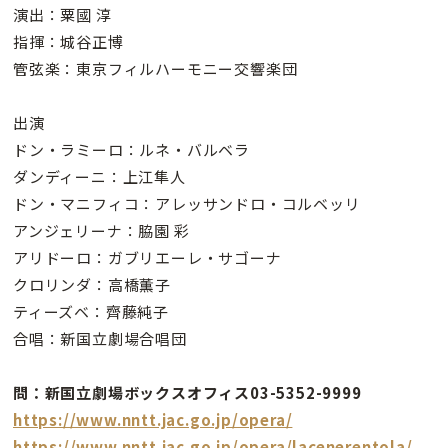
演出：粟國 淳
指揮：城谷正博
管弦楽：東京フィルハーモニー交響楽団
出演
ドン・ラミーロ：ルネ・バルベラ
ダンディーニ：上江隼人
ドン・マニフィコ：アレッサンドロ・コルベッリ
アンジェリーナ：脇園 彩
アリドーロ：ガブリエーレ・サゴーナ
クロリンダ：高橋薫子
ティーズベ：齊藤純子
合唱：新国立劇場合唱団
問：新国立劇場ボックスオフィス03-5352-9999
https://www.nntt.jac.go.jp/opera/
https://www.nntt.jac.go.jp/opera/lacenerentola/