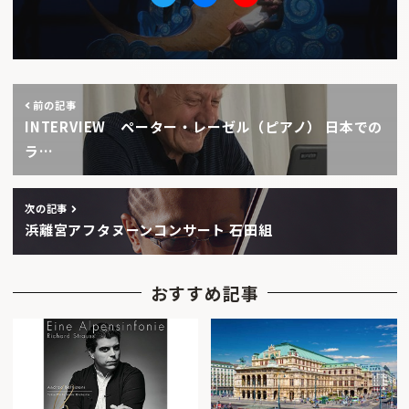
Twitter
facebook
Youtube
前の記事
INTERVIEW ペーター・レーゼル（ピアノ） 日本での
ラ…
次の記事
浜離宮アフタヌーンコンサート 石田組
おすすめ記事