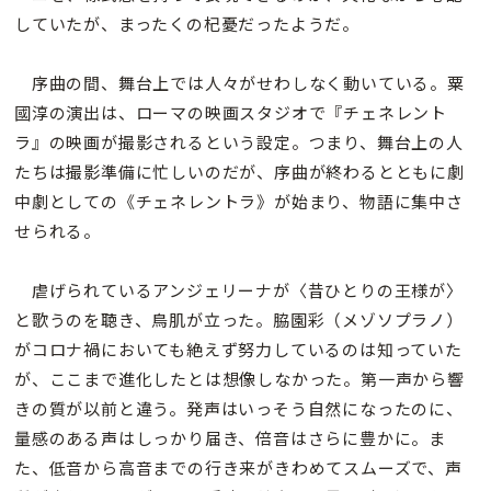
していたが、まったくの杞憂だったようだ。
序曲の間、舞台上では人々がせわしなく動いている。粟
國淳の演出は、ローマの映画スタジオで『チェネレント
ラ』の映画が撮影されるという設定。つまり、舞台上の人
たちは撮影準備に忙しいのだが、序曲が終わるとともに劇
中劇としての《チェネレントラ》が始まり、物語に集中さ
せられる。
虐げられているアンジェリーナが〈昔ひとりの王様が〉
と歌うのを聴き、鳥肌が立った。脇園彩（メゾソプラノ）
がコロナ禍においても絶えず努力しているのは知っていた
が、ここまで進化したとは想像しなかった。第一声から響
きの質が以前と違う。発声はいっそう自然になったのに、
量感のある声はしっかり届き、倍音はさらに豊かに。ま
た、低音から高音までの行き来がきわめてスムーズで、声