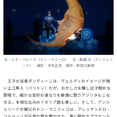
左：ルネ・バルベラ（ドン・ラミーロ） 右：脇園 彩（アンジェリ
ーナ） 撮影：寺司正彦 提供：新国立劇場
王子の従者ダンディーニは、ヴェルディのイメージが強
い上江隼人（バリトン）だが、おかしさを醸し出す軽妙な
歌唱で、細かな音符の連なりを敏捷に歌うアジリタもこな
せる。本場仕込みのイタリア語も美しい。そして、アンジ
ェリーナの継父のドン・マニフィコは、アレッサンドロ・
コルベッリが圧巻の歌を聴かせた。声に微妙なアクセント