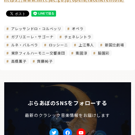
アレッサンドロ・コルベッリ
オペラ
ガブリエーレ・サゴーナ
チェネレントラ
ルネ・バルベラ
ロッシーニ
上江隼人
新国立劇場
東京フィルハーモニー交響楽団
粟國淳
脇園彩
高橋薫子
齊藤純子
ぶらあぼのSNSをフォローする
最新のクラシック音楽情報をお届けします