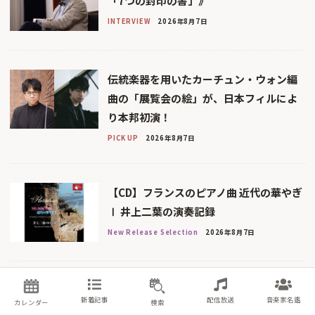
「7つの封印の書」》
INTERVIEW
2026年8月7日
伝統楽器を用いたカーチュン・ウォン編
曲の「展覧会の絵」が、日本フィルによ
り本邦初演！
PICK UP
2026年8月7日
【CD】フランスのピアノ曲 近代の華やぎ
Ⅰ 井上二葉の演奏記録
New Release Selection
2026年8月7日
新着記事
配信放送
音楽家名鑑
カレンダー
検索