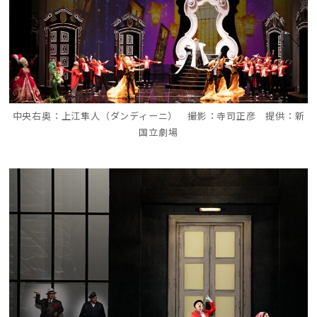
中央右奥：上江隼人（ダンディーニ） 撮影：寺司正彦 提供：新
国立劇場