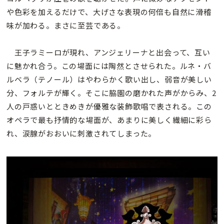
や色彩を加えるだけで、大げさな表現の何倍も自然に滑稽
味が加わる。まさに至芸である。
王子ラミーロが現れ、アンジェリーナと出会って、互い
に魅かれ合う。この場面には陶然とさせられた。ルネ・バ
ルベラ（テノール）はやわらかく歌い出し、弱音が美しい
分、フォルテが輝く。そこに脇園の磨かれた声がからみ、2
人の戸惑いとときめきが優雅な装飾歌唱で表される。この
オペラで最も抒情的な場面が、あまりに美しく繊細に彩ら
れ、涙腺がおおいに刺激されてしまった。