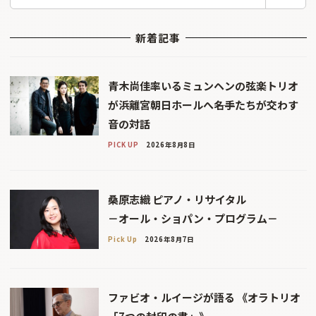
索
新着記事
青木尚佳率いるミュンヘンの弦楽トリオ
が浜離宮朝日ホールへ――名手たちが交わす
音の対話
PICK UP
2026年8月8日
桑原志織 ピアノ・リサイタル
－オール・ショパン・プログラム－
Pick Up
2026年8月7日
ファビオ・ルイージが語る 《オラトリオ