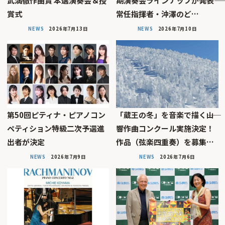
武満徹作曲賞 本選演奏会＆授
期演奏会ラインナップが発表――
賞式
常任指揮者・沖澤のど…
NEWS
2026年7月13日
NEWS
2026年7月10日
第50回ピティナ・ピアノコン
「蔵王の冬」を音楽で描く――山
ペティション特級二次予選進
響作曲コンクール実施決定！
出者が決定
作品（弦楽四重奏）を募集…
NEWS
2026年7月9日
NEWS
2026年7月6日