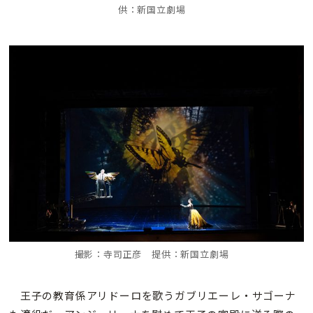
供：新国立劇場
撮影：寺司正彦 提供：新国立劇場
王子の教育係アリドーロを歌うガブリエーレ・サゴーナ