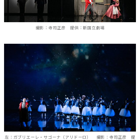
撮影：寺司正彦 提供：新国立劇場
左：ガブリエーレ・サゴーナ（アリドーロ） 撮影：寺司正彦 提