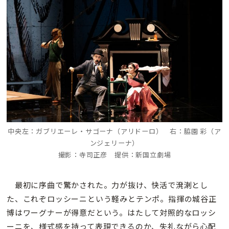
中央左：ガブリエーレ・サゴーナ（アリドーロ） 右：脇園 彩（ア
ンジェリーナ）
撮影：寺司正彦 提供：新国立劇場
最初に序曲で驚かされた。力が抜け、快活で溌溂とし
た、これぞロッシーニという軽みとテンポ。指揮の城谷正
博はワーグナーが得意だという。はたして対照的なロッシ
ーニを、様式感を持って表現できるのか、失礼ながら心配