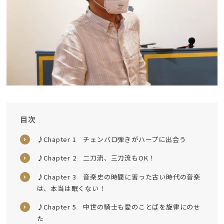
目次
♪Chapter 1 チェンバロ弾きがハープに出会う
♪Chapter 2 二刀流、三刀流もOK！
♪Chapter 3 音楽史の時間に習った古い時代の音楽
は、本当は眠くない！
♪Chapter 5 中世の騎士も愛のことばを旋律にのせ
た