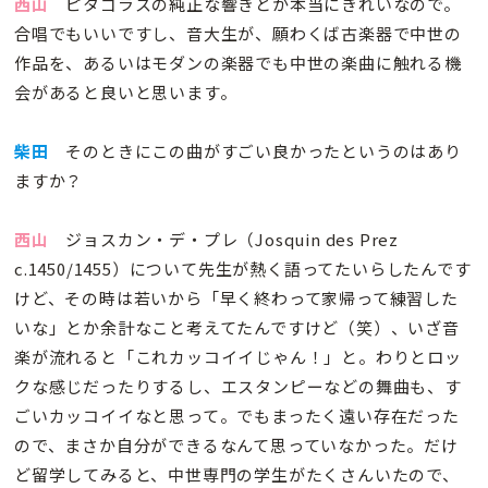
西山
ピタゴラスの純正な響きとか本当にきれいなので。
合唱でもいいですし、音大生が、願わくば古楽器で中世の
作品を、あるいはモダンの楽器でも中世の楽曲に触れる機
会があると良いと思います。
柴田
そのときにこの曲がすごい良かったというのはあり
ますか？
西山
ジョスカン・デ・プレ（Josquin des Prez
c.1450/1455）について先生が熱く語ってたいらしたんです
けど、その時は若いから「早く終わって家帰って練習した
いな」とか余計なこと考えてたんですけど（笑）、いざ音
楽が流れると「これカッコイイじゃん！」と。わりとロッ
クな感じだったりするし、エスタンピーなどの舞曲も、す
ごいカッコイイなと思って。でもまったく遠い存在だった
ので、まさか自分ができるなんて思っていなかった。だけ
ど留学してみると、中世専門の学生がたくさんいたので、