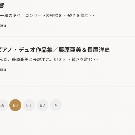
響
平和の夕べ」コンサートの模様を …続きを読む>>
30日
 ピアノ・デュオ作品集／藤原亜美＆長尾洋史
だ、藤原亜美と長尾洋史。初セッ …続きを読む>>
28日
59
60
61
62