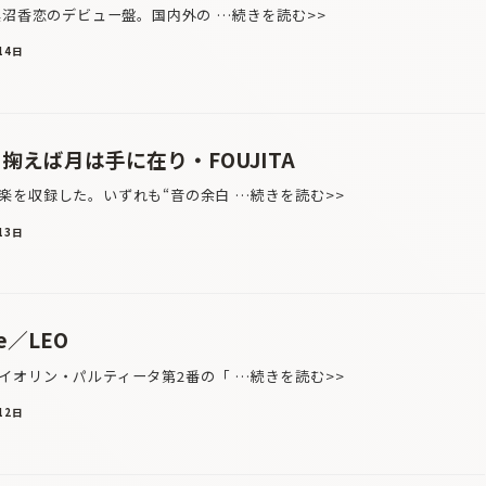
黒沼香恋のデビュー盤。国内外の …続きを読む>>
14日
掬えば月は手に在り・FOUJITA
を収録した。いずれも“音の余白 …続きを読む>>
13日
pe／LEO
オリン・パルティータ第2番の「 …続きを読む>>
12日