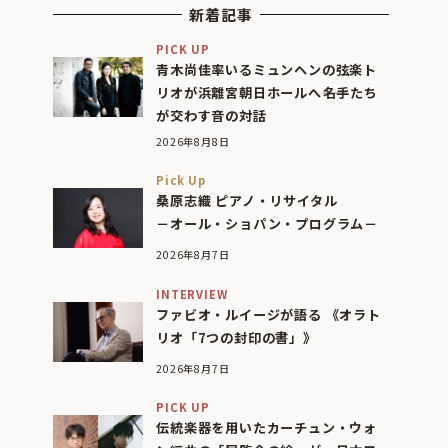
新着記事
PICK UP
青木尚佳率いるミュンヘンの弦楽ト
リオが浜離宮朝日ホールへ――名手たち
が交わす音の対話
2026年8月8日
Pick Up
桑原志織 ピアノ・リサイタル
－オール・ショパン・プログラム－
2026年8月7日
INTERVIEW
ファビオ・ルイージが語る 《オラト
リオ「7つの封印の書」》
2026年8月7日
PICK UP
伝統楽器を用いたカーチュン・ウォ