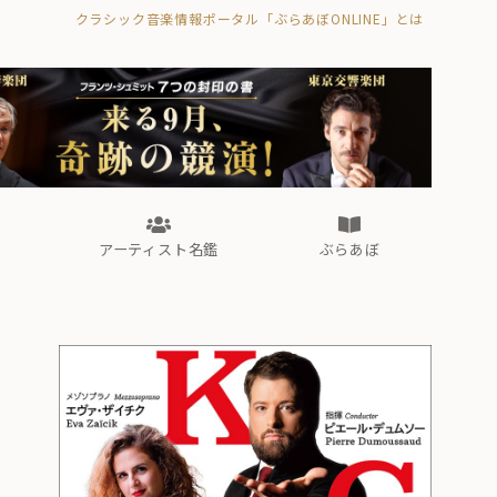
クラシック音楽情報ポータル「ぶらあぼONLINE」とは
の封印の書》
海外公演
FROM編集部
眺望
ぶらあぼブラス！
フォルテピアノ・オデッセイ
アーティスト名鑑
ぶらあぼ
の封印の書》
海外公演
FROM編集部
眺望
ぶらあぼブラス！
フォルテピアノ・オデッセイ