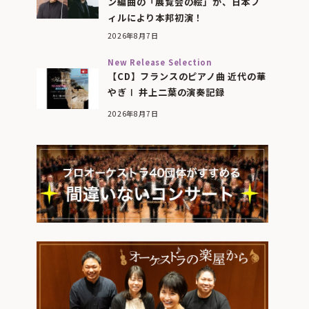
ン編曲の「展覧会の絵」が、日本フ
ィルにより本邦初演！
2026年8月7日
New Release Selection
【CD】フランスのピアノ曲 近代の華
やぎⅠ 井上二葉の演奏記録
2026年8月7日