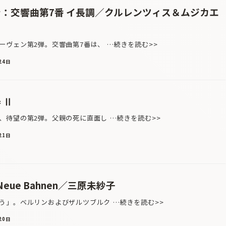
ン：交響曲第7番 イ長調／クルレンツィス＆ムジカエ
ヴェン第2弾。交響曲第7番は、 …続きを読む>>
24日
 Ⅱ
待望の第2弾。父親の死に直面し …続きを読む>>
21日
eue Bahnen／三原未紗子
」。ベルリンおよびザルツブルク …続きを読む>>
20日