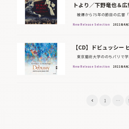
トより／下野竜也＆広
被爆から75年の節目の広響「
New Release Selection
2021年4月
【CD】ドビュッシー
東京藝術大学ののちパリで学ん
New Release Selection
2021年4月
投
1
…
稿
ナ
ビ