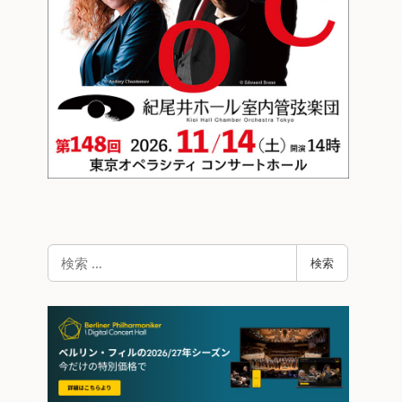
検
検索
索