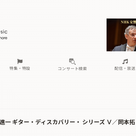
ール
（毎月更新）
東
電子版（無料・月刊）
トピックス
関西
フェスタサマーミューザKAWASAKI 2026
北海道・東北
注目公演
配布場所
インタビュー
中部
定期購読
中国・四国
CD新譜
N響＆東響 《7つ
九州・沖縄
書籍近刊
ロが推す！間違いないオーケストラコンサート
過去の特集
の先と
ブ配信スケジュール
さ
オーケストラの楽屋から
た
な
有料ライブ配信スケジュール
は
ま
や
海の向こうの音楽家
ら
わ
Aからの
載
特集・特設
配信・放送
コンサート検索
ール
（毎月更新）
東
電子版（無料・月刊）
トピックス
関西
フェスタサマーミューザKAWASAKI 2026
北海道・東北
注目公演
配布場所
インタビュー
中部
定期購読
中国・四国
CD新譜
N響＆東響 《7つ
九州・沖縄
書籍近刊
ロが推す！間違いないオーケストラコンサート
過去の特集
の先と
ブ配信スケジュール
さ
オーケストラの楽屋から
た
な
有料ライブ配信スケジュール
は
ま
や
海の向こうの音楽家
ら
わ
Aからの
載
田進一 ギター・ディスカバリー・ シリーズ Ⅴ／岡本拓