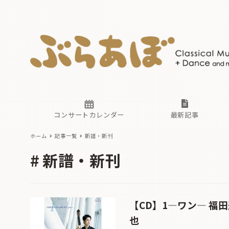
ニュース
ヤマハホ
番組一覧
東京・関
ぶらあぼ
現場のプ
古楽とそ
無料ライ
あ
か
過去の連
コンサートカレンダー
最新記事
ホーム
記事一覧
新譜・新刊
ニュース
ヤマハホ
番組一覧
東京・関
ぶらあぼ
新譜・新刊
現場のプ
古楽とそ
無料ライ
あ
か
過去の連
【CD】1―ワン― 福
也