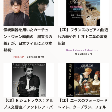
伝統楽器を用いたカーチュ
【CD】フランスのピアノ曲 近
ン・ウォン編曲の「展覧会の
代の華やぎⅠ 井上二葉の演奏
絵」が、日本フィルにより本
記録
邦初…
New Release Selection
2026年8月7日
PICK UP
2026年8月7日
【CD】R.シュトラウス：アル
【CD】エースのフォーカード
プス交響曲／ アンドレア・バ
～マレ、クープラン、フォル