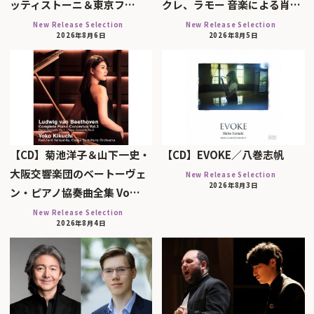
ッティストーニ＆東京フ…
クレ、ラモー 音楽による肖…
New Release Selection
New Release Selection
2026年8月6日
2026年8月5日
【CD】菊池洋子＆山下一史・
【CD】EVOKE／八巻志帆
大阪交響楽団のベートーヴェ
New Release Selection
2026年8月3日
ン・ピアノ協奏曲全集 Vo…
New Release Selection
2026年8月4日