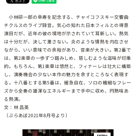
小林研一郎の傘寿を記念する、チャイコフスキー交響曲
チクルスのライブ録音。気心の知れた日本フィルとの得意
演目だが、近年の彼の境地が示されていて耳新しい。熱気
は十分だが、決して激さない。炎のような情熱を内在させ
ながら、いい意味での余裕があり、音楽が大きい。第2番で
は、第2楽章の一歩ずつ踏みしめ、慈しむような滋味が印象
的。もちろん、第1楽章は悠然と、フィナーレは壮大に構築
し、演奏機会の少ない本作の魅力を余すところなく表現す
る。十八番とする第5番は、緩急自在、ソロの繊細なフレー
ズから全奏の雄渾なエネルギーまで手中に収め、円熟味あ
る熱演。
文：林 昌英
（ぶらあぼ2021年8月号より）