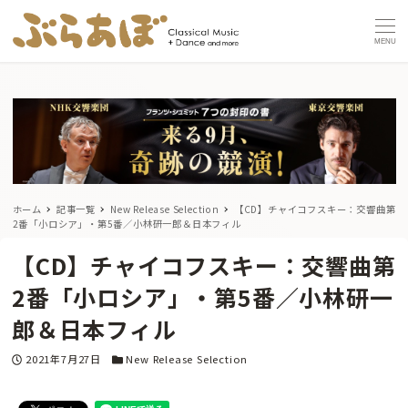
MENU
ホーム
記事一覧
New Release Selection
【CD】チャイコフスキー：交響曲第
2番「小ロシア」・第5番／小林研一郎＆日本フィル
【CD】チャイコフスキー：交響曲第
2番「小ロシア」・第5番／小林研一
郎＆日本フィル
投稿日
カテゴリー
2021年7月27日
New Release Selection