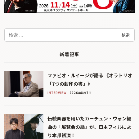
検
検索
索
新着記事
ファビオ・ルイージが語る 《オラトリオ
「7つの封印の書」》
INTERVIEW
2026年8月7日
伝統楽器を用いたカーチュン・ウォン編
曲の「展覧会の絵」が、日本フィルによ
り本邦初演！