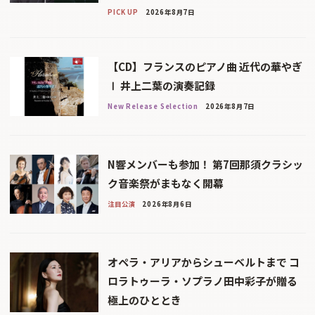
PICK UP
2026年8月7日
【CD】フランスのピアノ曲 近代の華やぎ
Ⅰ 井上二葉の演奏記録
New Release Selection
2026年8月7日
N響メンバーも参加！ 第7回那須クラシッ
ク音楽祭がまもなく開幕
注目公演
2026年8月6日
オペラ・アリアからシューベルトまで コ
ロラトゥーラ・ソプラノ田中彩子が贈る
極上のひととき