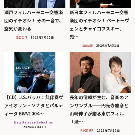
瀬戸フィルハーモニー交響楽
新日本フィルハーモニー交響
団のイチオシ！ その一音で、
楽団のイチオシ！ ベートーヴ
空気が変わる
ェンとチャイコフスキー、
鬼…
注目公演
2026年7月31日
注目公演
2026年7月31日
【CD】J.S.バッハ：無伴奏ヴ
長年の信頼が生む、音楽のア
ァイオリン・ソナタとパルテ
ンサンブル──円光寺雅彦と
ィータ BWV1004…
山崎伸子が贈る東京フィル
「渋…
New Release Selection
2026年7月31日
PICK UP
2026年7月30日