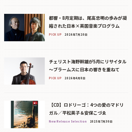
都響・8月定期は、尾高忠明の歩みが凝
縮された日本×英国音楽プログラム
PICK UP
2026年7月20日
チェリスト海野幹雄が5月にリサイタル
〜ブラームスに日本の響きを重ねて
PICK UP
2026年4月8日
【CD】ロドリーゴ：4つの愛のマドリ
ガル／平松英子＆安保こづゑ
New Release Selection
2025年7月30日