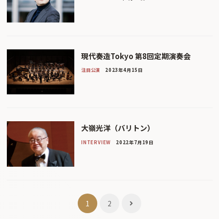
現代奏造Tokyo 第8回定期演奏会
注目公演
2023年4月15日
大嶺光洋（バリトン）
INTERVIEW
2022年7月19日
投
1
2
稿