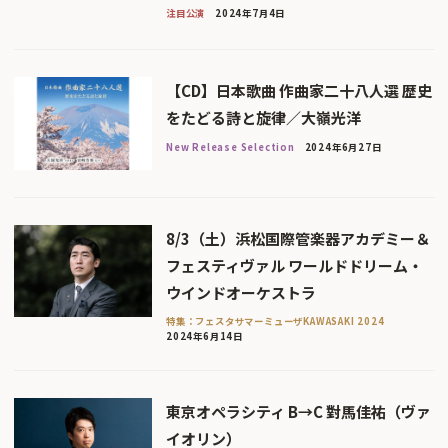
注目公演
2024年7月4日
【CD】日本歌曲 作曲家二十八人選 歴史
をたどる詩と旋律／大嶺光洋
New Release Selection
2024年6月27日
8/3（土）浜松国際管楽器アカデミー＆
フェスティヴァル ワールドドリーム・
ウインドオーケストラ
特集：フェスタサマーミューザKAWASAKI 2024
2024年6月14日
東京オペラシティ B→C 對馬佳祐（ヴァ
イオリン）