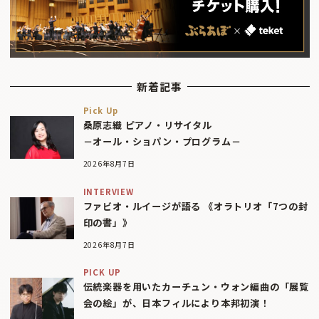
新着記事
Pick Up
桑原志織 ピアノ・リサイタル
－オール・ショパン・プログラム－
2026年8月7日
INTERVIEW
ファビオ・ルイージが語る 《オラトリオ「7つの封
印の書」》
2026年8月7日
PICK UP
伝統楽器を用いたカーチュン・ウォン編曲の「展覧
会の絵」が、日本フィルにより本邦初演！