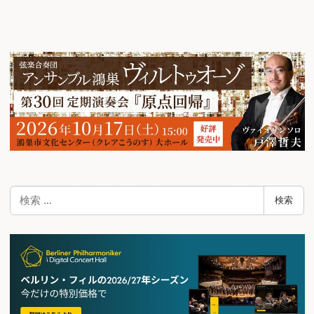
ナ
ビ
ゲ
ー
シ
ョ
ン
検
検索
索