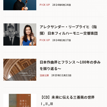
PICK UP
2024年4月24日
アレクサンダー・リープライヒ（指
揮） 日本フィルハーモニー交響楽団
PICK UP
2024年2月27日
日本作曲界とフランス 〜100年の歩み
を振り返る〜
注目公演
2023年12月22日
【CD】未来に伝える三善晃の世界
Ⅰ,Ⅱ,Ⅲ