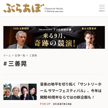
MENU
ホーム
記事一覧
三善晃
三善晃
音楽の地平を切り拓く「サントリーホ
ール サマーフェスティバル」、今年は
開館40周年ならではの新企画も！
PICK UP
2026年7月24日