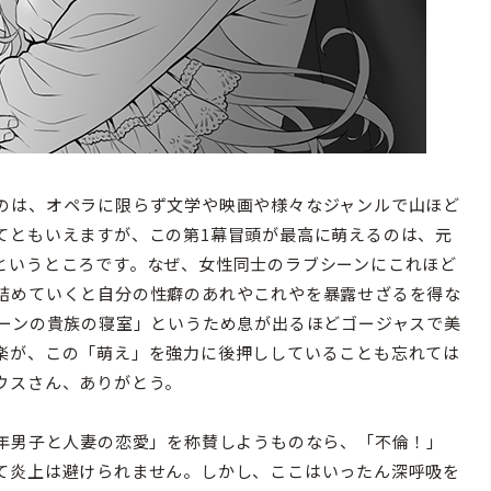
のは、オペラに限らず文学や映画や様々なジャンルで山ほど
てともいえますが、この第1幕冒頭が最高に萌えるのは、元
というところです。なぜ、女性同士のラブシーンにこれほど
詰めていくと自分の性癖のあれやこれやを暴露せざるを得な
ィーンの貴族の寝室」というため息が出るほどゴージャスで美
楽が、この「萌え」を強力に後押ししていることも忘れては
ウスさん、ありがとう。
成年男子と人妻の恋愛」を称賛しようものなら、「不倫！」
て炎上は避けられません。しかし、ここはいったん深呼吸を