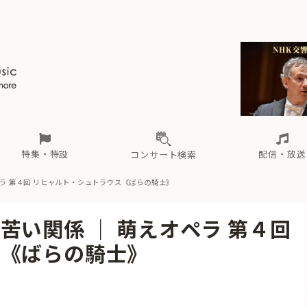
ール
（毎月更新）
東
電子版（無料・月刊）
トピックス
関西
フェスタサマーミューザKAWASAKI 2026
北海道・東北
注目公演
配布場所
インタビュー
中部
定期購読
中国・四国
CD新譜
N響＆東響 《7つ
九州・沖縄
書籍近刊
ロが推す！間違いないオーケストラコンサート
過去の特集
の先と
ブ配信スケジュール
さ
オーケストラの楽屋から
た
な
有料ライブ配信スケジュール
は
ま
や
海の向こうの音楽家
ら
わ
Aからの
載
特集・特設
配信・放送
コンサート検索
ラ 第４回 リヒャルト・シュトラウス《ばらの騎士》
ール
（毎月更新）
東
電子版（無料・月刊）
トピックス
関西
フェスタサマーミューザKAWASAKI 2026
北海道・東北
注目公演
配布場所
インタビュー
中部
定期購読
中国・四国
CD新譜
N響＆東響 《7つ
九州・沖縄
書籍近刊
い関係 ｜ 萌えオペラ 第４回
ロが推す！間違いないオーケストラコンサート
過去の特集
の先と
ブ配信スケジュール
さ
オーケストラの楽屋から
た
な
有料ライブ配信スケジュール
は
ま
や
海の向こうの音楽家
ら
わ
Aからの
ス《ばらの騎士》
載