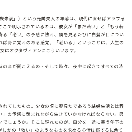
2歳未満」）という元帥夫人の年齢は、現代に直せばアラフォ
ここで明示されているのは、彼女が「まだ若い」と「もう若
寄る「老い」の予感に怯え、鏡を見るたびに白髪が目につい
れば身に覚えのある感覚。「老いる」ということは、人生の
彼女はオクタヴィアンにこういいます。
時の音が聞こえるの…そして時々、夜中に起きてすべての時
されてしたもの。少女の頃に夢見たであろう結婚生活とは程
い」の予感に苛まれながら生きていかなければならない。男
いでしょうか。そこに現れたのが、自分を一途に慕う年下の
がしかの「救い」のようなものを求める心情は察するに余り