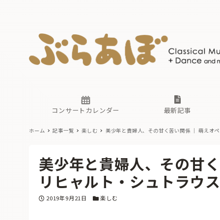
ニュース
ヤマハホ
番組一覧
東京・関
ぶらあぼ
現場のプ
古楽とそ
無料ライ
あ
か
過去の連
コンサートカレンダー
最新記事
ホーム
記事一覧
楽しむ
美少年と貴婦人、その甘く苦い関係 ｜ 萌えオペ
ニュース
ヤマハホ
番組一覧
東京・関
ぶらあぼ
美少年と貴婦人、その甘く苦
現場のプ
古楽とそ
無料ライ
あ
か
リヒャルト・シュトラウ
過去の連
投稿日
カテゴリー
2019年9月21日
楽しむ