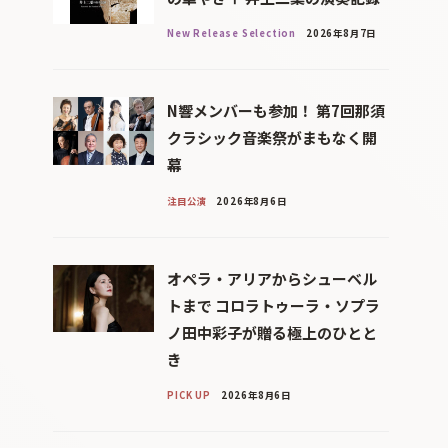
New Release Selection
2026年8月7日
N響メンバーも参加！ 第7回那須
クラシック音楽祭がまもなく開
幕
注目公演
2026年8月6日
オペラ・アリアからシューベル
トまで コロラトゥーラ・ソプラ
ノ田中彩子が贈る極上のひとと
き
PICK UP
2026年8月6日