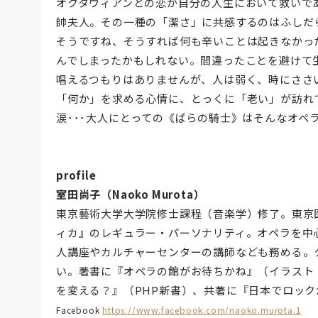
オクタヴィアンとの恋が自分の人生において救いで
帥夫人。その一種の「潔さ」に共感するのはふしだ
そうですね、そうすれば何も辛いことは起きなかっ
んでしまったかもしれない。間違ったことを避けて
唱えるつもりはありませんが、人は弱く、時にささ
「何か」を求める心情に、とっくに「老い」が訪れ
涙･･･大人にとっての《ばらの騎士》はそんなオペ
profile
室田尚子（Naoko Murota）
東京藝術大学大学院修士課程（音楽学）修了。東京医
ィカ』のレギュラー・パーソナリティ。オペラを中
人講座やカルチャーセンターの講師なども務める。
い。著書に『オペラの館がお待ちかね』（イラスト
を変える？』（PHP新書）、共著に『日本でロッ
Facebook
https://www.facebook.com/naoko.murota.1