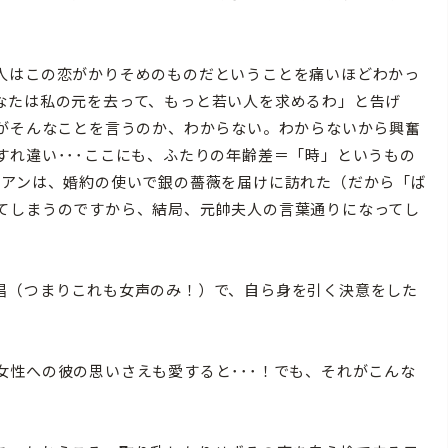
人はこの恋がかりそめのものだということを痛いほどわかっ
なたは私の元を去って、もっと若い人を求めるわ」と告げ
女がそんなことを言うのか、わからない。わからないから興奮
すれ違い･･･ここにも、ふたりの年齢差＝「時」というもの
ィアンは、婚約の使いで銀の薔薇を届けに訪れた（だから「ば
てしまうのですから、結局、元帥夫人の言葉通りになってし
唱（つまりこれも女声のみ！）で、自ら身を引く決意をした
女性への彼の思いさえも愛すると･･･！でも、それがこんな