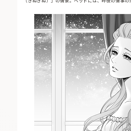
（きぬぎぬ）」の情景。ベッドには、昨夜の情事の余