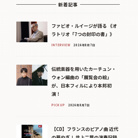
新着記事
ファビオ・ルイージが語る 《オ
ラトリオ「7つの封印の書」》
INTERVIEW
2026年8月7日
伝統楽器を用いたカーチュン・
ウォン編曲の「展覧会の絵」
が、日本フィルにより本邦初
演！
PICK UP
2026年8月7日
【CD】フランスのピアノ曲 近代
の華やぎⅠ 井上二葉の演奏記録