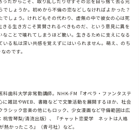
あったからこそ、取り乱したりせずその恋を自ら捨て去る元
らでしょうか。初めから不倫の恋などしなければよかった？
たでしょう。けれどもその代わり、虚無の中で彼女の心は死
生きる生き方こそ賞賛されるべきものだ、という意見に異を
いなことで壊れてしまうほど脆い。生きるために支えになる
ている私は深い共感を覚えずにはいられません。萌え、のち
ラなのです。
科歯科大学非常勤講師。NHK-FM『オペラ・ファンタステ
心に雑誌やWEB、書籍などで文筆活動を展開するほか、社会
クラシック音楽の他にもロック、少女漫画など守備範囲は広
：桃雪琴梨/清流出版）、『チャット恋愛学 ネットは人格
クが熱かったころ』（青弓社）など。