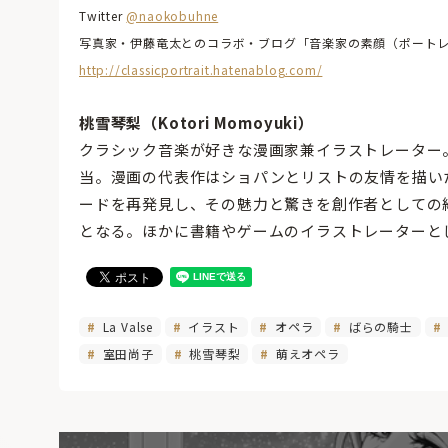
Twitter
@naokobuhne
写真家・伊藤竜太とのコラボ・ブログ「音楽家の素顔（ポート
http://classicportrait.hatenablog.com/
桃雪琴梨（Kotori Momoyuki）
クラシック音楽が好きな漫画家兼イラストレーター
当。漫画の代表作はショパンとリストの友情を描い
ードを再発見し、その魅力と驚きを創作者としての
となる。ほかに書籍やゲームのイラストレーターとし
La Valse
イラスト
オペラ
ばらの騎士
室田尚子
桃雪琴梨
萌えオペラ