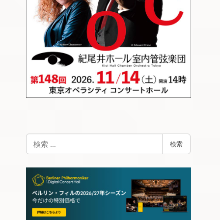
検
検索
索