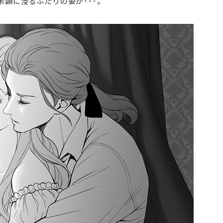
韻に浸るふたりの姿が･･･。