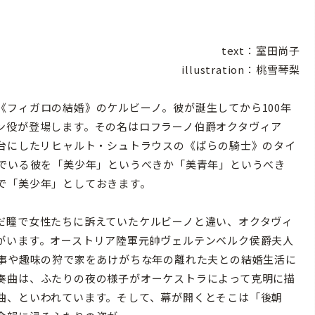
text：室田尚子
illustration：桃雪琴梨
フィガロの結婚》のケルビーノ。彼が誕生してから100年
ン役が登場します。その名はロフラーノ伯爵オクタヴィア
舞台にしたリヒャルト・シュトラウスの《ばらの騎士》のタイ
いでいる彼を「美少年」というべきか「美青年」というべき
で「美少年」としておきます。
だ瞳で女性たちに訴えていたケルビーノと違い、オクタヴィ
がいます。オーストリア陸軍元帥ヴェルテンベルク侯爵夫人
仕事や趣味の狩で家をあけがちな年の離れた夫との結婚生活に
奏曲は、ふたりの夜の様子がオーケストラによって克明に描
曲、といわれています。そして、幕が開くとそこは「後朝