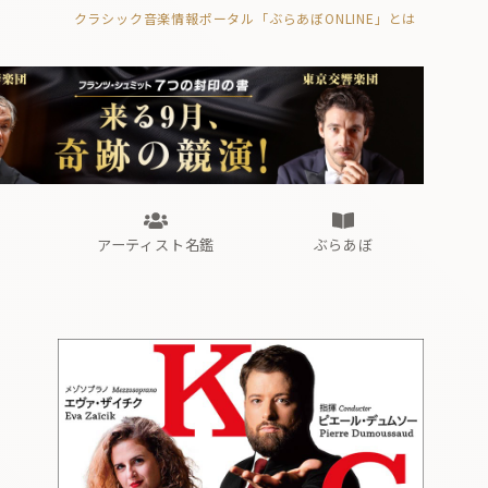
クラシック音楽情報ポータル「ぶらあぼONLINE」とは
の封印の書》
海外公演
FROM編集部
眺望
ぶらあぼブラス！
フォルテピアノ・オデッセイ
アーティスト名鑑
ぶらあぼ
の封印の書》
海外公演
FROM編集部
眺望
ぶらあぼブラス！
フォルテピアノ・オデッセイ