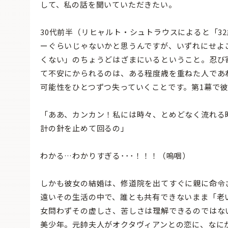
して、私の話を聞いていただきたい。
30代前半（リヒャルト・シュトラウスによると「3
ーぐらいじゃないかと思うんですが、いずれにせよ
くない」のちょうどはざまにいるということ。忍び
て不安にかられるのは、ある程度歳を重ねた人であ
可能性をひとつずつ失っていくことです。第1幕で
「ああ、カンカン！私には時々、とめどなく流れる
計の針を止めて回るの」
わかる…わかりすぎる･･･！！！（嗚咽）
しかも彼女の結婚は、修道院を出てすぐに親に命令
遠いその生活の中で、誰とも共有できないまま「老
女問わずその虚しさ、苦しさは理解できるのではな
美少年。元帥夫人がオクタヴィアンとの恋に、なに