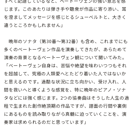
すべて記譜しているなど、ベートーヴェンの強い意志を感
じます。このあたりは弾き手や聴衆が作品に寄り添い、耳
を澄ましてメッセージを感じとるシューベルトと、大きく
違うところかもしれません」
晩年のソナタ（第30番〜第32番）も含め、これまでにも
多くのベートーヴェン作品を演奏してきたが、あらためて
演奏の背景となるベートーヴェン観について聞いてみた。
「ベートーヴェン自身は、苦悩や絶望を味わいつつもそれ
を超越して、究極の人類愛へとたどり着いた人ではないか
と思えるのです。過酷な状況に立ち向かい、受け入れ、人
間を救いへと導くような感覚を、特に晩年のピアノ・ソナ
タなどには強く感じます。2つの協奏曲はそうした人生の過
程で生まれた創作絶頂期の作品ですが、譜面の行間や裏側
にあるものを読み取りながら真髄に迫っていくことを、演
奏家は求められるのだと思っています」