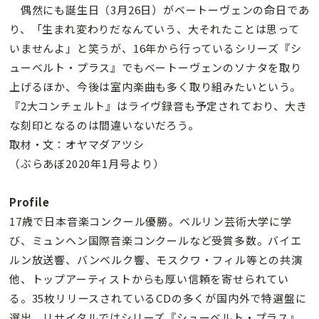
偶然にも誕生日（3月26日）がベートーヴェンの命日であ
り、「生まれ変わりだなんていう、大それたことは思って
いませんよ」と笑うが、16年から行っているシリーズ『シ
ューベルト・プラス』でもベートーヴェンのソナタを取り
上げるほか、今後は室内楽曲も多く取り組みたいという。
『2大コンチェルト』はライヴ録音も予定されており、大き
な刻印となるのは間違いないだろう。
取材・文：オヤマダアツシ
（ぶらあぼ2020年1月号より）
Profile
17歳で日本音楽コンクール優勝。ベルリン芸術大学に学
び、ミュンヘン国際音楽コンクールなど受賞多数。バイエ
ルン放送響、バンベルク響、モスクワ・フィル等との共演
他、トップアーティストからも厚い信頼を寄せられてい
る。35枚リリースされているCDの多くが国内外で特選盤に
選出。リサイタルではシリーズ『シューベルト・プラス』