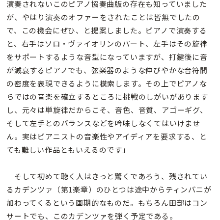
演奏されないこのピアノ協奏曲版の存在も知っていました
が、やはり演奏のオファーをされたことは皆無でしたの
で、この機会にぜひ、と提案しました。ピアノで演奏する
と、右手はソロ・ヴァイオリンのパート、左手はその旋律
をサポートするような音型になっていますが、打鍵後に音
が減衰するピアノでも、弦楽器のような伸びやかな音符間
の密度を表現できるように模索します。その上でピアノな
らではの音楽を確立するところに挑戦のしがいがあります
し、元々は単旋律だからこそ、音色、音質、アゴーギグ、
そして左手とのバランスなどを吟味しなくてはいけませ
ん。実はピアニストの音楽性やアイディアを要求する、と
ても難しい作品ともいえるのです」
そして初めて聴く人はきっと驚くであろう、残されてい
るカデンツァ（第1楽章）のひとつは途中からティンパニが
加わってくるという画期的なものだ。もちろん田部はコン
サートでも、このカデンツァを弾く予定である。