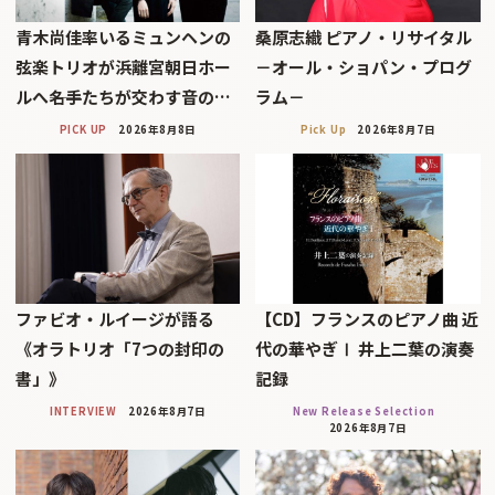
青木尚佳率いるミュンヘンの
桑原志織 ピアノ・リサイタル
弦楽トリオが浜離宮朝日ホー
－オール・ショパン・プログ
ルへ――名手たちが交わす音の…
ラム－
PICK UP
2026年8月8日
Pick Up
2026年8月7日
ファビオ・ルイージが語る
【CD】フランスのピアノ曲 近
《オラトリオ「7つの封印の
代の華やぎⅠ 井上二葉の演奏
書」》
記録
INTERVIEW
2026年8月7日
New Release Selection
2026年8月7日