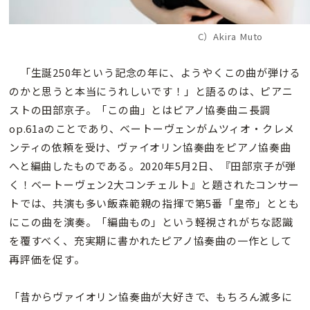
C）Akira Muto
「生誕250年という記念の年に、ようやくこの曲が弾ける
のかと思うと本当にうれしいです！」と語るのは、ピアニ
ストの田部京子。「この曲」とはピアノ協奏曲ニ長調
op.61aのことであり、ベートーヴェンがムツィオ・クレメ
ンティの依頼を受け、ヴァイオリン協奏曲をピアノ協奏曲
へと編曲したものである。2020年5月2日、『田部京子が弾
く！ベートーヴェン2大コンチェルト』と題されたコンサー
トでは、共演も多い飯森範親の指揮で第5番「皇帝」ととも
にこの曲を演奏。「編曲もの」という軽視されがちな認識
を覆すべく、充実期に書かれたピアノ協奏曲の一作として
再評価を促す。
「昔からヴァイオリン協奏曲が大好きで、もちろん滅多に