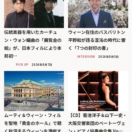
伝統楽器を用いたカーチュ
ウィーン在住のバスバリトン
ン・ウォン編曲の「展覧会の
平野和が語る混沌の時代に響
絵」が、日本フィルにより本
く「7つの封印の書」
邦初…
INTERVIEW
2026年8月5日
PICK UP
2026年8月7日
ムーティ＆ウィーン・フィル
【CD】菊池洋子＆山下一史・
を聖地「黄金のホール」で聴
大阪交響楽団のベートーヴェ
く秋深まるウィーンを満喫す
ン・ピアノ協奏曲全集 Vo…