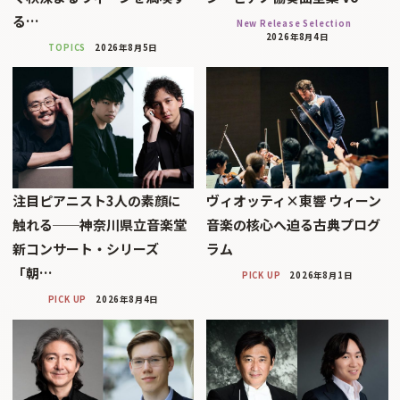
る…
New Release Selection
2026年8月4日
TOPICS
2026年8月5日
注目ピアニスト3人の素顔に
ヴィオッティ×東響 ウィーン
触れる──神奈川県立音楽堂
音楽の核心へ迫る古典プログ
新コンサート・シリーズ
ラム
「朝…
PICK UP
2026年8月1日
PICK UP
2026年8月4日