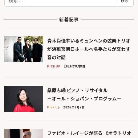
検索
索
新着記事
青木尚佳率いるミュンヘンの弦楽トリオ
が浜離宮朝日ホールへ――名手たちが交わす
音の対話
PICK UP
2026年8月8日
桑原志織 ピアノ・リサイタル
－オール・ショパン・プログラム－
Pick Up
2026年8月7日
ファビオ・ルイージが語る 《オラトリオ