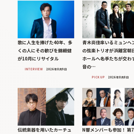
歌に人生を捧げた40年、多
青木尚佳率いるミュンヘ
くの人にその歓びを錦織健
の弦楽トリオが浜離宮朝
が10月にリサイタル
ホールへ――名手たちが交わ
音の…
INTERVIEW
2026年8月9日
PICK UP
2026年8月8日
伝統楽器を用いたカーチュ
N響メンバーも参加！ 第