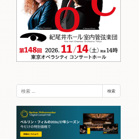
検
検索
索