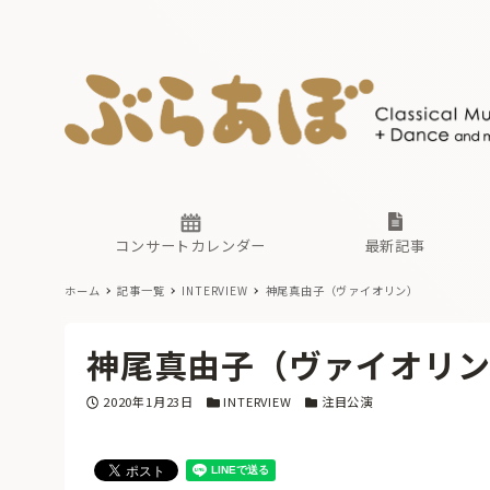
ニュース
ヤマハホ
番組一覧
東京・関
ぶらあぼ
現場のプ
古楽とそ
無料ライ
あ
か
過去の連
コンサートカレンダー
最新記事
ホーム
記事一覧
INTERVIEW
神尾真由子（ヴァイオリン）
ニュース
ヤマハホ
番組一覧
東京・関
ぶらあぼ
神尾真由子（ヴァイオリ
現場のプ
古楽とそ
無料ライ
あ
か
投稿日
カテゴリー
カテゴリー
2020年1月23日
INTERVIEW
注目公演
過去の連