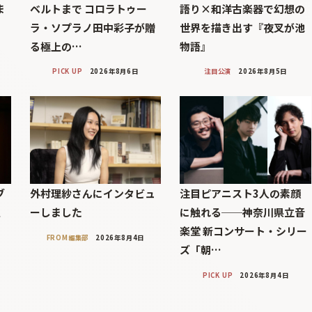
ま
ベルトまで コロラトゥー
語り×和洋古楽器で幻想の
ラ・ソプラノ田中彩子が贈
世界を描き出す『夜叉が池
る極上の…
物語』
PICK UP
2026年8月6日
注目公演
2026年8月5日
ブ
外村理紗さんにインタビュ
注目ピアニスト3人の素顔
巨
ーしました
に触れる──神奈川県立音
楽堂 新コンサート・シリー
FROM編集部
2026年8月4日
ズ「朝…
PICK UP
2026年8月4日