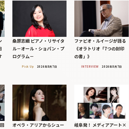
ン
桑原志織 ピアノ・リサイタ
ファビオ・ルイージが語る
日
ル－オール・ショパン・プ
《オラトリオ「7つの封印
す
ログラム－
の書」》
Pick Up
2026年8月7日
INTERVIEW
2026年8月7日
7回
オペラ・アリアからシュー
岐阜発！ メディアアート×