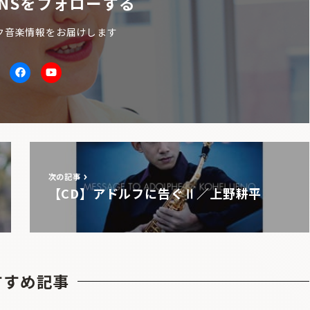
NSをフォローする
ク音楽情報をお届けします
itter
facebook
Youtube
次の記事
【CD】アドルフに告ぐⅡ／上野耕平
すすめ記事