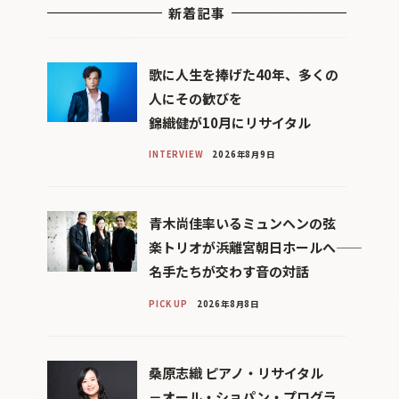
新着記事
歌に人生を捧げた40年、多くの
人にその歓びを
錦織健が10月にリサイタル
INTERVIEW
2026年8月9日
青木尚佳率いるミュンヘンの弦
楽トリオが浜離宮朝日ホールへ――
名手たちが交わす音の対話
PICK UP
2026年8月8日
桑原志織 ピアノ・リサイタル
－オール・ショパン・プログラ