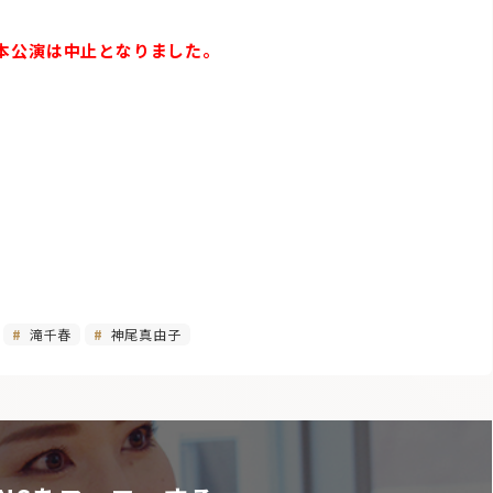
本公演は中止となりました。
0
滝千春
神尾真由子