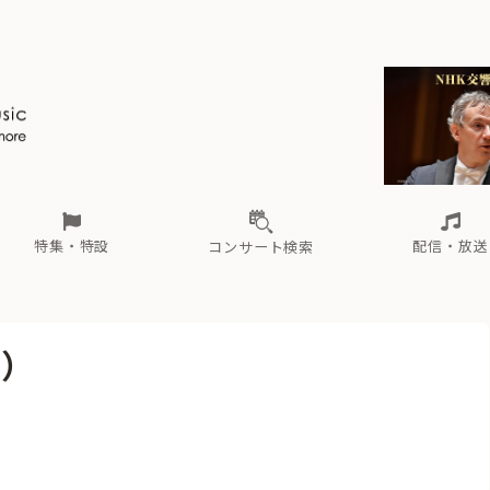
ール
（毎月更新）
東
電子版（無料・月刊）
トピックス
関西
フェスタサマーミューザKAWASAKI 2026
北海道・東北
注目公演
配布場所
インタビュー
中部
定期購読
中国・四国
CD新譜
N響＆東響 《7つ
九州・沖縄
書籍近刊
ロが推す！間違いないオーケストラコンサート
過去の特集
の先と
ブ配信スケジュール
さ
オーケストラの楽屋から
た
な
有料ライブ配信スケジュール
は
ま
や
海の向こうの音楽家
ら
わ
Aからの
載
特集・特設
配信・放送
コンサート検索
ール
（毎月更新）
東
電子版（無料・月刊）
トピックス
関西
フェスタサマーミューザKAWASAKI 2026
北海道・東北
注目公演
配布場所
インタビュー
中部
定期購読
中国・四国
CD新譜
N響＆東響 《7つ
九州・沖縄
書籍近刊
ン）
ロが推す！間違いないオーケストラコンサート
過去の特集
の先と
ブ配信スケジュール
さ
オーケストラの楽屋から
た
な
有料ライブ配信スケジュール
は
ま
や
海の向こうの音楽家
ら
わ
Aからの
載