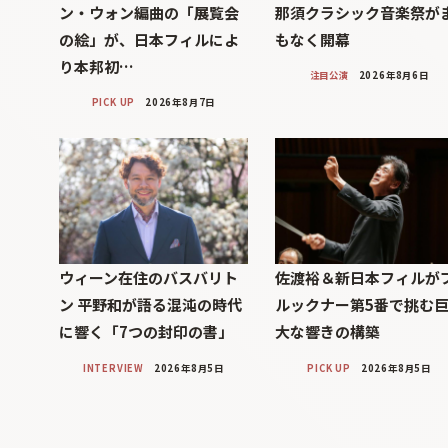
ン・ウォン編曲の「展覧会
那須クラシック音楽祭が
の絵」が、日本フィルによ
もなく開幕
り本邦初…
注目公演
2026年8月6日
PICK UP
2026年8月7日
ウィーン在住のバスバリト
佐渡裕＆新日本フィルが
ン 平野和が語る混沌の時代
ルックナー第5番で挑む
に響く「7つの封印の書」
大な響きの構築
INTERVIEW
2026年8月5日
PICK UP
2026年8月5日