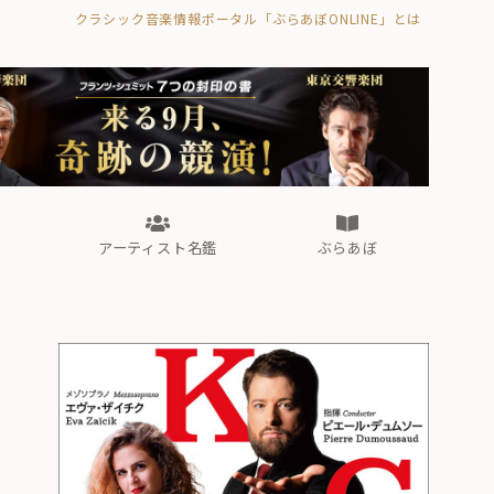
クラシック音楽情報ポータル「ぶらあぼONLINE」とは
の封印の書》
海外公演
FROM編集部
眺望
ぶらあぼブラス！
フォルテピアノ・オデッセイ
アーティスト名鑑
ぶらあぼ
の封印の書》
海外公演
FROM編集部
眺望
ぶらあぼブラス！
フォルテピアノ・オデッセイ