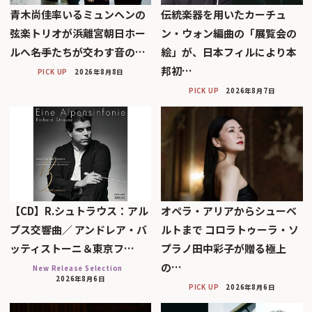
青木尚佳率いるミュンヘンの
伝統楽器を用いたカーチュ
弦楽トリオが浜離宮朝日ホー
ン・ウォン編曲の「展覧会の
ルへ――名手たちが交わす音の…
絵」が、日本フィルにより本
邦初…
PICK UP
2026年8月8日
PICK UP
2026年8月7日
【CD】R.シュトラウス：アル
オペラ・アリアからシューベ
プス交響曲／ アンドレア・バ
ルトまで コロラトゥーラ・ソ
ッティストーニ＆東京フ…
プラノ田中彩子が贈る極上
の…
New Release Selection
2026年8月6日
PICK UP
2026年8月6日