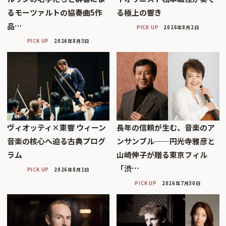
るモーツァルトの協奏曲5作
る極上の響き
品…
PICK UP
2026年8月2日
PICK UP
2026年8月3日
ヴィオッティ×東響 ウィーン
長年の信頼が生む、音楽のア
音楽の核心へ迫る古典プログ
ンサンブル──円光寺雅彦と
ラム
山崎伸子が贈る東京フィル
「渋…
PICK UP
2026年8月1日
PICK UP
2026年7月30日