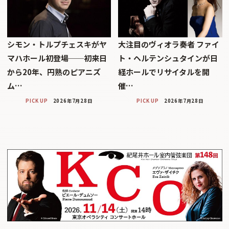
シモン・トルプチェスキがヤ
大注目のヴィオラ奏者 ファイ
マハホール初登場──初来日
ト・ヘルテンシュタインが日
から20年、円熟のピアニズ
経ホールでリサイタルを開
ム…
催…
PICK UP
2026年7月28日
PICK UP
2026年7月28日