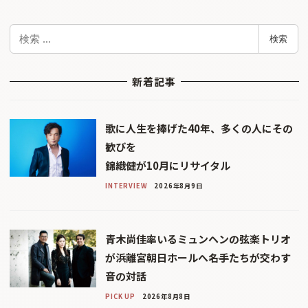
検
検索
索
新着記事
歌に人生を捧げた40年、多くの人にその
歓びを
錦織健が10月にリサイタル
INTERVIEW
2026年8月9日
青木尚佳率いるミュンヘンの弦楽トリオ
が浜離宮朝日ホールへ――名手たちが交わす
音の対話
PICK UP
2026年8月8日