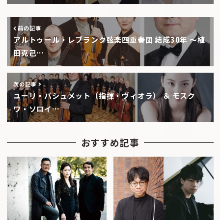
前の記事
アルトゥール・レブランク弦楽四重奏団 結成30年 〜植
田克己…
次の記事
ユーリ・バシュメット（指揮・ヴィオラ） ＆ モスク
ワ・ソロイ…
おすすめ記事