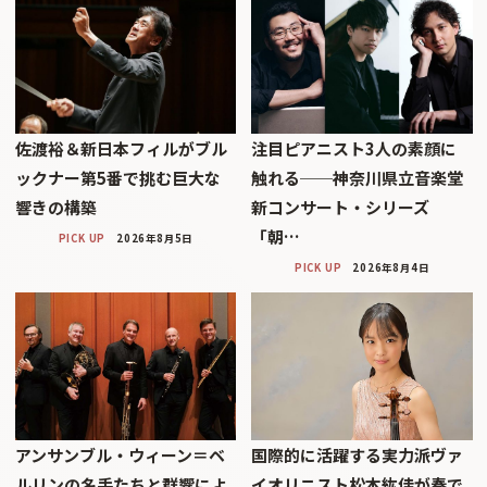
佐渡裕＆新日本フィルがブル
注目ピアニスト3人の素顔に
ックナー第5番で挑む巨大な
触れる──神奈川県立音楽堂
響きの構築
新コンサート・シリーズ
「朝…
PICK UP
2026年8月5日
PICK UP
2026年8月4日
アンサンブル・ウィーン＝ベ
国際的に活躍する実力派ヴァ
ルリンの名手たちと群響によ
イオリニスト松本紘佳が奏で