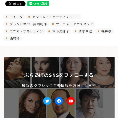
アイーダ
アンドレア・バッティストーニ
グランドオペラ共同制作
サーニャ・アナスタシア
モニカ・ザネッティン
木下美穂子
清水華澄
福井敬
西村悟
ぶらあぼのSNSをフォローする
最新のクラシック音楽情報をお届けします
Twitter
facebook
Youtube