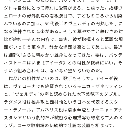
ダ》は自分にとって特別に愛着がある」と語った。故郷ヴ
ェローナの野外劇場の看板演目で、子どものころから馴染
んでいるのに加え、50代後半のヴェルディの円熟した手に
なる洗練された音楽がある。そして華やかさと静けさの対
比が絶妙――。そんな内容で、事実、彼が指揮すると華麗な場
面がいっそう華やぎ、静かな場面は凛として美しい。最近
は細部がさらに精妙かつ雄弁になってきた。要は、バッテ
ィストーニはいま《アイーダ》との相性が抜群にいい。そ
ういう組み合わせは、なかなか望めないものだ。
作品との相性がいいのは、歌手もそうだ。アイーダ役
は、ヴェローナでも絶賛されているモニカ・ザネッティン
と、“ヴェルディ”の声と認められた木下美穂子のダブル。
ラダメス役は福井敬と西村悟という日本を代表するスタ
ー・テノール。アムネリス役は清水華澄とサーニャ・アナ
スタシアという劇的だが緻密な心理描写も得意な二人のメ
ッゾ。ローマ歌劇場の伝統的で壮麗な装置も相まって、