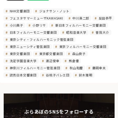
NHK交響楽団
ジョナサン・ノット
フェスタサマーミューザKAWASAKI
中川英二郎
反田恭平
小川典子
小野リサ
新日本フィルハーモニー交響楽団
日本フィルハーモニー交響楽団
昭和音楽大学
曽我大介
東京シティ・フィルハーモニック管弦楽団
東京ニューシティ管弦楽団
東京フィルハーモニー交響楽団
東京交響楽団
東京都交響楽団
森山良子
洗足学園音楽大学
渡辺俊幸
熊倉優
神奈川フィルハーモニー管弦楽団
秋山和慶
藤岡幸夫
読売日本交響楽団
谷桃子バレエ団
鈴木雅明
ぶらあぼのSNSをフォローする