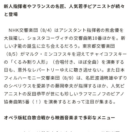
新人指揮者やフランスの名匠、人気若手ピアニストが続々
と登場
NHK交響楽団（8/4）はアシスタント指揮者の熊倉優を
大抜擢し、ショスタコーヴィチの交響曲第10番ほかを。新
しい才能の誕生に立ち会えるだろう。東京都交響楽団
（8/5）がマルク・ミンコフスキを迎えてチャイコフスキー
の「くるみ割り人形」（合唱付き、ほぼ全曲）を演奏する
日も、意外なレパートリーゆえに聴き逃せない。また日本
フィルハーモニー交響楽団（8/9）は、名匠渡邉暁雄ゆずり
のシベリウスを愛弟子の藤岡幸夫が指揮するほか、人気ピ
アニストの反田恭平が世にも珍しいラフマニノフのピアノ
協奏曲第5番（！）を演奏するとあって注目が集まる。
オペラ版紅白歌合戦から映画音楽まで多彩なメニュー