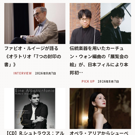
ファビオ・ルイージが語る
伝統楽器を用いたカーチュ
《オラトリオ「7つの封印の
ン・ウォン編曲の「展覧会の
書」》
絵」が、日本フィルにより本
邦初…
INTERVIEW
2026年8月7日
PICK UP
2026年8月7日
【CD】R.シュトラウス：アル
オペラ・アリアからシューベ