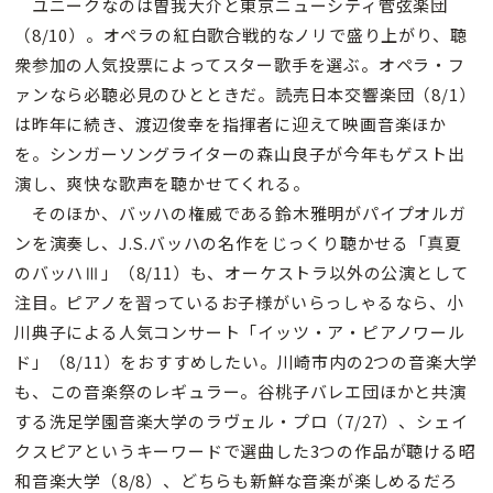
ユニークなのは曽我大介と東京ニューシティ管弦楽団
（8/10）。オペラの紅白歌合戦的なノリで盛り上がり、聴
衆参加の人気投票によってスター歌手を選ぶ。オペラ・フ
ァンなら必聴必見のひとときだ。読売日本交響楽団（8/1）
は昨年に続き、渡辺俊幸を指揮者に迎えて映画音楽ほか
を。シンガーソングライターの森山良子が今年もゲスト出
演し、爽快な歌声を聴かせてくれる。
そのほか、バッハの権威である鈴木雅明がパイプオルガ
ンを演奏し、J.S.バッハの名作をじっくり聴かせる「真夏
のバッハⅢ」（8/11）も、オーケストラ以外の公演として
注目。ピアノを習っているお子様がいらっしゃるなら、小
川典子による人気コンサート「イッツ・ア・ピアノワール
ド」（8/11）をおすすめしたい。川崎市内の2つの音楽大学
も、この音楽祭のレギュラー。谷桃子バレエ団ほかと共演
する洗足学園音楽大学のラヴェル・プロ（7/27）、シェイ
クスピアというキーワードで選曲した3つの作品が聴ける昭
和音楽大学（8/8）、どちらも新鮮な音楽が楽しめるだろ