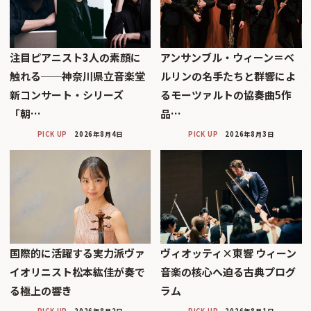
注目ピアニスト3人の素顔に
アンサンブル・ウィーン＝ベ
触れる──神奈川県立音楽堂
ルリンの名手たちと群響によ
新コンサート・シリーズ
るモーツァルトの協奏曲5作
「朝…
品…
PICK UP
2026年8月4日
PICK UP
2026年8月3日
国際的に活躍する実力派ヴァ
ヴィオッティ×東響 ウィーン
イオリニスト松本紘佳が奏で
音楽の核心へ迫る古典プログ
る極上の響き
ラム