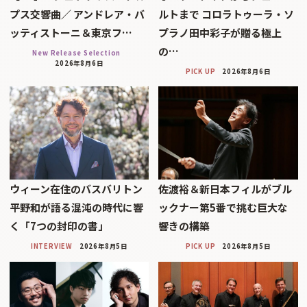
プス交響曲／ アンドレア・バ
ルトまで コロラトゥーラ・ソ
ッティストーニ＆東京フ…
プラノ田中彩子が贈る極上
の…
New Release Selection
2026年8月6日
PICK UP
2026年8月6日
ウィーン在住のバスバリトン
佐渡裕＆新日本フィルがブル
平野和が語る混沌の時代に響
ックナー第5番で挑む巨大な
く「7つの封印の書」
響きの構築
INTERVIEW
2026年8月5日
PICK UP
2026年8月5日