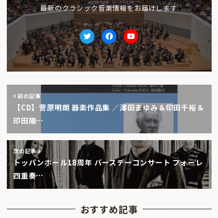
最新のクラシック音楽情報をお届けします
Twitter
facebook
Youtube
前の記事
【CD】菅原明朗 器楽作品集 ／澤田まゆみ＆印田千裕＆
印田陽…
次の記事
トッパンホール18周年 バースデーコンサート フォーレ
四重奏…
おすすめ記事