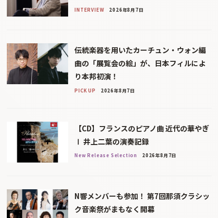
INTERVIEW
2026年8月7日
伝統楽器を用いたカーチュン・ウォン編
曲の「展覧会の絵」が、日本フィルによ
り本邦初演！
PICK UP
2026年8月7日
【CD】フランスのピアノ曲 近代の華やぎ
Ⅰ 井上二葉の演奏記録
New Release Selection
2026年8月7日
N響メンバーも参加！ 第7回那須クラシッ
ク音楽祭がまもなく開幕