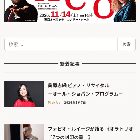
検
検索
索
新着記事
桑原志織 ピアノ・リサイタル
－オール・ショパン・プログラム－
Pick Up
2026年8月7日
ファビオ・ルイージが語る 《オラトリオ
「7つの封印の書」》