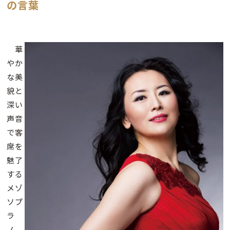
の言葉
華
やか
な美
貌と
深い
声音
で客
席を
魅了
する
メゾ
ソプ
ラ
ノ、