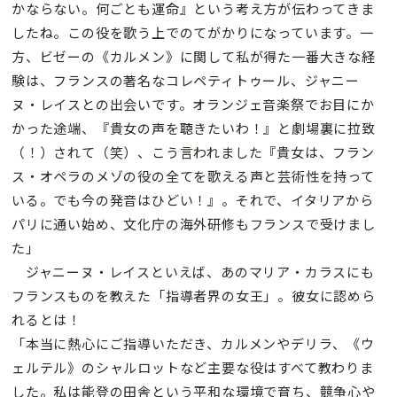
かならない。何ごとも運命』という考え方が伝わってきま
したね。この役を歌う上でのてがかりになっています。一
方、ビゼーの《カルメン》に関して私が得た一番大きな経
験は、フランスの著名なコレペティトゥール、ジャニー
ヌ・レイスとの出会いです。オランジェ音楽祭でお目にか
かった途端、『貴女の声を聴きたいわ！』と劇場裏に拉致
（！）されて（笑）、こう言われました『貴女は、フラン
ス・オペラのメゾの役の全てを歌える声と芸術性を持って
いる。でも今の発音はひどい！』。それで、イタリアから
パリに通い始め、文化庁の海外研修もフランスで受けまし
た」
ジャニーヌ・レイスといえば、あのマリア・カラスにも
フランスものを教えた「指導者界の女王」。彼女に認めら
れるとは！
「本当に熱心にご指導いただき、カルメンやデリラ、《ウ
ェルテル》のシャルロットなど主要な役はすべて教わりま
した。私は能登の田舎という平和な環境で育ち、競争心や