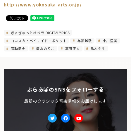
http://www.yokosuka-arts.or.jp/
ぎゅぎゅっとオペラ DIGITALYRICA
ヨコスカ・ベイサイド・ポケット
与那城敬
小川里美
彌勒忠史
清水のりこ
高田正人
鳥木弥生
ぶらあぼのSNSをフォローする
最新のクラシック音楽情報をお届けします
Twitter
facebook
Youtube