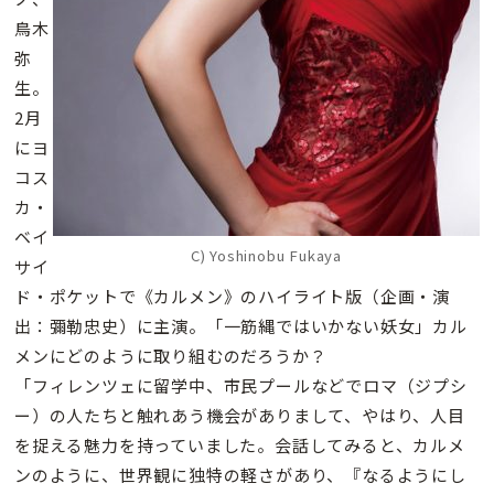
鳥木
弥
生。
2月
にヨ
コス
カ・
ベイ
C) Yoshinobu Fukaya
サイ
ド・ポケットで《カルメン》のハイライト版（企画・演
出：彌勒忠史）に主演。「一筋縄ではいかない妖女」カル
メンにどのように取り組むのだろうか？
「フィレンツェに留学中、市民プールなどでロマ（ジプシ
ー）の人たちと触れあう機会がありまして、やはり、人目
を捉える魅力を持っていました。会話してみると、カルメ
ンのように、世界観に独特の軽さがあり、『なるようにし