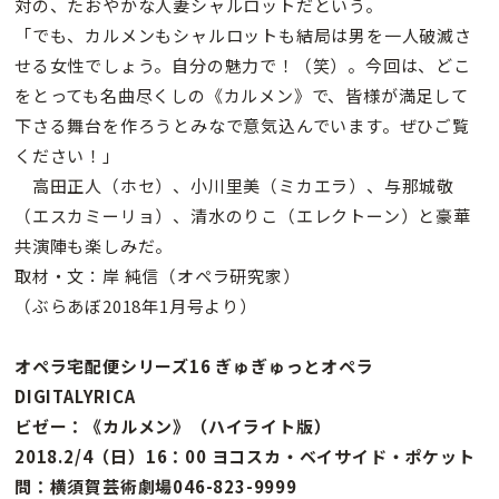
対の、たおやかな人妻シャルロットだという。
「でも、カルメンもシャルロットも結局は男を一人破滅さ
せる女性でしょう。自分の魅力で！（笑）。今回は、どこ
をとっても名曲尽くしの《カルメン》で、皆様が満足して
下さる舞台を作ろうとみなで意気込んでいます。ぜひご覧
ください！」
高田正人（ホセ）、小川里美（ミカエラ）、与那城敬
（エスカミーリョ）、清水のりこ（エレクトーン）と豪華
共演陣も楽しみだ。
取材・文：岸 純信（オペラ研究家）
（ぶらあぼ2018年1月号より）
オペラ宅配便シリーズ16 ぎゅぎゅっとオペラ
DIGITALYRICA
ビゼー：《カルメン》（ハイライト版）
2018.2/4（日）16：00 ヨコスカ・ベイサイド・ポケット
問：横須賀芸術劇場046-823-9999