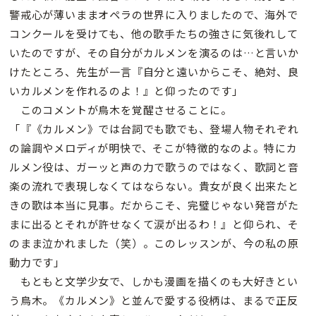
警戒心が薄いままオペラの世界に入りましたので、海外で
コンクールを受けても、他の歌手たちの強さに気後れして
いたのですが、その自分がカルメンを演るのは…と言いか
けたところ、先生が一言『自分と遠いからこそ、絶対、良
いカルメンを作れるのよ！』と仰ったのです」
このコメントが鳥木を覚醒させることに。
「『《カルメン》では台詞でも歌でも、登場人物それぞれ
の論調やメロディが明快で、そこが特徴的なのよ。特にカ
ルメン役は、ガーッと声の力で歌うのではなく、歌詞と音
楽の流れで表現しなくてはならない。貴女が良く出来たと
きの歌は本当に見事。だからこそ、完璧じゃない発音がた
まに出るとそれが許せなくて涙が出るわ！』と仰られ、そ
のまま泣かれました（笑）。このレッスンが、今の私の原
動力です」
もともと文学少女で、しかも漫画を描くのも大好きとい
う鳥木。《カルメン》と並んで愛する役柄は、まるで正反