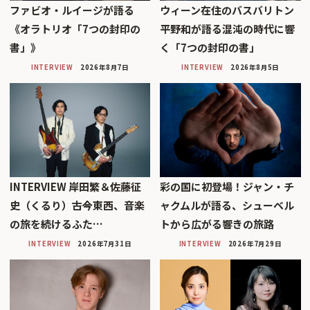
ファビオ・ルイージが語る
ウィーン在住のバスバリトン
《オラトリオ「7つの封印の
平野和が語る混沌の時代に響
書」》
く「7つの封印の書」
INTERVIEW
2026年8月7日
INTERVIEW
2026年8月5日
INTERVIEW 岸田繁＆佐藤征
彩の国に初登場！ジャン・チ
史（くるり）――古今東西、音楽
ャクムルが語る、シューベル
の旅を続けるふた…
トから広がる響きの旅路
INTERVIEW
2026年7月31日
INTERVIEW
2026年7月29日