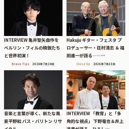
INTERVIEW 亀井聖矢――自作を
Hakuju ギター・フェスタ プ
ベルリン・フィルの精鋭たち
ロデューサー・荘村清志 ＆ 福
と世界初演！
田進一が語る——…
Bravo Tips
2026年7月24日
Close Up
2026年7月23日
音楽と言葉が導く、新たな風
INTERVIEW 「教育」と「多
景平野和 バス・バリトン リサ
角的な視点」 下野竜也＆井上
イタル
道義が語る、ひろし…