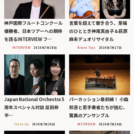
神戸国際フルートコンクール
言葉を超えて響き合う、至福
優勝者、日本ツアーへの期待
のひととき神尾真由子＆萩原
を語るINTERVIEW フ…
麻未デュオリサイタル
INTERVIEW
2026年7月28日
Bravo Tips
2026年7月27日
Japan National Orchestra 5
パーカッション最前線！ 小森
周年スペシャル対談 反田恭
邦彦と若手奏者たちが挑む、
平…
驚異のアンサンブル
Close Up
2026年7月26日
INTERVIEW
2026年7月24日