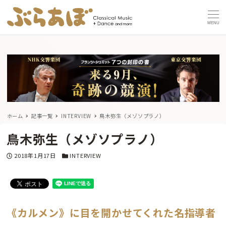
MENU
ホーム
記事一覧
INTERVIEW
鳥木弥生（メゾソプラノ）
鳥木弥生（メゾソプラノ）
投稿日
カテゴリー
2018年1月17日
INTERVIEW
《カルメン》に目を開かせてくれた名指導者