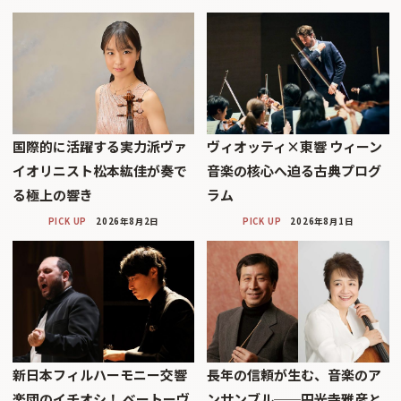
国際的に活躍する実力派ヴァ
ヴィオッティ×東響 ウィーン
イオリニスト松本紘佳が奏で
音楽の核心へ迫る古典プログ
る極上の響き
ラム
PICK UP
2026年8月2日
PICK UP
2026年8月1日
新日本フィルハーモニー交響
長年の信頼が生む、音楽のア
楽団のイチオシ！ ベートーヴ
ンサンブル──円光寺雅彦と