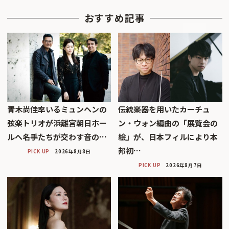
おすすめ記事
青木尚佳率いるミュンヘンの
伝統楽器を用いたカーチュ
弦楽トリオが浜離宮朝日ホー
ン・ウォン編曲の「展覧会の
ルへ――名手たちが交わす音の…
絵」が、日本フィルにより本
邦初…
PICK UP
2026年8月8日
PICK UP
2026年8月7日