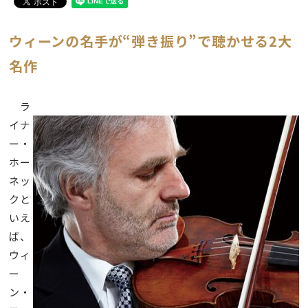
ウィーンの名手が“弾き振り”で聴かせる2大
名作
ラ
イナ
ー・
ホー
ネッ
クと
いえ
ば、
ウィ
ー
ン・