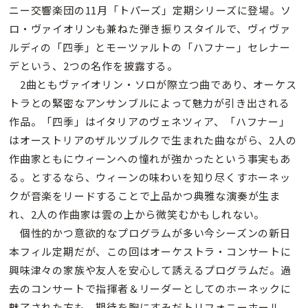
ニー交響楽団の11月「トパーズ」定期シリーズに登場。ソ
ロ・ヴァイオリンも兼ねた弾き振りスタイルで、ヴィヴァ
ルディの「四季」とモーツァルトの「ハフナー」セレナー
デという、2つの名作を披露する。
2曲ともヴァイオリン・ソロが際立つ曲であり、オーケス
トラとの緊密なアンサンブルによって魅力が引き出される
作品。「四季」はイタリアのヴェネツィア、「ハフナー」
はオーストリアのザルツブルクで生まれた曲ながら、2人の
作曲家ともにウィーンへの憧れが強かったという事実もあ
る。とするなら、ウィーンの味わいを知り尽くすホーネッ
クが音楽をリードすることで上品かつ典雅な演奏が生ま
れ、2人の作曲家は雲の上から微笑むかもしれない。
個性的かつ意欲的なプログラムが多い今シーズンの新日
本フィル定期だが、この回はオーケストラ・コンサートに
興味津々の家族や友人を安心して誘えるプログラムだ。過
去のコンサートで指揮者＆リーダーとしてのホーネックに
魅了された方も、期待を胸にすみだトリフォニーホール