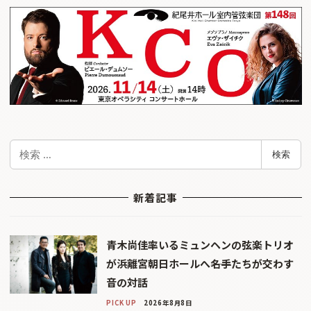
検
検索
索
新着記事
青木尚佳率いるミュンヘンの弦楽トリオ
が浜離宮朝日ホールへ――名手たちが交わす
音の対話
PICK UP
2026年8月8日