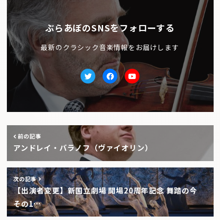
ぶらあぼのSNSをフォローする
最新のクラシック音楽情報をお届けします
Twitter
facebook
Youtube
前の記事
アンドレイ・バラノフ（ヴァイオリン）
次の記事
【出演者変更】新国立劇場 開場20周年記念 舞踏の今
その1…