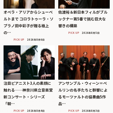
オペラ・アリアからシューベ
佐渡裕＆新日本フィルがブル
ルトまで コロラトゥーラ・ソ
ックナー第5番で挑む巨大な
プラノ田中彩子が贈る極上
響きの構築
の…
PICK UP
2026年8月5日
PICK UP
2026年8月6日
注目ピアニスト3人の素顔に
アンサンブル・ウィーン＝ベ
触れる──神奈川県立音楽堂
ルリンの名手たちと群響によ
新コンサート・シリーズ
るモーツァルトの協奏曲5作
「朝…
品…
PICK UP
2026年8月4日
PICK UP
2026年8月3日