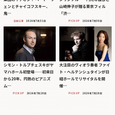
ェンとチャイコフスキー、
山崎伸子が贈る東京フィル
鬼…
「渋…
注目公演
2026年7月31日
PICK UP
2026年7月30日
シモン・トルプチェスキがヤ
大注目のヴィオラ奏者 ファイ
マハホール初登場──初来日
ト・ヘルテンシュタインが日
から20年、円熟のピアニズ
経ホールでリサイタルを開
ム…
催…
PICK UP
2026年7月28日
PICK UP
2026年7月28日