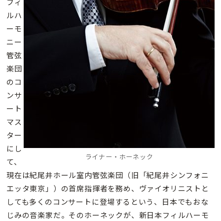
フィ
ルハ
ーモ
ニー
管弦
楽団
のコ
ンサ
ート
マス
ター
にし
ライナー・ホーネック
て、
現在は紀尾井ホール室内管弦楽団（旧「紀尾井シンフォニ
エッタ東京」）の首席指揮者を務め、ヴァイオリニストと
しても多くのコンサートに登場するという、日本でもおな
じみの音楽家だ。そのホーネックが、新日本フィルハーモ