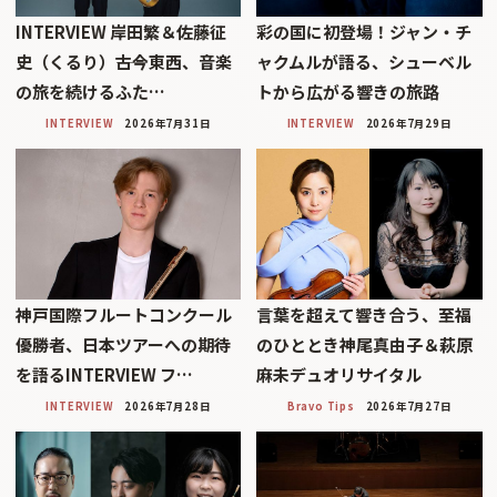
INTERVIEW 岸田繁＆佐藤征
彩の国に初登場！ジャン・チ
史（くるり）――古今東西、音楽
ャクムルが語る、シューベル
の旅を続けるふた…
トから広がる響きの旅路
INTERVIEW
2026年7月31日
INTERVIEW
2026年7月29日
神戸国際フルートコンクール
言葉を超えて響き合う、至福
優勝者、日本ツアーへの期待
のひととき神尾真由子＆萩原
を語るINTERVIEW フ…
麻未デュオリサイタル
INTERVIEW
2026年7月28日
Bravo Tips
2026年7月27日