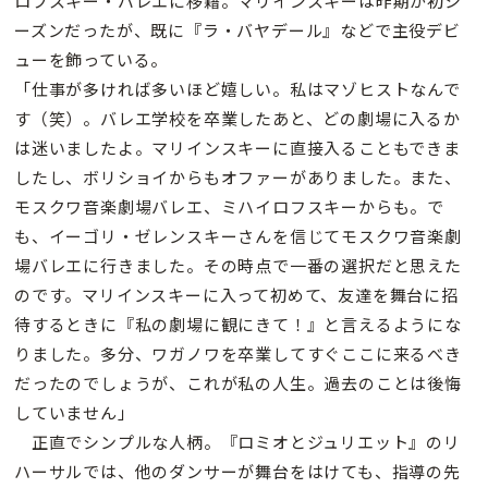
ロフスキー・バレエに移籍。マリインスキーは昨期が初シ
ーズンだったが、既に『ラ・バヤデール』などで主役デビ
ューを飾っている。
「仕事が多ければ多いほど嬉しい。私はマゾヒストなんで
す（笑）。バレエ学校を卒業したあと、どの劇場に入るか
は迷いましたよ。マリインスキーに直接入ることもできま
したし、ボリショイからもオファーがありました。また、
モスクワ音楽劇場バレエ、ミハイロフスキーからも。で
も、イーゴリ・ゼレンスキーさんを信じてモスクワ音楽劇
場バレエに行きました。その時点で一番の選択だと思えた
のです。マリインスキーに入って初めて、友達を舞台に招
待するときに『私の劇場に観にきて！』と言えるようにな
りました。多分、ワガノワを卒業してすぐここに来るべき
だったのでしょうが、これが私の人生。過去のことは後悔
していません」
正直でシンプルな人柄。『ロミオとジュリエット』のリ
ハーサルでは、他のダンサーが舞台をはけても、指導の先