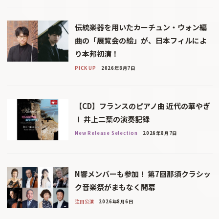
伝統楽器を用いたカーチュン・ウォン編
曲の「展覧会の絵」が、日本フィルによ
り本邦初演！
PICK UP
2026年8月7日
【CD】フランスのピアノ曲 近代の華やぎ
Ⅰ 井上二葉の演奏記録
New Release Selection
2026年8月7日
N響メンバーも参加！ 第7回那須クラシッ
ク音楽祭がまもなく開幕
注目公演
2026年8月6日