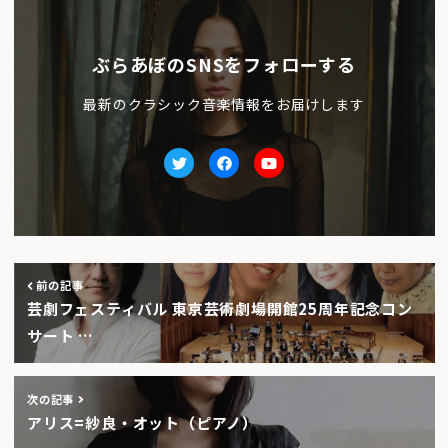
ぶらあぼのSNSをフォローする
最新のクラシック音楽情報をお届けします
Twitter
facebook
Youtube
前の記事
芸劇フェスティバル 東京芸術劇場開館25周年記念コン
サート …
次の記事
アリス=紗良・オット（ピアノ）