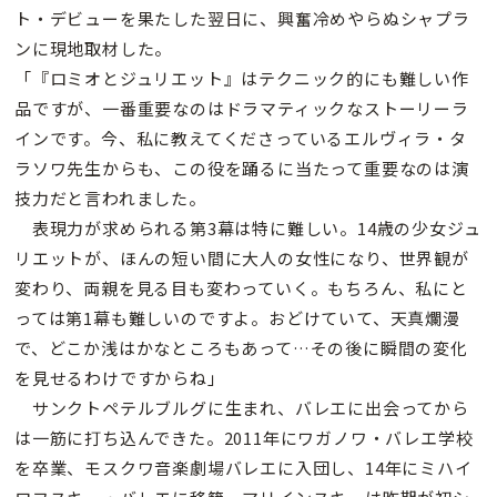
ト・デビューを果たした翌日に、興奮冷めやらぬシャプラ
ンに現地取材した。
「『ロミオとジュリエット』はテクニック的にも難しい作
品ですが、一番重要なのはドラマティックなストーリーラ
インです。今、私に教えてくださっているエルヴィラ・タ
ラソワ先生からも、この役を踊るに当たって重要なのは演
技力だと言われました。
表現力が求められる第3幕は特に難しい。14歳の少女ジュ
リエットが、ほんの短い間に大人の女性になり、世界観が
変わり、両親を見る目も変わっていく。もちろん、私にと
っては第1幕も難しいのですよ。おどけていて、天真爛漫
で、どこか浅はかなところもあって…その後に瞬間の変化
を見せるわけですからね」
サンクトペテルブルグに生まれ、バレエに出会ってから
は一筋に打ち込んできた。2011年にワガノワ・バレエ学校
を卒業、モスクワ音楽劇場バレエに入団し、14年にミハイ