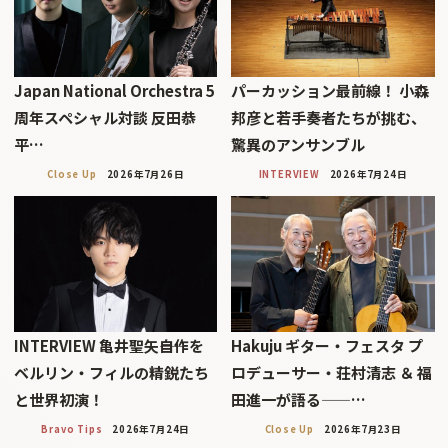
Japan National Orchestra 5
パーカッション最前線！ 小森
周年スペシャル対談 反田恭
邦彦と若手奏者たちが挑む、
平…
驚異のアンサンブル
Close Up
2026年7月26日
INTERVIEW
2026年7月24日
INTERVIEW 亀井聖矢――自作を
Hakuju ギター・フェスタ プ
ベルリン・フィルの精鋭たち
ロデューサー・荘村清志 ＆ 福
と世界初演！
田進一が語る——…
Bravo Tips
2026年7月24日
Close Up
2026年7月23日