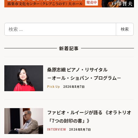
検
検索
索
新着記事
桑原志織 ピアノ・リサイタル
－オール・ショパン・プログラム－
Pick Up
2026年8月7日
ファビオ・ルイージが語る 《オラトリオ
「7つの封印の書」》
INTERVIEW
2026年8月7日