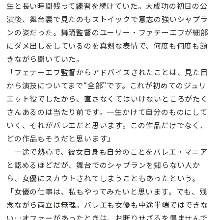
生と長い時間残って練習を続けていた。大成功の初日の公
演後、舞台裏で見たのもストイックで意志の強いシャプラ
ンの姿だった。舞踊監督のユーリー・ファテーエフが細部
にダメ出しをしているのを真剣な表情で、何度も何度も頷
きながら聞いていた。
「フェテーエフ監督からアドバイスされたことは、見た目
から演技についてまで“全部”です。これが初めてのジュリ
エット役でしたから、直さなくてはいけないところがたく
さんあるのは当たり前です。一生かけて自分のものにして
いく、それがバレエだと思います。この作品だけでなく、
どの作品もそうだと思います」
一途で熱心で、彼女自身も自分のことをバレエ・マニア
と認めるほどだが、舞台でのシャプランを知らない人か
ら、女優にスカウトされてしまうこともあったという。
「女優の仕事は、私もやってみたいと思います。でも、残
念ながら両立は無理。バレエも女優も中途半端ではできな
い…オファーがあったときは、お断りせざるを得ませんで