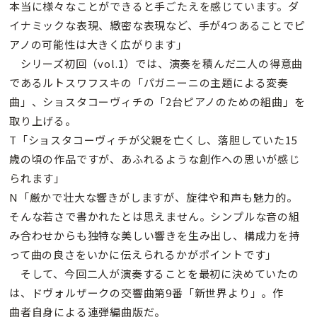
本当に様々なことができると手ごたえを感じています。ダ
イナミックな表現、緻密な表現など、手が4つあることでピ
アノの可能性は大きく広がります」
シリーズ初回（vol.1）では、演奏を積んだ二人の得意曲
であるルトスワフスキの「パガニーニの主題による変奏
曲」、ショスタコーヴィチの「2台ピアノのための組曲」を
取り上げる。
T「ショスタコーヴィチが父親を亡くし、落胆していた15
歳の頃の作品ですが、あふれるような創作への思いが感じ
られます」
N「厳かで壮大な響きがしますが、旋律や和声も魅力的。
そんな若さで書かれたとは思えません。シンプルな音の組
み合わせからも独特な美しい響きを生み出し、構成力を持
って曲の良さをいかに伝えられるかがポイントです」
そして、今回二人が演奏することを最初に決めていたの
は、ドヴォルザークの交響曲第9番「新世界より」。作
曲者自身による連弾編曲版だ。