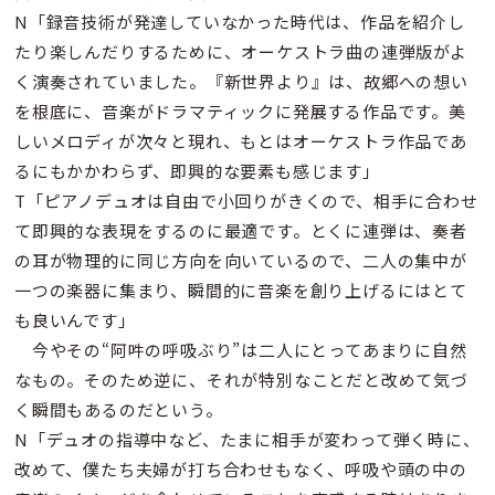
N「録音技術が発達していなかった時代は、作品を紹介し
たり楽しんだりするために、オーケストラ曲の連弾版がよ
く演奏されていました。『新世界より』は、故郷への想い
を根底に、音楽がドラマティックに発展する作品です。美
しいメロディが次々と現れ、もとはオーケストラ作品であ
るにもかかわらず、即興的な要素も感じます」
T「ピアノデュオは自由で小回りがきくので、相手に合わせ
て即興的な表現をするのに最適です。とくに連弾は、奏者
の耳が物理的に同じ方向を向いているので、二人の集中が
一つの楽器に集まり、瞬間的に音楽を創り上げるにはとて
も良いんです」
今やその“阿吽の呼吸ぶり”は二人にとってあまりに自然
なもの。そのため逆に、それが特別なことだと改めて気づ
く瞬間もあるのだという。
N「デュオの指導中など、たまに相手が変わって弾く時に、
改めて、僕たち夫婦が打ち合わせもなく、呼吸や頭の中の