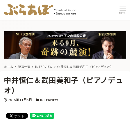
MENU
ホーム
記事一覧
INTERVIEW
中井恒仁＆武田美和子（ピアノデュオ）
中井恒仁＆武田美和子（ピアノデュ
オ）
投稿日
カテゴリー
2015年11月5日
INTERVIEW