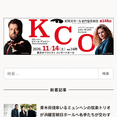
検
検索
索
新着記事
青木尚佳率いるミュンヘンの弦楽トリオ
が浜離宮朝日ホールへ――名手たちが交わす