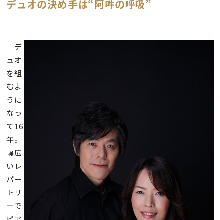
デュオの決め手は“阿吽の呼吸”
デ
ュオ
を組
むよ
うに
なっ
て16
年。
幅広
いレ
パー
トリ
ーで
ピア