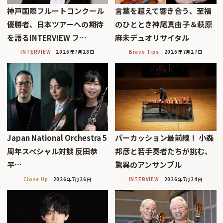
神戸国際フルートコンクール
言葉を超えて響き合う、至福
優勝者、日本ツアーへの期待
のひととき神尾真由子＆萩原
を語るINTERVIEW フ…
麻未デュオリサイタル
INTERVIEW
2026年7月28日
Bravo Tips
2026年7月27日
Japan National Orchestra 5
パーカッション最前線！ 小森
周年スペシャル対談 反田恭
邦彦と若手奏者たちが挑む、
平…
驚異のアンサンブル
Close Up
2026年7月26日
INTERVIEW
2026年7月24日