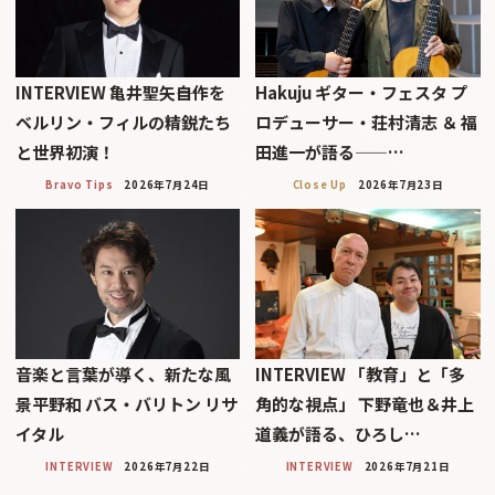
INTERVIEW 亀井聖矢――自作を
Hakuju ギター・フェスタ プ
ベルリン・フィルの精鋭たち
ロデューサー・荘村清志 ＆ 福
と世界初演！
田進一が語る——…
Bravo Tips
2026年7月24日
Close Up
2026年7月23日
音楽と言葉が導く、新たな風
INTERVIEW 「教育」と「多
景平野和 バス・バリトン リサ
角的な視点」 下野竜也＆井上
イタル
道義が語る、ひろし…
INTERVIEW
2026年7月22日
INTERVIEW
2026年7月21日