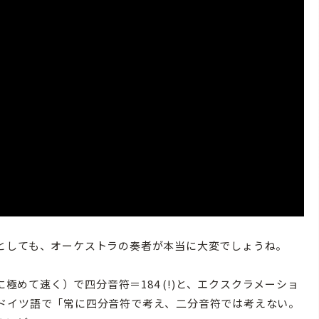
としても、オーケストラの奏者が本当に大変でしょうね。
（常に極めて速く）で四分音符＝184 (!)と、エクスクラメーショ
ドイツ語で「常に四分音符で考え、二分音符では考えない。