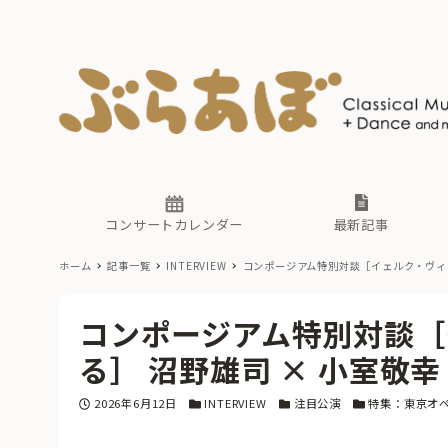
ニュース
ヤマハホ
番組一覧
東京・関
ぶらあぼ
現場のプ
古楽とそ
無料ライ
あ
か
過去の連
コンサートカレンダー
最新記事
ホーム
記事一覧
INTERVIEW
コンポージアム特別対談［イェルク・ヴィト
ニュース
ヤマハホ
番組一覧
東京・関
ぶらあぼ
コンポージアム特別対談［
現場のプ
古楽とそ
無料ライ
あ
か
る］ 沼野雄司 × 小室敬
過去の連
投稿日
カテゴリー
カテゴリー
カテゴリー
2026年6月12日
INTERVIEW
注目公演
特集：東京オ