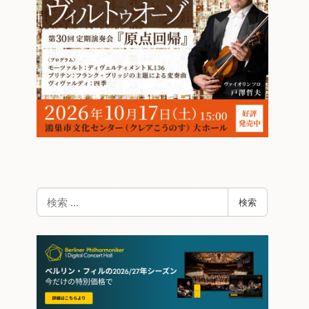
検
検索
索