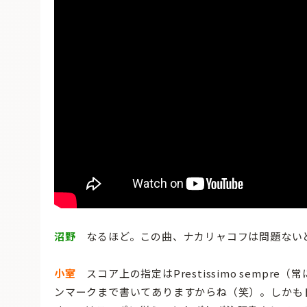
沼野
なるほど。この曲、ナカリャコフは問題ない
小室
スコア上の指定はPrestissimo sempre
ンマークまで書いてありますからね（笑）。しかも