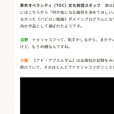
東京オペラシティ（TOC）文化財団スタッフ
実は異
にはこちらから「何か核になる曲目を決めてほしい
なかった《バビロン組曲》がメインプログラムにな
向の作品として選ばれたようです。
沼野
ナカリャコフって、恥ずかしながら、まだティ
けど、もう49歳なんですね。
小室
《アド・アブスルダム》は出版社の記録をみると
続けていて、そのほとんどでナカリャコフがソリス