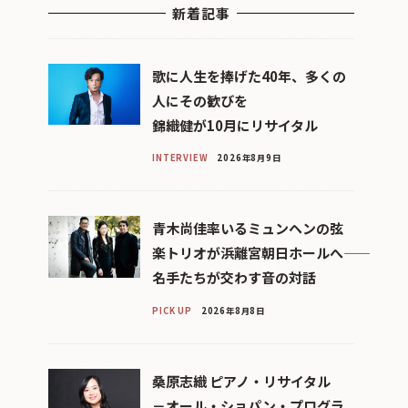
新着記事
歌に人生を捧げた40年、多くの
人にその歓びを
錦織健が10月にリサイタル
INTERVIEW
2026年8月9日
青木尚佳率いるミュンヘンの弦
楽トリオが浜離宮朝日ホールへ――
名手たちが交わす音の対話
PICK UP
2026年8月8日
桑原志織 ピアノ・リサイタル
－オール・ショパン・プログラ