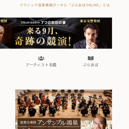
クラシック音楽情報ポータル「ぶらあぼONLINE」とは
の封印の書》
海外公演
FROM編集部
眺望
ぶらあぼブラス！
フォルテピアノ・オデッセイ
アーティスト名鑑
ぶらあぼ
の封印の書》
海外公演
FROM編集部
眺望
ぶらあぼブラス！
フォルテピアノ・オデッセイ