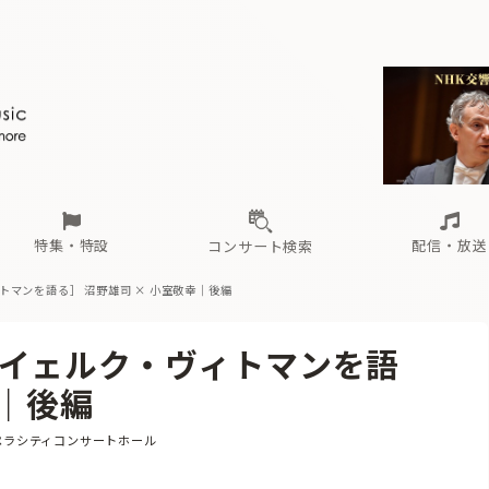
ール
（毎月更新）
東
電子版（無料・月刊）
トピックス
関西
フェスタサマーミューザKAWASAKI 2026
北海道・東北
注目公演
配布場所
インタビュー
中部
定期購読
中国・四国
CD新譜
N響＆東響 《7つ
九州・沖縄
書籍近刊
ロが推す！間違いないオーケストラコンサート
過去の特集
の先と
ブ配信スケジュール
さ
オーケストラの楽屋から
た
な
有料ライブ配信スケジュール
は
ま
や
海の向こうの音楽家
ら
わ
Aからの
載
特集・特設
配信・放送
コンサート検索
マンを語る］ 沼野雄司 × 小室敬幸｜後編
ール
（毎月更新）
東
電子版（無料・月刊）
トピックス
関西
フェスタサマーミューザKAWASAKI 2026
北海道・東北
注目公演
配布場所
インタビュー
中部
定期購読
中国・四国
CD新譜
N響＆東響 《7つ
九州・沖縄
書籍近刊
イェルク・ヴィトマンを語
ロが推す！間違いないオーケストラコンサート
過去の特集
の先と
ブ配信スケジュール
さ
オーケストラの楽屋から
た
な
有料ライブ配信スケジュール
は
ま
や
海の向こうの音楽家
ら
わ
Aからの
幸｜後編
載
ペラシティコンサートホール