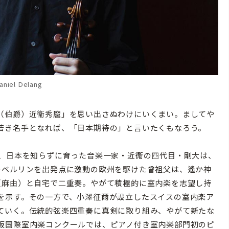
niel Delang
（伯爵）近衞秀麿」を思い出さぬわけにいくまい。ましてや
若き名手となれば、「日本期待の」と言いたくもなろう。
、日本を知らずに育った音楽一家・近衞の四代目・剛大は、
のベルリンを出発点に激動の欧州を駆けた曾祖父は、遙か神
（麻由）と自宅で二重奏。やがて積極的に室内楽を志望し持
を示す。その一方で、小澤征爾が設立したスイスの室内楽ア
ていく。伝統的弦楽四重奏に真剣に取り組み、やがて新たな
阪国際室内楽コンクールでは、ピアノ付き室内楽部門初のピ