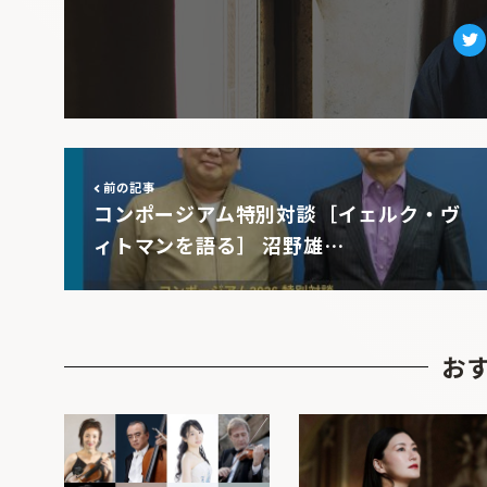
Tw
前の記事
コンポージアム特別対談［イェルク・ヴ
ィトマンを語る］ 沼野雄…
お