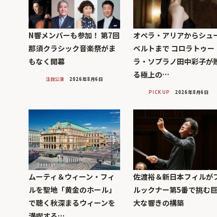
N響メンバーも参加！ 第7回
オペラ・アリアからシュ
那須クラシック音楽祭がま
ベルトまで コロラトゥー
もなく開幕
ラ・ソプラノ田中彩子が
る極上の…
注目公演
2026年8月6日
PICK UP
2026年8月6日
ムーティ＆ウィーン・フィ
佐渡裕＆新日本フィルが
ルを聖地「黄金のホール」
ルックナー第5番で挑む
で聴く秋深まるウィーンを
大な響きの構築
満喫する…