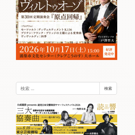
検
検索
索