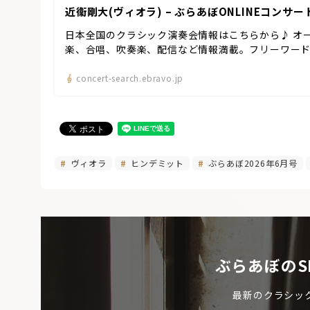
近衞剛大(ヴィオラ) – ぶらあぼONLINEコンサ
日本全国のクラシック演奏会情報はこちらから♪ オ
楽、合唱、吹奏楽、配信など情報満載。フリーワー
concert-search.ebravo.jp
ヴィオラ
ヒンデミット
ぶらあぼ2026年6月号
ぶらあぼのS
最新のクラシッ