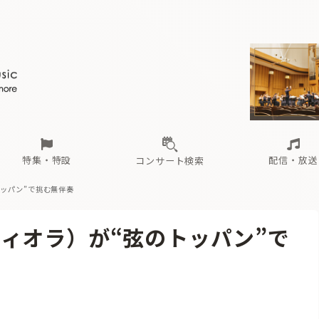
ール
（毎月更新）
東
電子版（無料・月刊）
トピックス
関西
フェスタサマーミューザKAWASAKI 2026
北海道・東北
注目公演
配布場所
インタビュー
中部
定期購読
中国・四国
CD新譜
N響＆東響 《7つ
九州・沖縄
書籍近刊
ロが推す！間違いないオーケストラコンサート
過去の特集
の先と
ブ配信スケジュール
さ
オーケストラの楽屋から
た
な
有料ライブ配信スケジュール
は
ま
や
海の向こうの音楽家
ら
わ
Aからの
載
特集・特設
配信・放送
コンサート検索
ッパン”で挑む無伴奏
ール
（毎月更新）
東
電子版（無料・月刊）
トピックス
関西
フェスタサマーミューザKAWASAKI 2026
北海道・東北
注目公演
配布場所
インタビュー
中部
定期購読
中国・四国
CD新譜
N響＆東響 《7つ
九州・沖縄
書籍近刊
ィオラ）が“弦のトッパン”で
ロが推す！間違いないオーケストラコンサート
過去の特集
の先と
ブ配信スケジュール
さ
オーケストラの楽屋から
た
な
有料ライブ配信スケジュール
は
ま
や
海の向こうの音楽家
ら
わ
Aからの
載