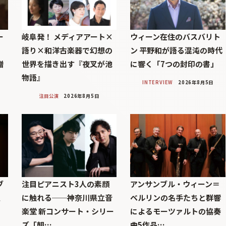
ー
岐阜発！ メディアアート×
ウィーン在住のバスバリト
語り×和洋古楽器で幻想の
ン 平野和が語る混沌の時代
贈
世界を描き出す『夜叉が池
に響く「7つの封印の書」
物語』
INTERVIEW
2026年8月5日
注目公演
2026年8月5日
ブ
注目ピアニスト3人の素顔
アンサンブル・ウィーン＝
巨
に触れる──神奈川県立音
ベルリンの名手たちと群響
楽堂 新コンサート・シリー
によるモーツァルトの協奏
ズ「朝…
曲5作品…