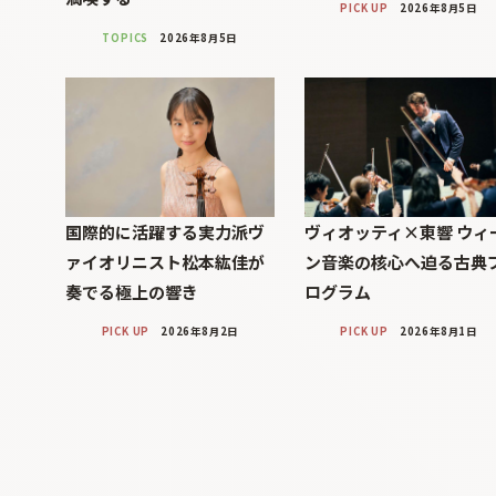
PICK UP
2026年8月5日
TOPICS
2026年8月5日
国際的に活躍する実力派ヴ
ヴィオッティ×東響 ウィ
ァイオリニスト松本紘佳が
ン音楽の核心へ迫る古典
奏でる極上の響き
ログラム
PICK UP
2026年8月2日
PICK UP
2026年8月1日