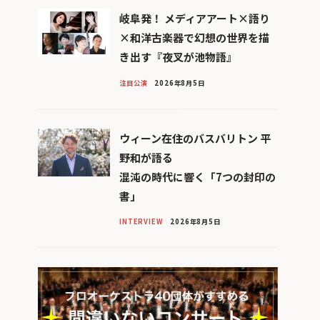
岐阜発！ メディアアート×語り
×和洋古楽器で幻想の世界を描
き出す『夜叉が池物語』
注目公演
2026年8月5日
ウィーン在住のバスバリトン 平
野和が語る
混沌の時代に響く「7つの封印の
書」
INTERVIEW
2026年8月5日