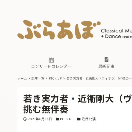
ニュース
ヤマハホ
番組一覧
東京・関
ぶらあぼ
現場のプ
古楽とそ
無料ライ
あ
か
過去の連
コンサートカレンダー
最新記事
ホーム
記事一覧
PICK UP
若き実力者・近衞剛大（ヴィオラ）が“弦のト
ニュース
ヤマハホ
番組一覧
東京・関
ぶらあぼ
若き実力者・近衞剛大（ヴ
現場のプ
古楽とそ
無料ライ
あ
か
挑む無伴奏
過去の連
投稿日
カテゴリー
カテゴリー
2026年6月13日
PICK UP
注目公演