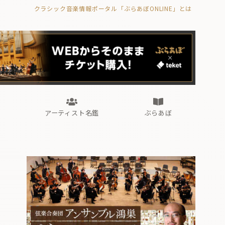
クラシック音楽情報ポータル「ぶらあぼONLINE」とは
の封印の書》
海外公演
FROM編集部
眺望
ぶらあぼブラス！
フォルテピアノ・オデッセイ
アーティスト名鑑
ぶらあぼ
の封印の書》
海外公演
FROM編集部
眺望
ぶらあぼブラス！
フォルテピアノ・オデッセイ