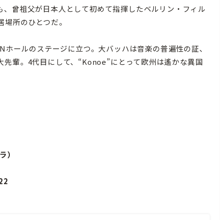
も、曾祖父が日本人として初めて指揮したベルリン・フィル
居場所のひとつだ。
ANホールのステージに立つ。大バッハは音楽の普遍性の証、
先輩。4代目にして、“Konoe”にとって欧州は遙かな異国
オラ）
22