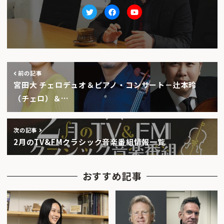
Twitter
facebook
Youtube
前の記事
宮田大 チェロデュオ＆ピアノ・コンサート－辻本玲
（チェロ）＆…
次の記事
2月のTV&FMクラシック音楽番組情報一覧
おすすめ記事