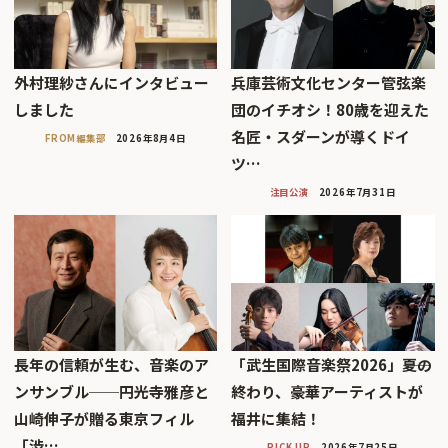
外村理紗さんにインタビュー
兵庫芸術文化センター管弦楽
しました
団のイチオシ！80歳を迎えた
名匠・スダーンが導くドイ
FROM編集部
2026年8月4日
ツ…
注目公演
2026年7月31日
長年の信頼が生む、音楽のア
「武生国際音楽祭2026」――夏の
ンサンブル──円光寺雅彦と
終わり、豪華アーティストが
山崎伸子が贈る東京フィル
福井に集結！
「渋…
PICK UP
2026年7月25日