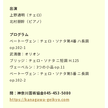
出演
上野通明（チェロ）
北村朋幹（ピアノ）
プログラム
ベートーヴェン：チェロ・ソナタ第4番 ハ⻑調
op.102-1
武満徹：オリオン
ブリッジ：チェロ・ソナタ ニ短調 H.125
ヴェーベルン：3つの⼩品 op.11
ベートーヴェン：チェロ・ソナタ第5番 ニ⻑調
op.102-2
問：神奈川芸術協会045-453-5080
https://kanagawa-geikyo.com