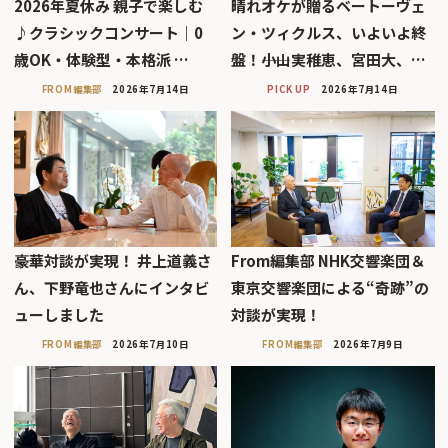
2026年夏休み 親子で楽しむ
晴れオケが贈るベートーヴェ
♪クラシックコンサート｜0
ン・ツィクルス、いよいよ終
歳OK・体験型・本格派 …
盤！――小山実稚恵、宮田大、…
FROM編集部
2026年7月14日
PICK UP
2026年7月14日
豪華対談が実現！ 井上道義さ
From編集部 NHK交響楽団＆
ん、下野竜也さんにインタビ
東京交響楽団による“奇跡”の
ューしました
対談が実現！
FROM編集部
2026年7月10日
FROM編集部
2026年7月9日