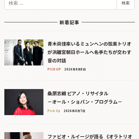
検索
索
新着記事
青木尚佳率いるミュンヘンの弦楽トリオ
が浜離宮朝日ホールへ――名手たちが交わす
音の対話
PICK UP
2026年8月8日
桑原志織 ピアノ・リサイタル
－オール・ショパン・プログラム－
Pick Up
2026年8月7日
ファビオ・ルイージが語る 《オラトリオ