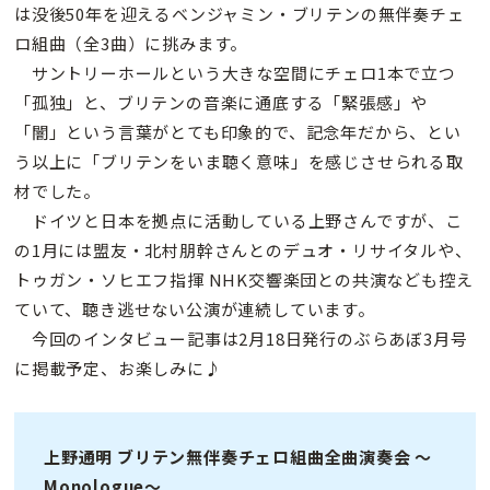
は没後50年を迎えるベンジャミン・ブリテンの無伴奏チェ
ロ組曲（全3曲）に挑みます。
サントリーホールという大きな空間にチェロ1本で立つ
「孤独」と、ブリテンの音楽に通底する「緊張感」や
「闇」という言葉がとても印象的で、記念年だから、とい
う以上に「ブリテンをいま聴く意味」を感じさせられる取
材でした。
ドイツと日本を拠点に活動している上野さんですが、こ
の1月には盟友・北村朋幹さんとのデュオ・リサイタルや、
トゥガン・ソヒエフ指揮 NHK交響楽団との共演なども控え
ていて、聴き逃せない公演が連続しています。
今回のインタビュー記事は2月18日発行のぶらあぼ3月号
に掲載予定、お楽しみに♪
上野通明 ブリテン無伴奏チェロ組曲全曲演奏会 ～
Monologue～