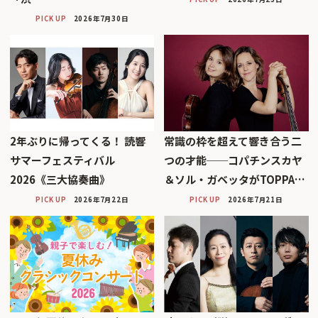
PICK UP
2026年7月30日
2年ぶりに帰ってくる！ 読響
常識の枠を超えて響き合う二
サマーフェスティバル
つの才能──コパチンスカヤ
2026《三大協奏曲》
＆ソル・ガベッタがTOPPA…
PICK UP
2026年7月22日
PICK UP
2026年7月21日