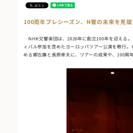
100周年プレシーズン、N響の未来を見据
NHK交響楽団は、2026年に創立100年を迎え
ィバル参加を含めたヨーロッパツアー公演を敢行。
める郷古廉と長原幸太に、ツアーの成果や、100周