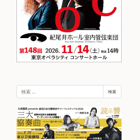
検
検索
索