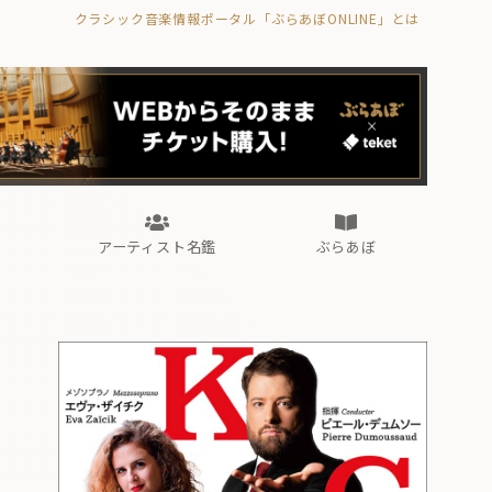
クラシック音楽情報ポータル「ぶらあぼONLINE」とは
の封印の書》
海外公演
FROM編集部
眺望
ぶらあぼブラス！
フォルテピアノ・オデッセイ
アーティスト名鑑
ぶらあぼ
の封印の書》
海外公演
FROM編集部
眺望
ぶらあぼブラス！
フォルテピアノ・オデッセイ