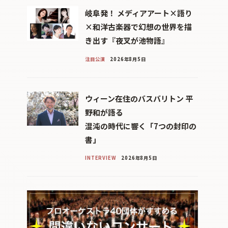
岐阜発！ メディアアート×語り
×和洋古楽器で幻想の世界を描
き出す『夜叉が池物語』
注目公演
2026年8月5日
ウィーン在住のバスバリトン 平
野和が語る
混沌の時代に響く「7つの封印の
書」
INTERVIEW
2026年8月5日