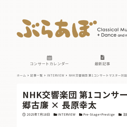
ニュース
ヤマハホ
番組一覧
東京・関
ぶらあぼ
現場のプ
古楽とそ
無料ライ
あ
か
過去の連
コンサートカレンダー
最新記事
ホーム
記事一覧
INTERVIEW
NHK交響楽団 第1コンサートマスター
ニュース
ヤマハホ
番組一覧
東京・関
ぶらあぼ
NHK交響楽団 第1コン
現場のプ
古楽とそ
無料ライ
あ
か
郷古廉 × 長原幸太
過去の連
投稿日
カテゴリー
カテゴリー
カテ
2025年7月18日
INTERVIEW
Pre-Stage=Prestige
注