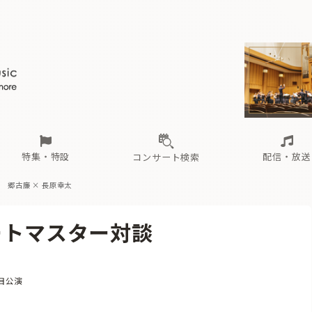
ール
（毎月更新）
東
電子版（無料・月刊）
トピックス
関西
フェスタサマーミューザKAWASAKI 2026
北海道・東北
注目公演
配布場所
インタビュー
中部
定期購読
中国・四国
CD新譜
N響＆東響 《7つ
九州・沖縄
書籍近刊
ロが推す！間違いないオーケストラコンサート
過去の特集
の先と
ブ配信スケジュール
さ
オーケストラの楽屋から
た
な
有料ライブ配信スケジュール
は
ま
や
海の向こうの音楽家
ら
わ
Aからの
載
特集・特設
配信・放送
コンサート検索
対談
郷古廉 × 長原幸太
ール
（毎月更新）
東
電子版（無料・月刊）
トピックス
関西
フェスタサマーミューザKAWASAKI 2026
北海道・東北
注目公演
配布場所
インタビュー
中部
定期購読
中国・四国
CD新譜
N響＆東響 《7つ
九州・沖縄
書籍近刊
サートマスター対談
ロが推す！間違いないオーケストラコンサート
過去の特集
の先と
ブ配信スケジュール
さ
オーケストラの楽屋から
た
な
有料ライブ配信スケジュール
は
ま
や
海の向こうの音楽家
ら
わ
Aからの
載
ゴリー
目公演