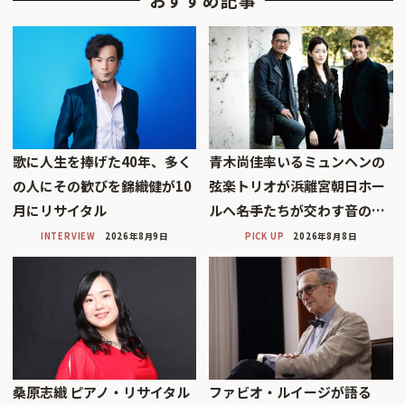
歌に人生を捧げた40年、多く
青木尚佳率いるミュンヘンの
の人にその歓びを錦織健が10
弦楽トリオが浜離宮朝日ホー
月にリサイタル
ルへ――名手たちが交わす音の…
INTERVIEW
2026年8月9日
PICK UP
2026年8月8日
桑原志織 ピアノ・リサイタル
ファビオ・ルイージが語る