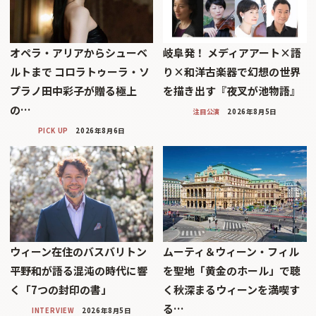
オペラ・アリアからシューベ
岐阜発！ メディアアート×語
ルトまで コロラトゥーラ・ソ
り×和洋古楽器で幻想の世界
プラノ田中彩子が贈る極上
を描き出す『夜叉が池物語』
の…
注目公演
2026年8月5日
PICK UP
2026年8月6日
ウィーン在住のバスバリトン
ムーティ＆ウィーン・フィル
平野和が語る混沌の時代に響
を聖地「黄金のホール」で聴
く「7つの封印の書」
く秋深まるウィーンを満喫す
る…
INTERVIEW
2026年8月5日