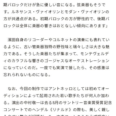
期バロックだけが急に優しい音になる。弦楽器もそうで
す。ルネサンス・ヴァイオリンとモダン・ヴァイオリンの
方が共通点がある。初期バロックの方が野性的で、後期バ
ロックは全体に楽器の響きはおとなしい傾向にあります」
濱田自身のリコーダーやコルネットの演奏にも表れてい
るように、古い管楽器独特の野性味と瑞々しさは大きな魅
力である。そうした楽器たちが集まって、モンテヴェルデ
ィのカラフルな響きのゴージャスなオーケストレーション
になっていくのだ。一度でも実演で接したら、その感激は
忘れられないものになる。
なお、今回の制作ではアントネッロとしては初めてオー
ディションによって起用された若い歌手たちが何人か加わ
る。演出の中村敬一は去る8月のサントリー音楽賞受賞記念
コンサートでのヘンデル《リナルド》の際も、美しく親し