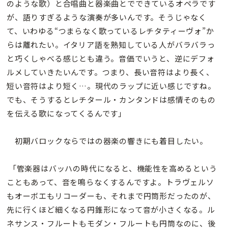
のような歌）と合唱曲と器楽曲とでできているオペラです
が、語りすぎるような演奏が多いんです。そうじゃなく
て、いわゆる“つまらなく歌っているレチタティーヴォ”か
らは離れたい。イタリア語を熟知している人がバラバラっ
と巧くしゃべる感じとも違う。音価でいうと、逆にデフォ
ルメしていきたいんです。つまり、長い音符はより長く、
短い音符はより短く…。現代のラップに近い感じですね。
でも、そうするとレチタール・カンタンドは感情そのもの
を伝える歌になってくるんです」
初期バロックならではの器楽の響きにも着目したい。
「管楽器はバッハの時代になると、機能性を高めるという
こともあって、音を鳴らなくするんですよ。トラヴェルソ
もオーボエもリコーダーも、それまで円筒形だったのが、
先に行くほど細くなる円錐形になって音が小さくなる。ル
ネサンス・フルートもモダン・フルートも円筒なのに、後