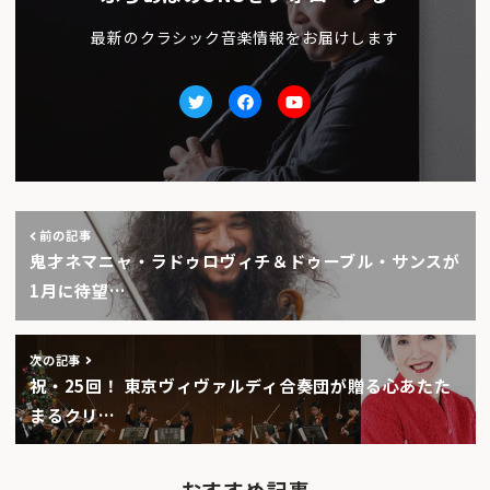
最新のクラシック音楽情報をお届けします
Twitter
facebook
Youtube
前の記事
鬼才ネマニャ・ラドゥロヴィチ＆ドゥーブル・サンスが
1月に待望…
次の記事
祝・25回！ 東京ヴィヴァルディ合奏団が贈る心あたた
まるクリ…
おすすめ記事