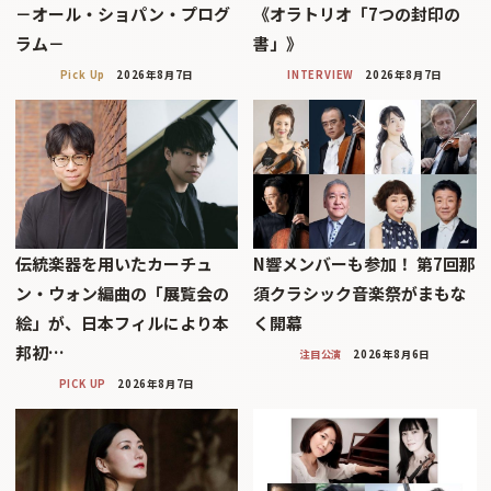
－オール・ショパン・プログ
《オラトリオ「7つの封印の
ラム－
書」》
Pick Up
2026年8月7日
INTERVIEW
2026年8月7日
伝統楽器を用いたカーチュ
N響メンバーも参加！ 第7回那
ン・ウォン編曲の「展覧会の
須クラシック音楽祭がまもな
絵」が、日本フィルにより本
く開幕
邦初…
注目公演
2026年8月6日
PICK UP
2026年8月7日