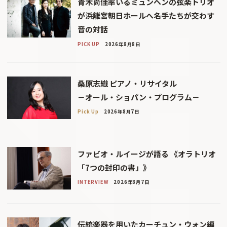
青木尚佳率いるミュンヘンの弦楽トリオ
が浜離宮朝日ホールへ――名手たちが交わす
音の対話
PICK UP
2026年8月8日
桑原志織 ピアノ・リサイタル
－オール・ショパン・プログラム－
Pick Up
2026年8月7日
ファビオ・ルイージが語る 《オラトリオ
「7つの封印の書」》
INTERVIEW
2026年8月7日
伝統楽器を用いたカーチュン・ウォン編