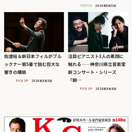
TOPICS
2026年8月5日
佐渡裕＆新日本フィルがブル
注目ピアニスト3人の素顔に
ックナー第5番で挑む巨大な
触れる──神奈川県立音楽堂
響きの構築
新コンサート・シリーズ
「朝…
PICK UP
2026年8月5日
PICK UP
2026年8月4日