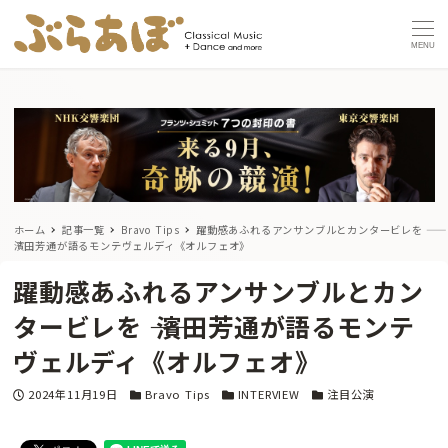
MENU
ホーム
記事一覧
Bravo Tips
躍動感あふれるアンサンブルとカンタービレを ――
濱田芳通が語るモンテヴェルディ《オルフェオ》
躍動感あふれるアンサンブルとカン
タービレを ―― 濱田芳通が語るモンテ
ヴェルディ《オルフェオ》
投稿日
カテゴリー
カテゴリー
カテゴリー
2024年11月19日
Bravo Tips
INTERVIEW
注目公演