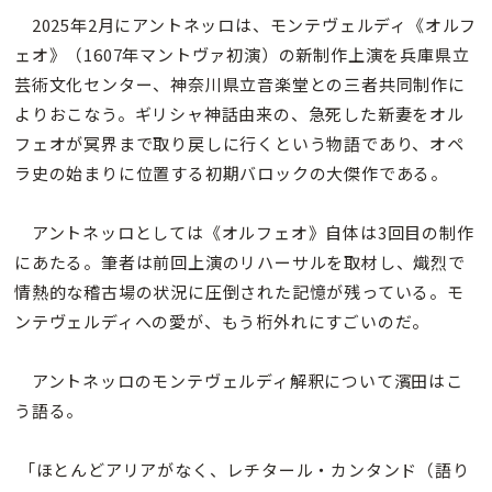
2025年2月にアントネッロは、モンテヴェルディ《オルフ
ェオ》（1607年マントヴァ初演）の新制作上演を兵庫県立
芸術文化センター、神奈川県立音楽堂との三者共同制作に
よりおこなう。ギリシャ神話由来の、急死した新妻をオル
フェオが冥界まで取り戻しに行くという物語であり、オペ
ラ史の始まりに位置する初期バロックの大傑作である。
アントネッロとしては《オルフェオ》自体は3回目の制作
にあたる。筆者は前回上演のリハーサルを取材し、熾烈で
情熱的な稽古場の状況に圧倒された記憶が残っている。モ
ンテヴェルディへの愛が、もう桁外れにすごいのだ。
アントネッロのモンテヴェルディ解釈について濱田はこ
う語る。
「ほとんどアリアがなく、レチタール・カンタンド（語り