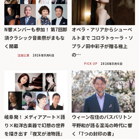
N響メンバーも参加！ 第7回那
オペラ・アリアからシューベ
須クラシック音楽祭がまもな
ルトまで コロラトゥーラ・ソ
く開幕
プラノ田中彩子が贈る極上
の…
注目公演
2026年8月6日
PICK UP
2026年8月6日
岐阜発！ メディアアート×語
ウィーン在住のバスバリトン
り×和洋古楽器で幻想の世界
平野和が語る混沌の時代に響
を描き出す『夜叉が池物語』
く「7つの封印の書」