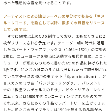
あった理想的な音を見つけることです。
――アーティストによる独自レーベルの草分けでもある「ギメ
ル・レコード」を設立して以降、数多くの録音をリリース
していますね。
すでに60枚以上のCDを制作しており、まもなくさらに2
枚がリリースされる予定です。テューダー朝の時代に活躍
したロバート・フェアファックス（1464～1521）の音楽の
1枚と、ニューヨークを拠点に活動する現代作曲家、ニコ・
ミューリーが私たちのために書いた6つの作品に捧げられた
1枚です。私たちの録音の多くは長きにわたって聴き継がれ
ています――タリスの40声のモテット「Spem in alium」、ジ
ョスカンのミサ曲「パンジェ・リングァ」、パレストリー
ナの「教皇マルチェルスのミサ」、ビクトリアの「レクイ
エム」などは1980年代にレコーディングされたものです。
それ以来、さらに多くの作品でレパートリーを広げてきま
した。私たちのライブラリには1500を超える作品群があ