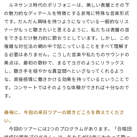
ルネサンス時代のポリフォニーは、美しい表層とその下
の魅力的なディテールを特徴とする非常に特殊な音楽形式
です。だんだん興味を持つようになっている一般的なリス
ナーがもっと聴きたいと思えるように、私たちは表層の音
をできるだけ魅力的に歌おうとしています。しかし、この
複雑な対位法の網の中で起こっていることをすべて理解す
る必要はありません。こうした音楽や私たちのサウンドの
美点は、最初の数秒で、まるでヨガのようにリラックス
し、聴き手を穏やかな異空間へといざなってくれるよう
な、直接感情に働きかける効果を持っているということで
す。コンサートではそのような体験ができれば十分なので
す。
――最後に、今回の来日ツアーの聴きどころを教えてくださ
い。
今回のツアーには2つのプログラムがあります。「合唱団
結成50周年プログラム」は、私たちが50年にわたって歌っ