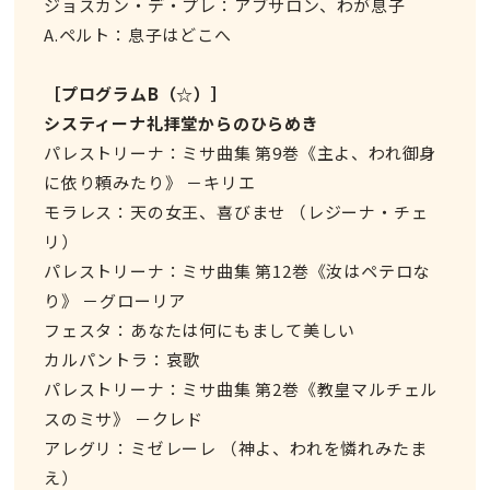
ジョスカン・デ・プレ：アブサロン、わが息子
A.ペルト：息子はどこへ
［プログラムB（☆）］
システィーナ礼拝堂からのひらめき
パレストリーナ：ミサ曲集 第9巻《主よ、われ御身
に依り頼みたり》 －キリエ
モラレス：天の女王、喜びませ （レジーナ・チェ
リ）
パレストリーナ：ミサ曲集 第12巻《汝はペテロな
り》 －グローリア
フェスタ：あなたは何にもまして美しい
カルパントラ：哀歌
パレストリーナ：ミサ曲集 第2巻《教皇マルチェル
スのミサ》 －クレド
アレグリ：ミゼレーレ （神よ、われを憐れみたま
え）