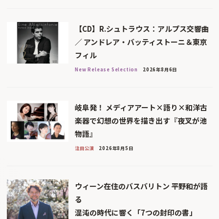
【CD】R.シュトラウス：アルプス交響曲
／ アンドレア・バッティストーニ＆東京
フィル
New Release Selection
2026年8月6日
岐阜発！ メディアアート×語り×和洋古
楽器で幻想の世界を描き出す『夜叉が池
物語』
注目公演
2026年8月5日
ウィーン在住のバスバリトン 平野和が語
る
混沌の時代に響く「7つの封印の書」