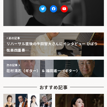
Twitter
facebook
Youtube
前の記事
リハーサル直後の牛田智大さんにインタビュー ひばり
弦楽四重奏…
次の記事
荘村清志（ギター） ＆ 福田進一（ギター）
おすすめ記事