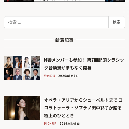
検
検索
索
新着記事
N響メンバーも参加！ 第7回那須クラシッ
ク音楽祭がまもなく開幕
注目公演
2026年8月6日
オペラ・アリアからシューベルトまで コ
ロラトゥーラ・ソプラノ田中彩子が贈る
極上のひととき
PICK UP
2026年8月6日