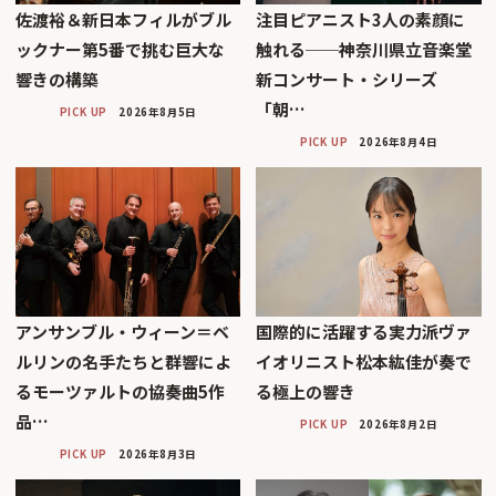
佐渡裕＆新日本フィルがブル
注目ピアニスト3人の素顔に
ックナー第5番で挑む巨大な
触れる──神奈川県立音楽堂
響きの構築
新コンサート・シリーズ
「朝…
PICK UP
2026年8月5日
PICK UP
2026年8月4日
アンサンブル・ウィーン＝ベ
国際的に活躍する実力派ヴァ
ルリンの名手たちと群響によ
イオリニスト松本紘佳が奏で
るモーツァルトの協奏曲5作
る極上の響き
品…
PICK UP
2026年8月2日
PICK UP
2026年8月3日