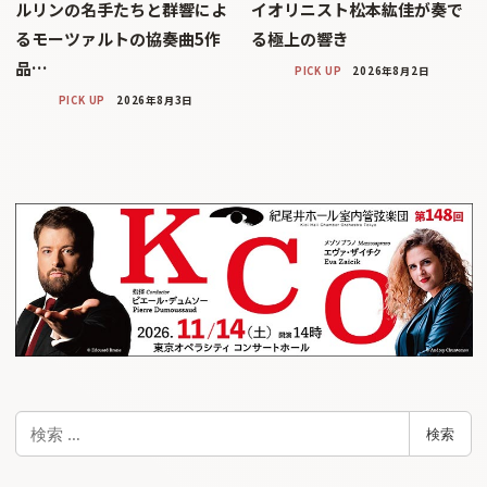
ルリンの名手たちと群響によ
イオリニスト松本紘佳が奏で
るモーツァルトの協奏曲5作
る極上の響き
品…
PICK UP
2026年8月2日
PICK UP
2026年8月3日
検
検索
索