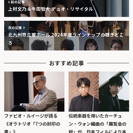
前の記事
上村文乃＆牛田智大 デュオ・リサイタル
次の記事
北九州市立響ホール 2024年度ラインナップの聴きどこ
ろ
おすすめ記事
ファビオ・ルイージが語る
伝統楽器を用いたカーチュ
《オラトリオ「7つの封印の
ン・ウォン編曲の「展覧会の
書」》
絵」が、日本フィルにより本