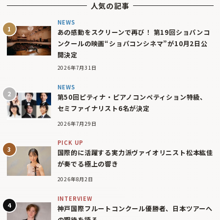
人気の記事
NEWS
あの感動をスクリーンで再び！ 第19回ショパンコ
ンクールの映画“ショパコンシネマ”が10月2日公
開決定
2026年7月31日
NEWS
第50回ピティナ・ピアノコンペティション特級、
セミファイナリスト6名が決定
2026年7月29日
PICK UP
国際的に活躍する実力派ヴァイオリニスト松本紘佳
が奏でる極上の響き
2026年8月2日
INTERVIEW
神戸国際フルートコンクール優勝者、日本ツアーへ
の期待を語る