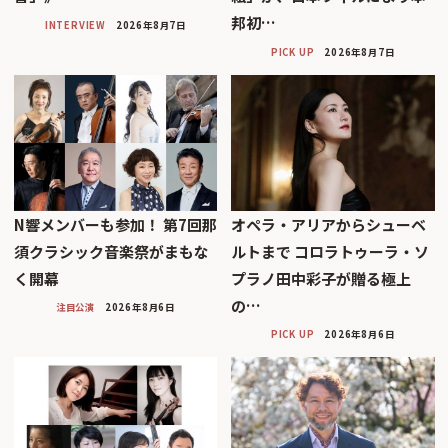
邦初…
INTERVIEW
2026年8月7日
PICK UP
2026年8月7日
N響メンバーも参加！ 第7回那
オペラ・アリアからシューベ
須クラシック音楽祭がまもな
ルトまで コロラトゥーラ・ソ
く開幕
プラノ田中彩子が贈る極上
の…
注目公演
2026年8月6日
PICK UP
2026年8月6日