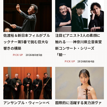
佐渡裕＆新日本フィルがブル
注目ピアニスト3人の素顔に
ックナー第5番で挑む巨大な
触れる──神奈川県立音楽堂
響きの構築
新コンサート・シリーズ
「朝…
PICK UP
2026年8月5日
PICK UP
2026年8月4日
アンサンブル・ウィーン＝ベ
国際的に活躍する実力派ヴァ