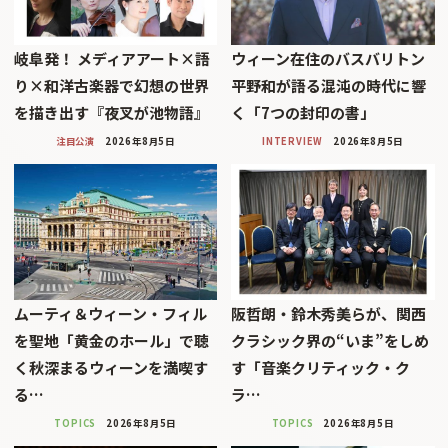
岐阜発！ メディアアート×語
ウィーン在住のバスバリトン
り×和洋古楽器で幻想の世界
平野和が語る混沌の時代に響
を描き出す『夜叉が池物語』
く「7つの封印の書」
注目公演
2026年8月5日
INTERVIEW
2026年8月5日
ムーティ＆ウィーン・フィル
阪哲朗・鈴木秀美らが、関西
を聖地「黄金のホール」で聴
クラシック界の“いま”をしめ
く秋深まるウィーンを満喫す
す「音楽クリティック・ク
る…
ラ…
TOPICS
2026年8月5日
TOPICS
2026年8月5日