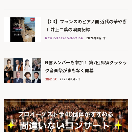
【CD】フランスのピアノ曲 近代の華やぎ
Ⅰ 井上二葉の演奏記録
New Release Selection
2026年8月7日
N響メンバーも参加！ 第7回那須クラシッ
ク音楽祭がまもなく開幕
注目公演
2026年8月6日