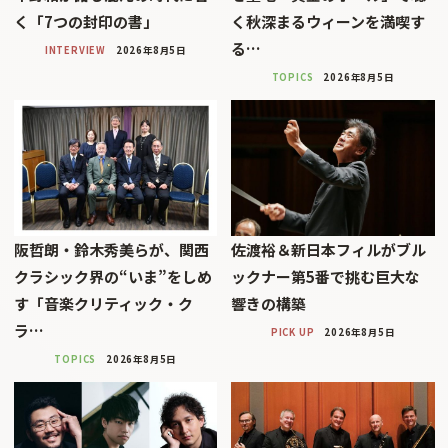
く「7つの封印の書」
く秋深まるウィーンを満喫す
る…
INTERVIEW
2026年8月5日
TOPICS
2026年8月5日
阪哲朗・鈴木秀美らが、関西
佐渡裕＆新日本フィルがブル
クラシック界の“いま”をしめ
ックナー第5番で挑む巨大な
す「音楽クリティック・ク
響きの構築
ラ…
PICK UP
2026年8月5日
TOPICS
2026年8月5日