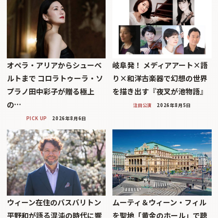
オペラ・アリアからシューベ
岐阜発！ メディアアート×語
ルトまで コロラトゥーラ・ソ
り×和洋古楽器で幻想の世界
プラノ田中彩子が贈る極上
を描き出す『夜叉が池物語』
の…
注目公演
2026年8月5日
PICK UP
2026年8月6日
ウィーン在住のバスバリトン
ムーティ＆ウィーン・フィル
平野和が語る混沌の時代に響
を聖地「黄金のホール」で聴