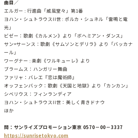
曲目
／
エルガー : 行進曲「威風堂々」第1番
ヨハン・シュトラウスII世 : ポルカ・シュネル「雷鳴と電
光」
ビゼー：歌劇《カルメン》より「ボヘミアン・ダンス」
サン=サーンス：歌劇《サムソンとデリラ》より「バッカナ
ール」
ワーグナー : 楽劇《ワルキューレ》より
ブラームス：ハンガリー舞曲
ファリャ：バレエ『恋は魔術師』
オッフェンバック：歌劇《天国と地獄》より「カンカン」
シベリウス：フィンランディア
ヨハン・シュトラウスII世：美しく青きドナウ
ほか
問：サンライズプロモーション東京 0570－00－3337
https://sunrisetokyo.com