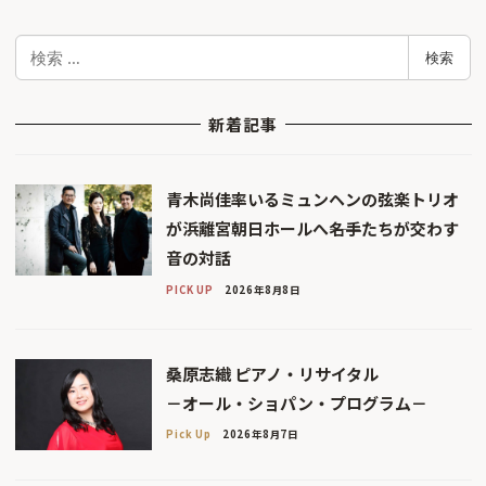
検
検索
索
新着記事
青木尚佳率いるミュンヘンの弦楽トリオ
が浜離宮朝日ホールへ――名手たちが交わす
音の対話
PICK UP
2026年8月8日
桑原志織 ピアノ・リサイタル
－オール・ショパン・プログラム－
Pick Up
2026年8月7日