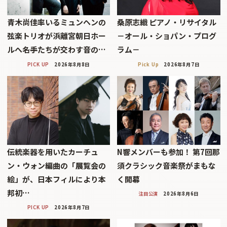
青木尚佳率いるミュンヘンの
桑原志織 ピアノ・リサイタル
弦楽トリオが浜離宮朝日ホー
－オール・ショパン・プログ
ルへ――名手たちが交わす音の…
ラム－
PICK UP
2026年8月8日
Pick Up
2026年8月7日
伝統楽器を用いたカーチュ
N響メンバーも参加！ 第7回那
ン・ウォン編曲の「展覧会の
須クラシック音楽祭がまもな
絵」が、日本フィルにより本
く開幕
邦初…
注目公演
2026年8月6日
PICK UP
2026年8月7日