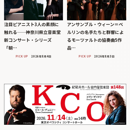
注目ピアニスト3人の素顔に
アンサンブル・ウィーン＝ベ
触れる──神奈川県立音楽堂
ルリンの名手たちと群響によ
新コンサート・シリーズ
るモーツァルトの協奏曲5作
「朝…
品…
PICK UP
2026年8月4日
PICK UP
2026年8月3日