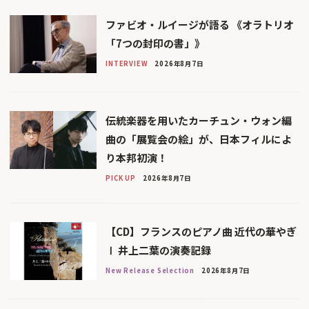
ファビオ・ルイージが語る 《オラトリオ
「7つの封印の書」》
INTERVIEW
2026年8月7日
伝統楽器を用いたカーチュン・ウォン編
曲の「展覧会の絵」が、日本フィルによ
り本邦初演！
PICK UP
2026年8月7日
【CD】フランスのピアノ曲 近代の華やぎ
Ⅰ 井上二葉の演奏記録
New Release Selection
2026年8月7日