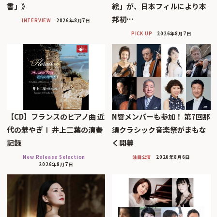
書」》
絵」が、日本フィルにより本
邦初…
INTERVIEW
2026年8月7日
PICK UP
2026年8月7日
【CD】フランスのピアノ曲 近
N響メンバーも参加！ 第7回那
代の華やぎⅠ 井上二葉の演奏
須クラシック音楽祭がまもな
記録
く開幕
New Release Selection
注目公演
2026年8月6日
2026年8月7日