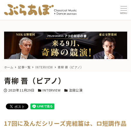
MENU
ホーム
記事一覧
INTERVIEW
青柳 晋（ピアノ）
青柳 晋（ピアノ）
投稿日
カテゴリー
カテゴリー
2023年11月29日
INTERVIEW
注目公演
17回に及んだシリーズ完結篇は、ロ短調作品