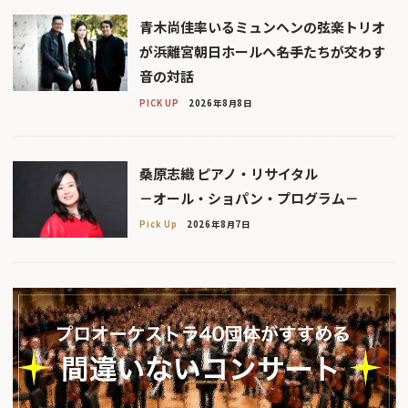
青木尚佳率いるミュンヘンの弦楽トリオ
が浜離宮朝日ホールへ――名手たちが交わす
音の対話
PICK UP
2026年8月8日
桑原志織 ピアノ・リサイタル
－オール・ショパン・プログラム－
Pick Up
2026年8月7日