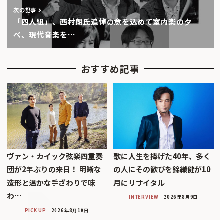
次の記事
「四人組」、西村朗氏追悼の意を込めて室内楽の夕
べ、現代音楽を…
おすすめ記事
ヴァン・カイック弦楽四重奏
歌に人生を捧げた40年、多く
団が2年ぶりの来日！ 明晰な
の人にその歓びを錦織健が10
造形と温かな手ざわりで味
月にリサイタル
わ…
INTERVIEW
2026年8月9日
PICK UP
2026年8月10日