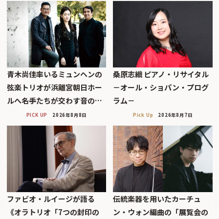
青木尚佳率いるミュンヘンの
桑原志織 ピアノ・リサイタル
弦楽トリオが浜離宮朝日ホー
－オール・ショパン・プログ
ルへ――名手たちが交わす音の…
ラム－
PICK UP
2026年8月8日
Pick Up
2026年8月7日
ファビオ・ルイージが語る
伝統楽器を用いたカーチュ
《オラトリオ「7つの封印の
ン・ウォン編曲の「展覧会の