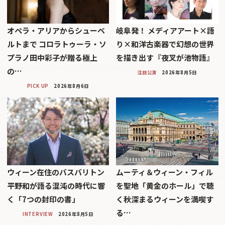
オペラ・アリアからシューベ
岐阜発！ メディアアート×語
ルトまで コロラトゥーラ・ソ
り×和洋古楽器で幻想の世界
プラノ田中彩子が贈る極上
を描き出す『夜叉が池物語』
の…
注目公演
2026年8月5日
PICK UP
2026年8月6日
ウィーン在住のバスバリトン
ムーティ＆ウィーン・フィル
平野和が語る混沌の時代に響
を聖地「黄金のホール」で聴
く「7つの封印の書」
く秋深まるウィーンを満喫す
る…
INTERVIEW
2026年8月5日