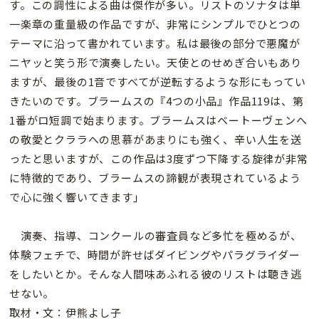
す。この調性による曲は傑作が多い。リストのソナタは単
一楽章の重量級の作品ですが、非常にシンプルでひとつの
テーマに沿って書かれています。私は最後の部分で悪魔が
ニヤッと笑う形で演奏したい。天使とのせめぎ合いもあり
ますが、最後の1音ですべてが逆転するような形にもってい
きたいのです。ブラームスの『4つの小品』作品119は、第
1番がロ短調で始まります。ブラームスはベートーヴェンへ
の敬愛とクララへの思慕があまりにも強く、辛い人生を送
ったと思いますが、この作品は3度ずつ下降する旋律が非常
に特徴的であり、ブラームスの諦観が表現されているよう
で心に強く響いてきます」
演奏、指導、コンクールの審査員など多忙を極めるが、
体験フェチで、時間が許せばダイビングやパラグライダー
をしたいとか。そんな人間味あふれる彼のリストは聴き逃
せない。
取材・文：伊熊よし子