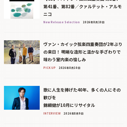
第41番、第82番／クァルテット・アルモ
ニコ
New Release Selection
2026年8月10日
ヴァン・カイック弦楽四重奏団が2年ぶり
の来日！ 明晰な造形と温かな手ざわりで
味わう室内楽の愉しみ
PICK UP
2026年8月10日
歌に人生を捧げた40年、多くの人にその
歓びを
錦織健が10月にリサイタル
INTERVIEW
2026年8月9日