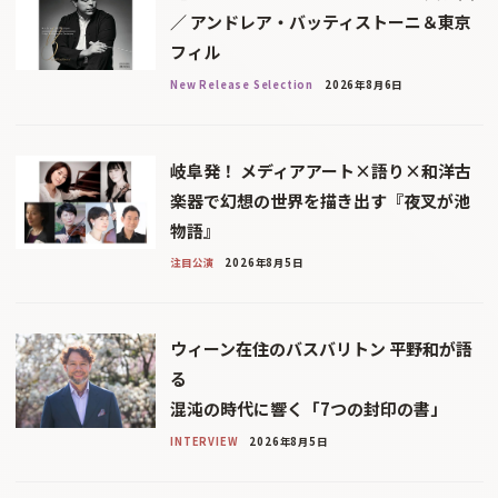
／ アンドレア・バッティストーニ＆東京
フィル
New Release Selection
2026年8月6日
岐阜発！ メディアアート×語り×和洋古
楽器で幻想の世界を描き出す『夜叉が池
物語』
注目公演
2026年8月5日
ウィーン在住のバスバリトン 平野和が語
る
混沌の時代に響く「7つの封印の書」
INTERVIEW
2026年8月5日