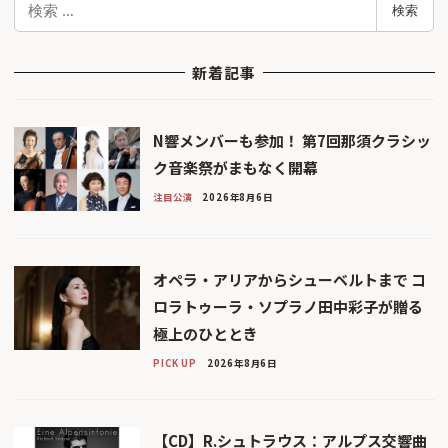
検索
索
新着記事
N響メンバーも参加！ 第7回那須クラシッ
ク音楽祭がまもなく開幕
注目公演
2026年8月6日
オペラ・アリアからシューベルトまで コ
ロラトゥーラ・ソプラノ田中彩子が贈る
極上のひととき
PICK UP
2026年8月6日
【CD】R.シュトラウス：アルプス交響曲