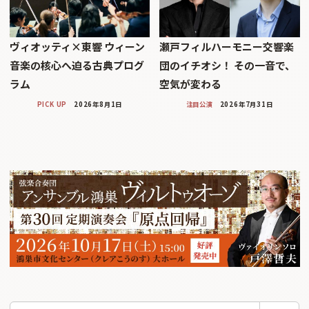
ヴィオッティ×東響 ウィーン
瀬戸フィルハーモニー交響楽
音楽の核心へ迫る古典プログ
団のイチオシ！ その一音で、
ラム
空気が変わる
PICK UP
2026年8月1日
注目公演
2026年7月31日
検