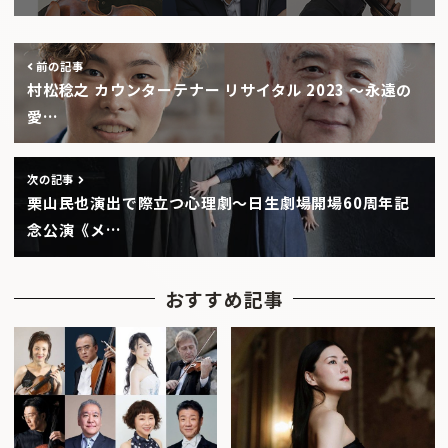
前の記事
村松稔之 カウンターテナー リサイタル 2023 ～永遠の
愛…
次の記事
栗山民也演出で際立つ心理劇〜日生劇場開場60周年記
念公演《メ…
おすすめ記事