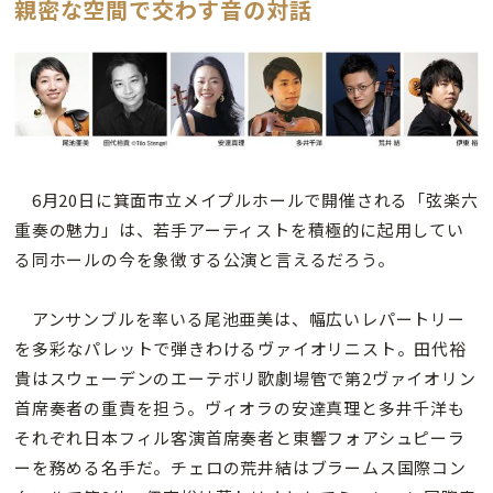
親密な空間で交わす音の対話
6月20日に箕面市立メイプルホールで開催される「弦楽六
重奏の魅力」は、若手アーティストを積極的に起用してい
る同ホールの今を象徴する公演と言えるだろう。
アンサンブルを率いる尾池亜美は、幅広いレパートリー
を多彩なパレットで弾きわけるヴァイオリニスト。田代裕
貴はスウェーデンのエーテボリ歌劇場管で第2ヴァイオリン
首席奏者の重責を担う。ヴィオラの安達真理と多井千洋も
それぞれ日本フィル客演首席奏者と東響フォアシュピーラ
ーを務める名手だ。チェロの荒井結はブラームス国際コン