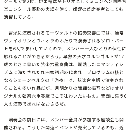
クールで第2位、伊東裕は葵トリオとしてミュンヘン国際音
楽コンクール優勝の実績を誇り、都響の首席奏者としても
活躍している。
冒頭に演奏されるモーツァルトの協奏交響曲では、通常
ヴァイオリンとヴィオラのふたりで演奏されるソロ・パー
トを6人でまわしていくので、メンバー一人ひとりの個性に
触れることができるだろう。早熟の天才コルンゴルトが17
歳のときに書いた弦楽六重奏曲は、爛熟したロマンティシ
ズムに満たされた作曲家初期の代表作。プログラムの核と
なるシェーンベルクの「浄夜」は、弦楽合奏版で演奏され
ることも多い作品だが、月明かりの繊細な描写などはオリ
ジナルの弦楽六重奏版でこそ味わいたいもの。箕面に集う6
人の演奏であればなおさらだ。
演奏会の前日には、メンバー全員が参加する座談会も開
催される。こうした関連イベントが充実しているのも、近