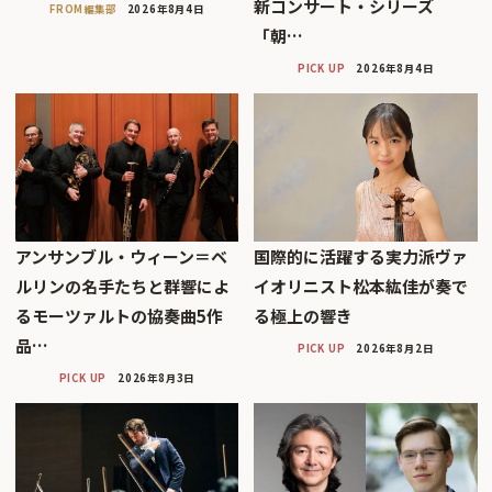
新コンサート・シリーズ
FROM編集部
2026年8月4日
「朝…
PICK UP
2026年8月4日
アンサンブル・ウィーン＝ベ
国際的に活躍する実力派ヴァ
ルリンの名手たちと群響によ
イオリニスト松本紘佳が奏で
るモーツァルトの協奏曲5作
る極上の響き
品…
PICK UP
2026年8月2日
PICK UP
2026年8月3日