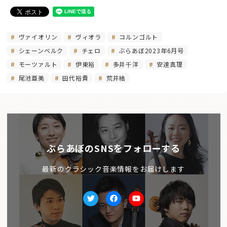
ヴァイオリン
ヴィオラ
コルンゴルト
シェーンベルク
チェロ
ぶらあぼ2023年6月号
モーツァルト
伊東裕
多井千洋
安達真理
尾池亜美
田代裕貴
荒井結
ぶらあぼのSNSをフォローする
最新のクラシック音楽情報をお届けします
Twitter
facebook
Youtube