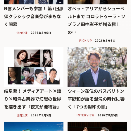
N響メンバーも参加！ 第7回那
オペラ・アリアからシューベ
須クラシック音楽祭がまもな
ルトまで コロラトゥーラ・ソ
く開幕
プラノ田中彩子が贈る極上
の…
注目公演
2026年8月6日
PICK UP
2026年8月6日
岐阜発！ メディアアート×語
ウィーン在住のバスバリトン
り×和洋古楽器で幻想の世界
平野和が語る混沌の時代に響
を描き出す『夜叉が池物語』
く「7つの封印の書」
注目公演
2026年8月5日
INTERVIEW
2026年8月5日