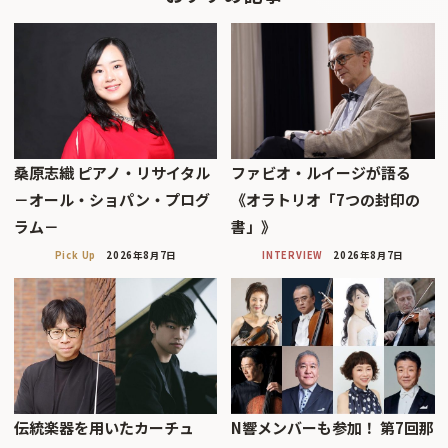
桑原志織 ピアノ・リサイタル
ファビオ・ルイージが語る
－オール・ショパン・プログ
《オラトリオ「7つの封印の
ラム－
書」》
Pick Up
2026年8月7日
INTERVIEW
2026年8月7日
伝統楽器を用いたカーチュ
N響メンバーも参加！ 第7回那