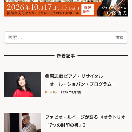
検
検索
索
新着記事
桑原志織 ピアノ・リサイタル
－オール・ショパン・プログラム－
Pick Up
2026年8月7日
ファビオ・ルイージが語る 《オラトリオ
「7つの封印の書」》