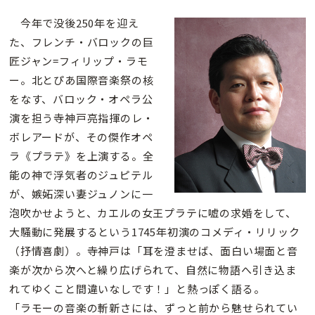
今年で没後250年を迎え
た、フレンチ・バロックの巨
匠ジャン=フィリップ・ラモ
ー。北とぴあ国際音楽祭の核
をなす、バロック・オペラ公
演を担う寺神戸亮指揮のレ・
ボレアードが、その傑作オペ
ラ《プラテ》を上演する。全
能の神で浮気者のジュピテル
が、嫉妬深い妻ジュノンに一
泡吹かせようと、カエルの女王プラテに嘘の求婚をして、
大騒動に発展するという1745年初演のコメディ・リリック
（抒情喜劇）。寺神戸は「耳を澄ませば、面白い場面と音
楽が次から次へと繰り広げられて、自然に物語へ引き込ま
れてゆくこと間違いなしです！」と熱っぽく語る。
「ラモーの音楽の斬新さには、ずっと前から魅せられてい