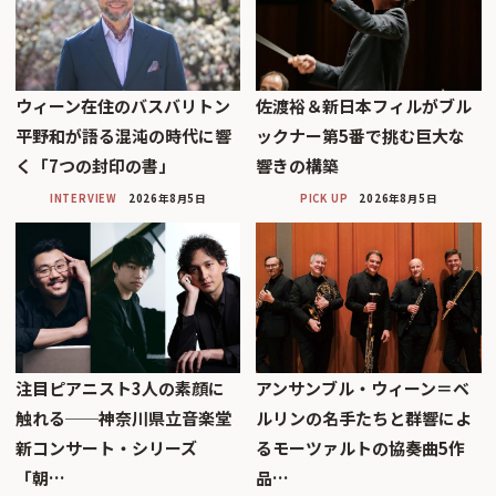
ウィーン在住のバスバリトン
佐渡裕＆新日本フィルがブル
平野和が語る混沌の時代に響
ックナー第5番で挑む巨大な
く「7つの封印の書」
響きの構築
INTERVIEW
2026年8月5日
PICK UP
2026年8月5日
注目ピアニスト3人の素顔に
アンサンブル・ウィーン＝ベ
触れる──神奈川県立音楽堂
ルリンの名手たちと群響によ
新コンサート・シリーズ
るモーツァルトの協奏曲5作
「朝…
品…