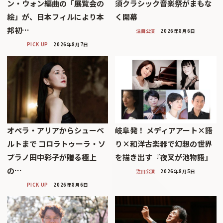
ン・ウォン編曲の「展覧会の
須クラシック音楽祭がまもな
絵」が、日本フィルにより本
く開幕
邦初…
注目公演
2026年8月6日
PICK UP
2026年8月7日
オペラ・アリアからシューベ
岐阜発！ メディアアート×語
ルトまで コロラトゥーラ・ソ
り×和洋古楽器で幻想の世界
プラノ田中彩子が贈る極上
を描き出す『夜叉が池物語』
の…
注目公演
2026年8月5日
PICK UP
2026年8月6日