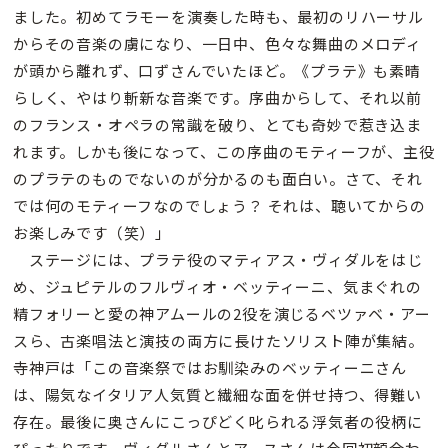
ました。初めてラモーを演奏した時も、最初のリハーサル
からその音楽の虜になり、一日中、色々な舞曲のメロディ
が頭から離れず、口ずさんでいたほど。《プラテ》も素晴
らしく、やはり斬新な音楽です。序曲からして、それ以前
のフランス・オペラの常識を破り、とても奇妙で惹き込ま
れます。しかも後になって、この序曲のモティーフが、主役
のプラテのものでないのが分かるのも面白い。さて、それ
では何のモティーフなのでしょう？ それは、聴いてからの
お楽しみです（笑）」
ステージには、プラテ役のマティアス・ヴィダルをはじ
め、ジュピテルのフルヴィオ・ベッティーニ、気まぐれの
精フォリーと愛の神アムールの2役を演じるベツァベ・アー
スら、古楽唱法と演技の両方に長けたソリスト陣が集結。
寺神戸は「この音楽祭ではお馴染みのベッティーニさん
は、陽気なイタリア人気質と繊細な面を併せ持つ、得難い
存在。最後に奥さんにこっぴどく叱られる浮気者の役柄に