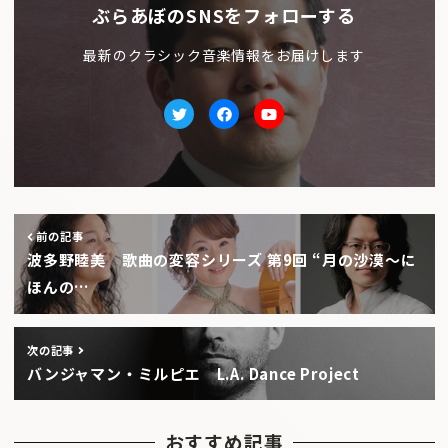
ぶらあぼのSNSをフォローする
最新のクラシック音楽情報をお届けします
Twitter
facebook
Youtube
前の記事
波多野睦美 歌曲の変容シリーズ 第9回 “月の沙漠〜に
ほんの…
次の記事
バンジャマン・ミルピエ L.A. Dance Project
おすすめ記事