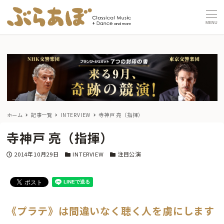
MENU
ホーム
記事一覧
INTERVIEW
寺神戸 亮（指揮）
寺神戸 亮（指揮）
投稿日
カテゴリー
カテゴリー
2014年10月29日
INTERVIEW
注目公演
《プラテ》は間違いなく聴く人を虜にします