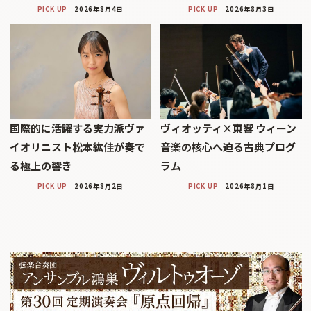
PICK UP
2026年8月4日
PICK UP
2026年8月3日
国際的に活躍する実力派ヴァ
ヴィオッティ×東響 ウィーン
イオリニスト松本紘佳が奏で
音楽の核心へ迫る古典プログ
る極上の響き
ラム
PICK UP
2026年8月2日
PICK UP
2026年8月1日