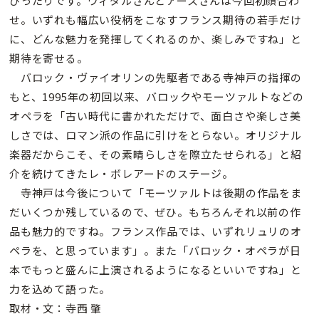
ぴったりです。ヴィダルさんとアースさんは今回初顔合わ
せ。いずれも幅広い役柄をこなすフランス期待の若手だけ
に、どんな魅力を発揮してくれるのか、楽しみですね」と
期待を寄せる。
バロック・ヴァイオリンの先駆者である寺神戸の指揮の
もと、1995年の初回以来、バロックやモーツァルトなどの
オペラを「古い時代に書かれただけで、面白さや楽しさ美
しさでは、ロマン派の作品に引けをとらない。オリジナル
楽器だからこそ、その素晴らしさを際立たせられる」と紹
介を続けてきたレ・ボレアードのステージ。
寺神戸は今後について「モーツァルトは後期の作品をま
だいくつか残しているので、ぜひ。もちろんそれ以前の作
品も魅力的ですね。フランス作品では、いずれリュリのオ
ペラを、と思っています」。また「バロック・オペラが日
本でもっと盛んに上演されるようになるといいですね」と
力を込めて語った。
取材・文：寺西 肇