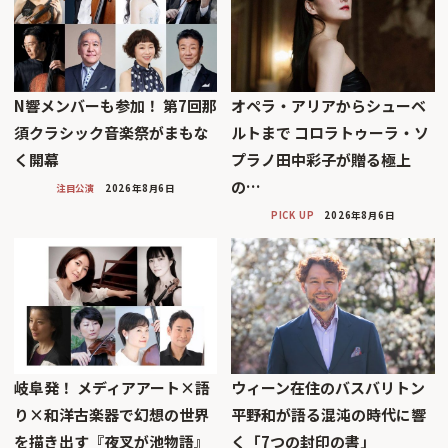
N響メンバーも参加！ 第7回那
オペラ・アリアからシューベ
須クラシック音楽祭がまもな
ルトまで コロラトゥーラ・ソ
く開幕
プラノ田中彩子が贈る極上
の…
注目公演
2026年8月6日
PICK UP
2026年8月6日
岐阜発！ メディアアート×語
ウィーン在住のバスバリトン
り×和洋古楽器で幻想の世界
平野和が語る混沌の時代に響
を描き出す『夜叉が池物語』
く「7つの封印の書」