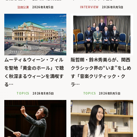
注目公演
2026年8月5日
INTERVIEW
2026年8月5日
ムーティ＆ウィーン・フィル
阪哲朗・鈴木秀美らが、関西
を聖地「黄金のホール」で聴
クラシック界の“いま”をしめ
く秋深まるウィーンを満喫す
す「音楽クリティック・ク
る…
ラ…
TOPICS
2026年8月5日
TOPICS
2026年8月5日