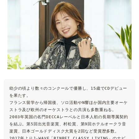
幼少の頃より数々のコンクールで優勝し、15歳でCDデビュー
を果たす。

フランス留学から帰国後、ソロ活動やN響ほか国内主要オーケ
ストラ及び欧州のオーケストラとの共演も多数重ねる。

2003年英国の名門DECCAレーベルと日本人初の長期専属契約
を結ぶ。第5回出光音楽賞、村松賞、第9回ホテルオークラ音
楽賞、日本ゴールドディスク大賞を2回など受賞歴多数。
2017年よりJ-WAVE「RINREI CLASSY LIVING」のナビ