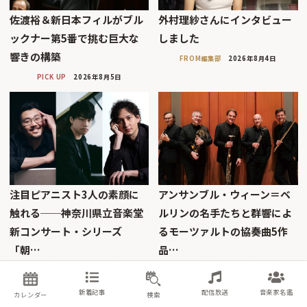
佐渡裕＆新日本フィルがブル
外村理紗さんにインタビュー
ックナー第5番で挑む巨大な
しました
響きの構築
FROM編集部
2026年8月4日
PICK UP
2026年8月5日
注目ピアニスト3人の素顔に
アンサンブル・ウィーン＝ベ
触れる──神奈川県立音楽堂
ルリンの名手たちと群響によ
新コンサート・シリーズ
るモーツァルトの協奏曲5作
「朝…
品…
PICK UP
2026年8月4日
PICK UP
2026年8月3日
新着記事
配信放送
音楽家名鑑
カレンダー
検索