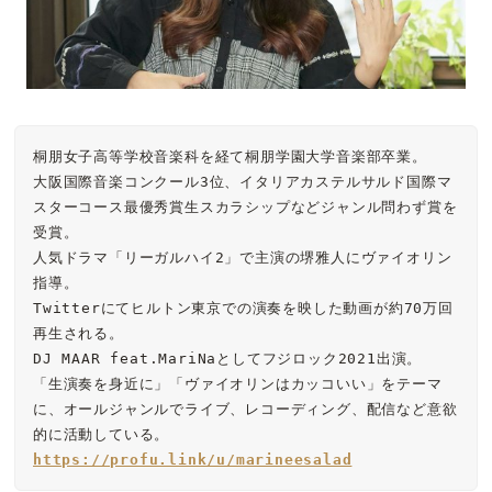
桐朋女子高等学校音楽科を経て桐朋学園大学音楽部卒業。

大阪国際音楽コンクール3位、イタリアカステルサルド国際マ
スターコース最優秀賞生スカラシップなどジャンル問わず賞を
受賞。

人気ドラマ「リーガルハイ2」で主演の堺雅人にヴァイオリン
指導。

Twitterにてヒルトン東京での演奏を映した動画が約70万回
再生される。

DJ MAAR feat.MariNaとしてフジロック2021出演。

「生演奏を身近に」「ヴァイオリンはカッコいい」をテーマ
に、オールジャンルでライブ、レコーディング、配信など意欲
https://profu.link/u/marineesalad