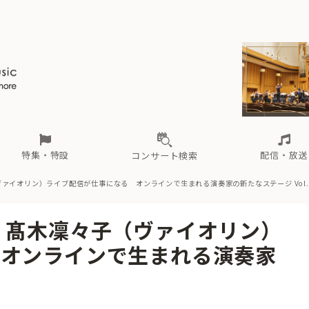
ール
（毎月更新）
東
電子版（無料・月刊）
トピックス
関西
フェスタサマーミューザKAWASAKI 2026
北海道・東北
注目公演
配布場所
インタビュー
中部
定期購読
中国・四国
CD新譜
N響＆東響 《7つ
九州・沖縄
書籍近刊
ロが推す！間違いないオーケストラコンサート
過去の特集
の先と
ブ配信スケジュール
さ
オーケストラの楽屋から
た
な
有料ライブ配信スケジュール
は
ま
や
海の向こうの音楽家
ら
わ
Aからの
載
特集・特設
配信・放送
コンサート検索
ヴァイオリン）
ライブ配信が仕事になる オンラインで生まれる演奏家の新たなステージ Vol.
ール
（毎月更新）
東
電子版（無料・月刊）
トピックス
関西
フェスタサマーミューザKAWASAKI 2026
北海道・東北
注目公演
配布場所
インタビュー
中部
定期購読
中国・四国
CD新譜
N響＆東響 《7つ
九州・沖縄
書籍近刊
 髙木凜々子（ヴァイオリン）
ロが推す！間違いないオーケストラコンサート
過去の特集
の先と
ブ配信スケジュール
さ
オーケストラの楽屋から
た
な
有料ライブ配信スケジュール
は
ま
や
海の向こうの音楽家
ら
わ
Aからの
 オンラインで生まれる演奏家
載