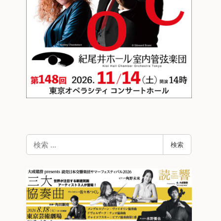
検
検索
索