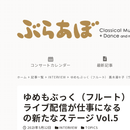
ニュース
ヤマハホ
番組一覧
東京・関
ぶらあぼ
現場のプ
古楽とそ
無料ライ
あ
か
過去の連
コンサートカレンダー
最新記事
ホーム
記事一覧
INTERVIEW
ゆめもぶっく（フルート） 髙木凜々子（
ニュース
ヤマハホ
番組一覧
東京・関
ぶらあぼ
ゆめもぶっく（フルート）
現場のプ
古楽とそ
無料ライ
あ
か
ライブ配信が仕事になる
過去の連
の新たなステージ Vol.5
投稿日
カテゴリー
カテゴリー
2023年5月12日
INTERVIEW
TOPICS