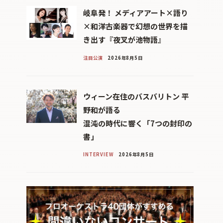
岐阜発！ メディアアート×語り
×和洋古楽器で幻想の世界を描
き出す『夜叉が池物語』
注目公演
2026年8月5日
ウィーン在住のバスバリトン 平
野和が語る
混沌の時代に響く「7つの封印の
書」
INTERVIEW
2026年8月5日