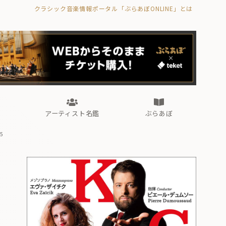
クラシック音楽情報ポータル「ぶらあぼONLINE」とは
の封印の書》
海外公演
FROM編集部
眺望
ぶらあぼブラス！
フォルテピアノ・オデッセイ
アーティスト名鑑
ぶらあぼ
5
の封印の書》
海外公演
FROM編集部
眺望
ぶらあぼブラス！
フォルテピアノ・オデッセイ