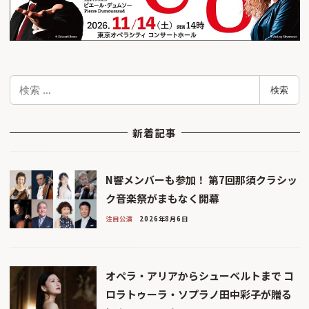
検
検索
索
新着記事
N響メンバーも参加！ 第7回那須クラシッ
ク音楽祭がまもなく開幕
注目公演
2026年8月6日
オペラ・アリアからシューベルトまで コ
ロラトゥーラ・ソプラノ田中彩子が贈る