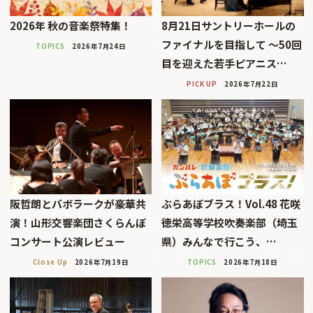
2026年 秋の音楽祭特集！
8月21日サントリーホールの
ファイナルを目指して 〜50回
TOPICS
2026年7月24日
目を迎えた若手ピアニス…
PICK UP
2026年7月22日
阪哲朗とバボラークが豪華共
ぶらあぼブラス！Vol.48 花咲
演！山形交響楽団さくらんぼ
徳栄高等学校吹奏楽部（埼玉
コンサート公演レビュー
県）みんなで行こう、…
Close Up
2026年7月19日
TOPICS
2026年7月18日