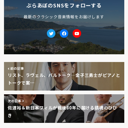
ぶらあぼのSNSをフォローする
最新のクラシック音楽情報をお届けします
Twitter
facebook
Youtube
前の記事
リスト、ラヴェル、バルトーク―金子三勇士がピアノと
トークで案…
次の記事
佐渡裕＆新日本フィルが戦後80年に届ける鎮魂のひび
き