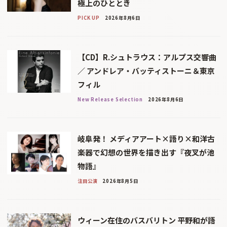
極上のひととき
PICK UP
2026年8月6日
【CD】R.シュトラウス：アルプス交響曲
／ アンドレア・バッティストーニ＆東京
フィル
New Release Selection
2026年8月6日
岐阜発！ メディアアート×語り×和洋古
楽器で幻想の世界を描き出す『夜叉が池
物語』
注目公演
2026年8月5日
ウィーン在住のバスバリトン 平野和が語