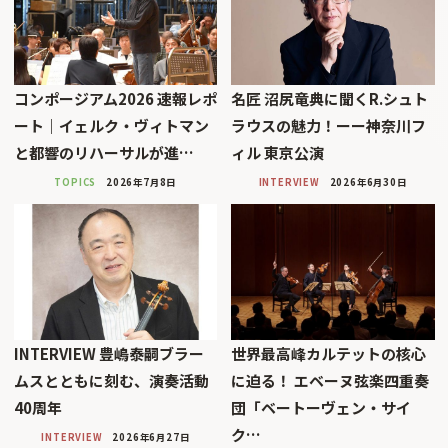
コンポージアム2026 速報レポ
名匠 沼尻竜典に聞くR.シュト
ート｜イェルク・ヴィトマン
ラウスの魅力！ーー神奈川フ
と都響のリハーサルが進…
ィル 東京公演
TOPICS
2026年7月8日
INTERVIEW
2026年6月30日
INTERVIEW 豊嶋泰嗣ブラー
世界最高峰カルテットの核心
ムスとともに刻む、演奏活動
に迫る！ エベーヌ弦楽四重奏
40周年
団「ベートーヴェン・サイ
ク…
INTERVIEW
2026年6月27日