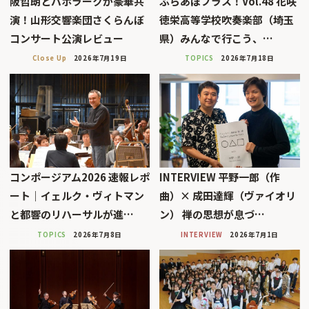
阪哲朗とバボラークが豪華共
ぶらあぼブラス！Vol.48 花咲
演！山形交響楽団さくらんぼ
徳栄高等学校吹奏楽部（埼玉
コンサート公演レビュー
県）みんなで行こう、…
Close Up
2026年7月19日
TOPICS
2026年7月18日
コンポージアム2026 速報レポ
INTERVIEW 平野一郎（作
ート｜イェルク・ヴィトマン
曲）× 成田達輝（ヴァイオリ
と都響のリハーサルが進…
ン） 禅の思想が息づ…
TOPICS
2026年7月8日
INTERVIEW
2026年7月1日