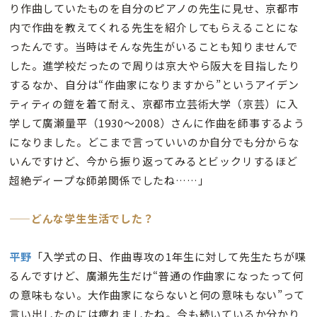
り作曲していたものを自分のピアノの先生に見せ、京都市
内で作曲を教えてくれる先生を紹介してもらえることにな
ったんです。当時はそんな先生がいることも知りませんで
した。進学校だったので周りは京大やら阪大を目指したり
するなか、自分は“作曲家になりますから”というアイデン
ティティの鎧を着て耐え、京都市立芸術大学（京芸）に入
学して廣瀬量平（1930〜2008）さんに作曲を師事するよう
になりました。どこまで言っていいのか自分でも分からな
いんですけど、今から振り返ってみるとビックリするほど
超絶ディープな師弟関係でしたね……」
——どんな学生生活でした？
平野
「入学式の日、作曲専攻の1年生に対して先生たちが喋
るんですけど、廣瀬先生だけ“普通の作曲家になったって何
の意味もない。大作曲家にならないと何の意味もない”って
言い出したのには痺れましたね。今も続いているか分かり