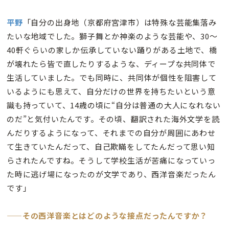
平野
「自分の出身地（京都府宮津市）は特殊な芸能集落み
たいな地域でした。獅子舞とか神楽のような芸能や、30〜
40軒ぐらいの家しか伝承していない踊りがある土地で、橋
が壊れたら皆で直したりするような、ディープな共同体で
生活していました。でも同時に、共同体が個性を阻害して
いるようにも思えて、自分だけの世界を持ちたいという意
識も持っていて、14歳の頃に“自分は普通の大人になれない
のだ”と気付いたんです。その頃、翻訳された海外文学を読
んだりするようになって、それまでの自分が周囲にあわせ
て生きていたんだって、自己欺瞞をしてたんだって思い知
らされたんですね。そうして学校生活が苦痛になっていっ
た時に逃げ場になったのが文学であり、西洋音楽だったん
です」
——その西洋音楽とはどのような接点だったんですか？