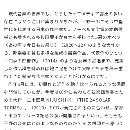
現代音楽の世界でも、どうしたってメディア露出の多い
存在にばかり注目が集まりがちだが、平野一郎こそは中堅
世代を代表する日本の作曲家だ。ノーベル文学賞の本命候
補とも噂される多和田葉子が台本を手掛けた5幕のオペラ
《あの町は今日もお祭り》（2020〜22）のような大作か
ら、邦楽器を含む多様な編成の器楽作品、代表作のひとつ
「四季の四部作」（2014）のような女声の独唱まで、充実
した作品群を眺めれば地に足をつけて実績と評価を積み重
ねてきた堅実な作曲家であることが分かるはずだ。
昨年8月には、初期作と近作を聴き比べられるような個展
を開催していたが、今度は60分にもわたる弦楽四重奏のた
めの大作「二十四氣 NIJÛSHI-KI （THE 24 SOLAR
TERMS）」（2019）のCDが発売されるのに合わせ、京都
と東京でリリース記念公演が開催されるという。そもそも
平野の音楽はどのようなものなのか？ その根源から語って