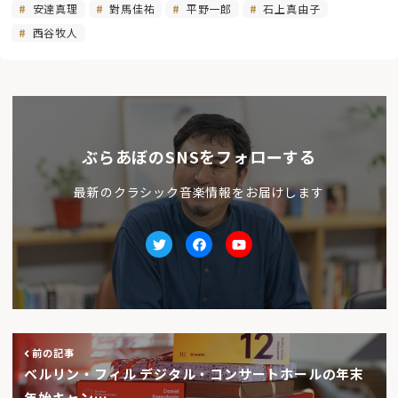
安達真理
對馬佳祐
平野一郎
石上真由子
西谷牧人
ぶらあぼのSNSをフォローする
最新のクラシック音楽情報をお届けします
Twitter
facebook
Youtube
前の記事
ベルリン・フィル デジタル・コンサートホールの年末
年始キャン…