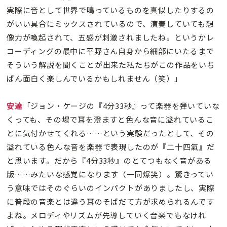
実際に音として世界で鳴っているものを真似したりするの
がいい具合にミックスされているので、演奏していても想
像力が喚起されて、五感が刺激されましたね。というかレ
コーディングの最中に平野さん自身から細部にいたるまで
そういう解説を聞くことが出来た私たちがこの作品をいち
ばん面白く楽しんでいるかもしれません（笑）」
安達
「ジョン・ケージの『4分33秒』って楽器を弾いていな
くっても、その場で耳を澄ますと色んな音に溢れているこ
とに気付かせてくれる……という実験だったとして、その
溢れている色んな音を楽器で表現したのが『二十四氣』だ
と思います。だから『4分33秒』のとてつもなく音がある
版……みたいな感覚になります（一同爆笑）。驚きってい
う意味ではそのぐらいのインパクトがありましたし、実際
に普段の音楽とは違う耳のそばだて方が求められるんです
よね。メロディやリズムが先導していく音楽でもなけれ