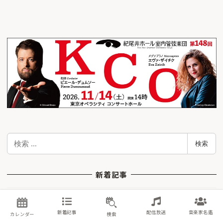
検
検索
索
新着記事
N響メンバーも参加！ 第7回那須クラシッ
新着記事
配信放送
音楽家名鑑
カレンダー
検索
ク音楽祭がまもなく開幕