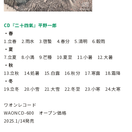
CD『二十四氣』平野一郎
・春
1.立春 2.雨水 3.啓蟄 4.春分 5.清明 6.穀雨
・夏
7.立夏 8.小満 9.芒種 10.夏至 11.小暑 12.大暑
・秋
13.立秋 14.処暑 15.白露 16.秋分 17.寒露 18.霜降
・冬
19.立冬 20.小雪 21.大雪 22.冬至 23.小寒 24.大寒
ワオンレコード
WAONCD-600 オープン価格
2025.1/14発売