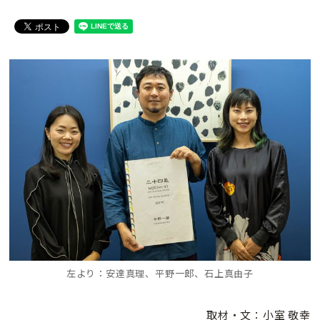
左より：安達真理、平野一郎、石上真由子
取材・文：小室 敬幸