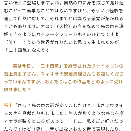
言い伝えに登場しますよね。自然の中に身を投じて溶け込
むことって簡単なことではないですけど、そういう経験を
通して自然に対して、それまでとは異なる感覚が拓かれる
こともあります。オロチ（大蛇）の血をなめて鳥の声を理
解できるようになるジークフリートもそのひとつですよ
（笑）。そういう世界が作りたいと思って生まれたのが
『二十四氣』なんです」
——実は今日、「二十四氣」を録音されたヴァイオリンの
石上真由子さん、ヴィオラの安達真理さんもお越しくださ
っているんですが、おふたりはこの作品をどのように受け
取りました？
石上
「さっき鳥の声の話がありましたけど、まさにウグイ
スの声を真似たりもしました。旅人が歩くような感じをヴ
ィオラが弾くところがあって
——そこ、私すごい好きだっ
たんですけど（笑）、音が出ないものを音で表現したり、