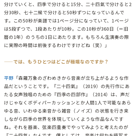
分けていくと、四季で分けると15分、二十四氣で分けると2
分30秒、七十二候で分けると50秒ずつになっているんで
す。この50秒が楽譜では1ページ分になっていて、1ページ
は5段ずつで、1段あたりが10秒。この10秒が360日（＝旧
暦の1年）のうちの1日にあたります。もちろん生演奏の際
に実際の時間は前後するわけですけどね（笑）」
——では、もうひとつはどこが極端なのですか？
平野
「森羅万象のざわめきから音楽が立ち上がるような作
品だということです。『二十四氣』（2019）の先行作にあ
たる女声独唱のための『四季の四部作』（2014）は、声だ
けじゃなくボディパーカッションとか人間1人で可能なあら
ゆる音、いわゆる楽音から雑音（ノイズ）の状態を行き来
しながら四季の世界を体現していくような作品なんです
ね。それを器楽、弦楽四重奏でやってみようと考えたのが
『二十四氣』なんです。僕としては、音楽は何かを描写す