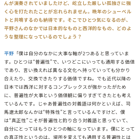
んが演奏されていましたけど、屹立した厳しい孤独さに強
く心を打たれたことが忘れられません。晩年のシューベル
トと共鳴するのも納得です。そこでひとつ気になるのが、
平野さんのなかでは日本的なものと西洋的なもの、どのよ
うな整理になっているのでしょう？
平野
「僕は自分のなかに大事な軸が2つあると思っていま
す。ひとつは“普遍性”で、いつどこにいっても通用する価値
であり、言い換えれば異なる文化へ持っていっても分かり
合えたり、交換できたりする価値ですね。でも近代以降の
日本では西洋に対するコンプレックスが強かったがため
に、普遍性が大事という価値観に偏りすぎてきたとも考え
ているんです。じゃあ普遍性の対義語は何かといえば、司
馬遼太郎なんかは“特殊性”と言っているんですけど、僕
は“真正性”こそが普遍性と釣り合う対義語と思っていて、
自分にとってはもうひとつの軸になっています。僕にとって
の真正性というのは、場所を変えても通用する普遍性とは