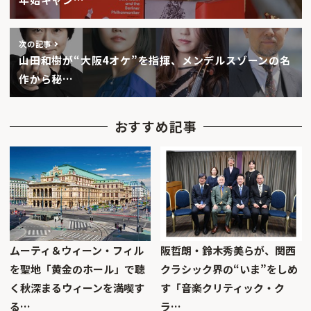
次の記事
山田和樹が“大阪4オケ”を指揮、メンデルスゾーンの名
作から秘…
おすすめ記事
ムーティ＆ウィーン・フィル
阪哲朗・鈴木秀美らが、関西
を聖地「黄金のホール」で聴
クラシック界の“いま”をしめ
く秋深まるウィーンを満喫す
す「音楽クリティック・ク
る…
ラ…