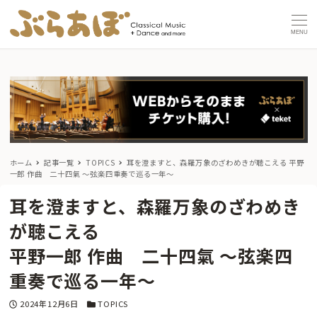
MENU
ホーム
記事一覧
TOPICS
耳を澄ますと、森羅万象のざわめきが聴こえる
平野
一郎 作曲 二十四氣 〜弦楽四重奏で巡る一年〜
耳を澄ますと、森羅万象のざわめき
が聴こえる
平野一郎 作曲 二十四氣 〜弦楽四
重奏で巡る一年〜
投稿日
カテゴリー
2024年12月6日
TOPICS