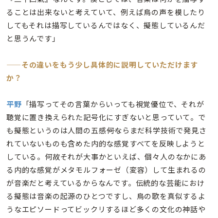
ることは出来ないと考えていて、例えば鳥の声を模したり
してもそれは描写しているんではなく、擬態しているんだ
と思うんです」
——その違いをもう少し具体的に説明していただけます
か？
平野
「描写ってその言葉からいっても視覚優位で、それが
聴覚に置き換えられた記号化にすぎないと思っていて。で
も擬態というのは人間の五感――何ならまだ科学技術で発見さ
れていないものも含めた内的な感覚すべてを反映しようと
している。何故それが大事かといえば、個々人のなかにあ
る内的な感覚がメタモルフォーゼ（変容）して生まれるの
が音楽だと考えているからなんです。伝統的な芸能におけ
る擬態は音楽の起源のひとつですし、鳥の歌を真似するよ
うなエピソードってビックリするほど多くの文化の神話や