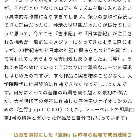
が、それだといきなりメロディやリズムを取り入れるとい
う具体的な作業になりすぎてしまい、祭りの意味や存続し
てきた理由だったり、神話の世界観だったりが抜けてしま
うと思って。今でこそ『古事記』や『日本書紀』が注目さ
れる機会が一般的にもメジャーになってきたように感じま
すが、20世紀末だと日本の神話に興味をもつと“右翼”だっ
て言われてしまうような雰囲気もありましたよ（笑）。そ
れでも調べ続けていって自分なりの土着的なルーツを探求
しはじめたのですが、すぐ作品に実を結ぶことがなく、大
学院時代には最終的に作曲できなくなってしまったんで
す。自分にとっての苦難の時期を乗り越えた最初の作品
が、大学院修了の翌年に作曲した無伴奏ヴァイオリンのた
めの『空野』op.1（2001）でした。シューベルトの即興曲
第1番の精神と繋がった作品だと自分では思っています」
——仏教を題材にした「空野」は昨年の個展で成田達輝さ