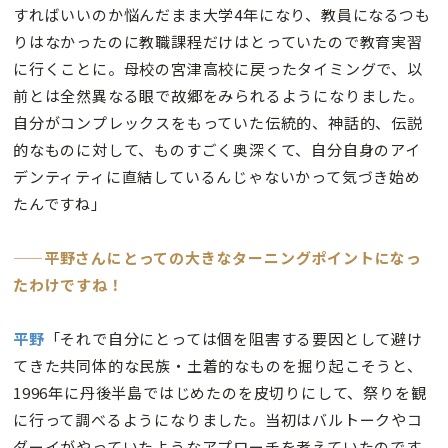
すればいいのか悩んだまま大学4年になり、教員になるつも
りはなかったのに教職課程だけはとっていたので教育実習
に行くことに。母校の宮津高校に戻ったタイミングで、以
前とは全然異なる眼で故郷をみられるようになりました。
自分がコンプレックスをもっていた伝統的、神話的、伝説
的なものに対して、ものすごく奥深くて、自分自身のアイ
デンティティに直結しているんじゃないかって気づき始め
たんですね」
——平野さんにとっての大きなターニングポイントになっ
たわけですね！
平野
「それで自分にとっては個を阻害する要因として避け
てきた共同体的な民族・土着的なものを掘り起こそうと、
1996年に丹後半島ではじめたのを皮切りにして、祭りを観
に行って調べるようになりました。当初はバルトークやコ
ダーイがやっていたようなアプローチを考えていたのです