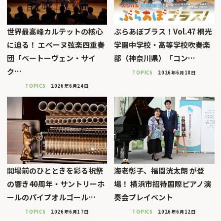
世界最高峰カルテットの核心
ぶらあぼブラス！Vol.47 桐光
に迫る！ エベーヌ弦楽四重奏
学園中学校・高等学校吹奏楽
団「ベートーヴェン・サイ
部（神奈川県）「コン…
ク…
TOPICS
2026年6月18日
TOPICS
2026年6月24日
開場前のひとときを彩る祝祭
海老彰子、福間洸太朗 が登
の響き――40周年・サントリーホ
場！ 横浜市招待国際ピアノ演
ールのパイプオルゴール…
奏会プレイベント
TOPICS
2026年6月17日
TOPICS
2026年6月12日