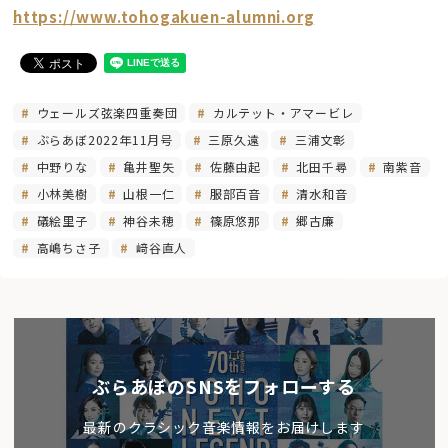
https://www.tohogakuen-alumni.org
ウェールズ弦楽四重奏団
カルテット・アマービレ
ぶらあぼ2022年11月号
三原久遠
三浦文彰
中野りな
亀井聖矢
佐藤由起
北田千尋
南紫音
小林美樹
山根一仁
服部百音
清水和音
礒絵里子
神谷未穂
篠原悠那
郷古廉
高嶋ちさ子
﨑谷直人
ぶらあぼのSNSをフォローする
最新のクラシック音楽情報をお届けします