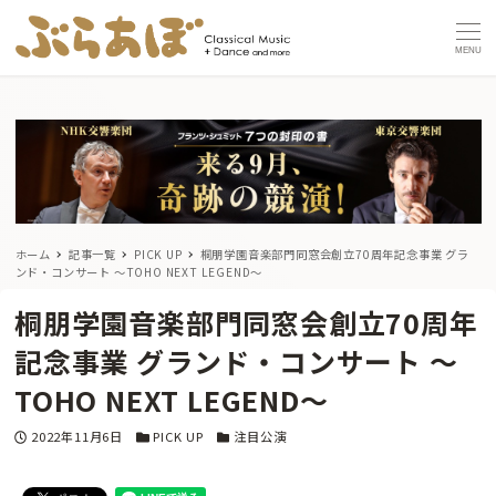
MENU
ホーム
記事一覧
PICK UP
桐朋学園音楽部門同窓会創立70周年記念事業 グラ
ンド・コンサート ～TOHO NEXT LEGEND～
桐朋学園音楽部門同窓会創立70周年
記念事業 グランド・コンサート ～
TOHO NEXT LEGEND～
投稿日
カテゴリー
カテゴリー
2022年11月6日
PICK UP
注目公演