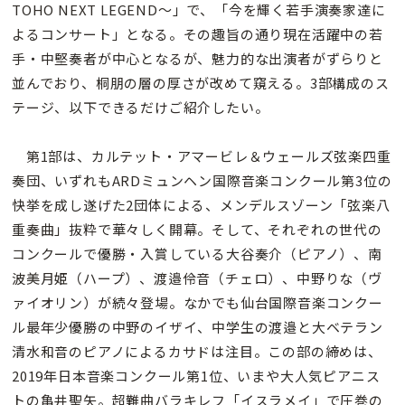
TOHO NEXT LEGEND〜」で、「今を輝く若手演奏家達に
よるコンサート」となる。その趣旨の通り現在活躍中の若
手・中堅奏者が中心となるが、魅力的な出演者がずらりと
並んでおり、桐朋の層の厚さが改めて窺える。3部構成のス
テージ、以下できるだけご紹介したい。
第1部は、カルテット・アマービレ＆ウェールズ弦楽四重
奏団、いずれもARDミュンヘン国際音楽コンクール第3位の
快挙を成し遂げた2団体による、メンデルスゾーン「弦楽八
重奏曲」抜粋で華々しく開幕。そして、それぞれの世代の
コンクールで優勝・入賞している大谷奏介（ピアノ）、南
波美月姫（ハープ）、渡邉伶音（チェロ）、中野りな（ヴ
ァイオリン）が続々登場。なかでも仙台国際音楽コンクー
ル最年少優勝の中野のイザイ、中学生の渡邉と大ベテラン
清水和音のピアノによるカサドは注目。この部の締めは、
2019年日本音楽コンクール第1位、いまや大人気ピアニス
トの亀井聖矢。超難曲バラキレフ「イスラメイ」で圧巻の