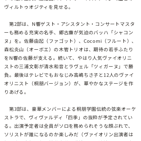
ヴィルトゥオジティを見せる。
第2部は、N響ゲスト・アシスタント・コンサートマスタ
ーも務める充実の名手、郷古廉が気迫のバッハ「シャコン
ヌ」を。佐藤由起（ファゴット）、Cocomi（フルート）、
森松炎山（オーボエ）の木管トリオは、期待の若手ふたり
をN響の佐藤が支える。続いて、やはり人気ヴァイオリニ
ストの三浦文彰が清水和音とラヴェル「ツィガーヌ」で勝
負。最後はテレビでもおなじみ高嶋ちさ子と12人のヴァイ
オリニスト（桐朋バージョン）が、華やかなステージを作
りあげる。
第3部は、豪華メンバーによる桐朋学園伝統の弦楽オーケ
ストラで、ヴィヴァルディ「四季」の抜粋が予定されてい
る。出演予定者は全員がソロを務められそうな顔ぶれで、
ソリストが誰になるのか楽しみだ（ヴァイオリン出演者は