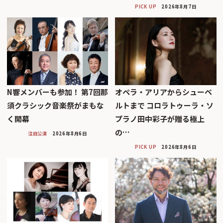
PICK UP
2026年8月7日
N響メンバーも参加！ 第7回那
オペラ・アリアからシューベ
須クラシック音楽祭がまもな
ルトまで コロラトゥーラ・ソ
く開幕
プラノ田中彩子が贈る極上
の…
注目公演
2026年8月6日
PICK UP
2026年8月6日