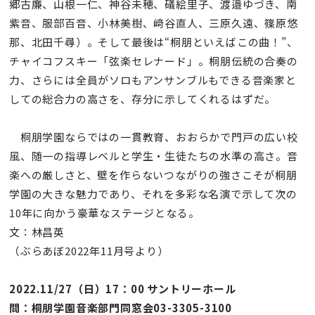
郷古廉、山根一仁、神谷未穂、礒絵里子、渡邉ゆづき、南
紫音、服部百音、小林美樹、﨑谷直人、三原久遠、篠原悠
那、北田千尋）。そして最後は“桐朋といえばこの曲！”、
チャイコフスキー「弦楽セレナード」。桐朋伝統の合奏の
力、さらには全員がソロもアンサンブルもできる音楽家と
しての総合力の高さを、存分に示してくれるはずだ。
桐朋学園ならではの一貫教育、おおらかで門戸の広い校
風、随一の指導レベルと学生・生徒たちの水準の高さ。音
楽への厳しさと、壁を作らないつながりの強さこそが桐朋
学園の大きな魅力であり、それを多彩な名演で示して次の
10年に向かう豪華なステージとなる。
文：林昌英
（ぶらあぼ2022年11月号より）
2022.11/27（日）17：00 サントリーホール
問：桐朋学園音楽部門同窓会03-3305-3100