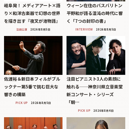
岐阜発！ メディアアート×語
ウィーン在住のバスバリトン
り×和洋古楽器で幻想の世界
平野和が語る混沌の時代に響
を描き出す『夜叉が池物語』
く「7つの封印の書」
注目公演
2026年8月5日
INTERVIEW
2026年8月5日
佐渡裕＆新日本フィルがブル
注目ピアニスト3人の素顔に
ックナー第5番で挑む巨大な
触れる──神奈川県立音楽堂
響きの構築
新コンサート・シリーズ
「朝…
PICK UP
2026年8月5日
PICK UP
2026年8月4日