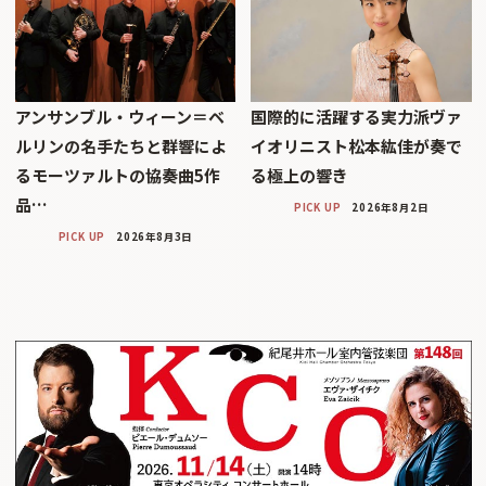
アンサンブル・ウィーン＝ベ
国際的に活躍する実力派ヴァ
ルリンの名手たちと群響によ
イオリニスト松本紘佳が奏で
るモーツァルトの協奏曲5作
る極上の響き
品…
PICK UP
2026年8月2日
PICK UP
2026年8月3日