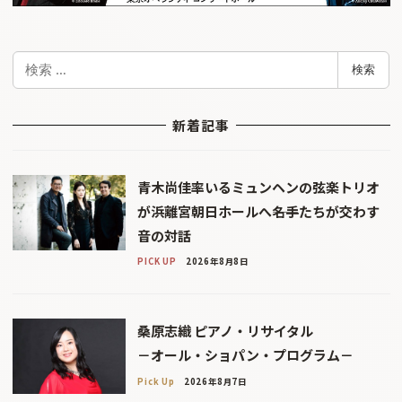
検
検索
索
新着記事
青木尚佳率いるミュンヘンの弦楽トリオ
が浜離宮朝日ホールへ――名手たちが交わす
音の対話
PICK UP
2026年8月8日
桑原志織 ピアノ・リサイタル
－オール・ショパン・プログラム－
Pick Up
2026年8月7日