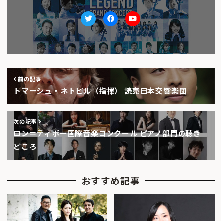
Twitter
facebook
Youtube
前の記事
トマーシュ・ネトピル（指揮） 読売日本交響楽団
次の記事
ロン＝ティボー国際音楽コンクール ピアノ部門の聴き
どころ
おすすめ記事