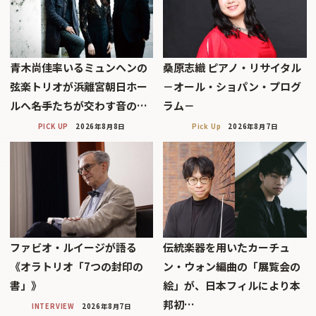
青木尚佳率いるミュンヘンの
桑原志織 ピアノ・リサイタル
弦楽トリオが浜離宮朝日ホー
－オール・ショパン・プログ
ルへ――名手たちが交わす音の…
ラム－
PICK UP
2026年8月8日
Pick Up
2026年8月7日
ファビオ・ルイージが語る
伝統楽器を用いたカーチュ
《オラトリオ「7つの封印の
ン・ウォン編曲の「展覧会の
書」》
絵」が、日本フィルにより本
邦初…
INTERVIEW
2026年8月7日