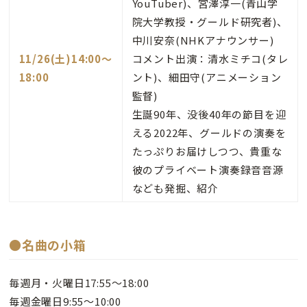
YouTuber)、宮澤淳一(青山学
院大学教授・グールド研究者)、
中川安奈(NHKアナウンサー)
11/26(土)14:00〜
コメント出演：清水ミチコ(タレ
18:00
ント)、細田守(アニメーション
監督)
生誕90年、没後40年の節目を迎
える2022年、グールドの演奏を
たっぷりお届けしつつ、貴重な
彼のプライベート演奏録音音源
なども発掘、紹介
●名曲の小箱
毎週月・火曜日17:55～18:00
毎週金曜日9:55～10:00