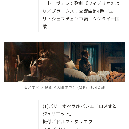
ートーヴェン：歌劇《フィデリオ》よ
り／ブラームス：交響曲第4番／ユー
リ・シェフチェンコ編：ウクライナ国
歌
モノオペラ 歌劇《人間の声》 (C)PaintedDoll
(1)パリ・オペラ座バレエ「ロメオと
ジュリエット」
振付／ドルフ・ヌレエフ