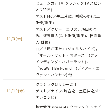
ミュージカルTV(クラシックTV スピン
オフ特番)
ゲストMC／井上芳雄、咲妃みゆ(以上
俳優/歌手)
ゲスト／ケリー・エリス、濱田めぐ
み、海宝直人(以上俳優/歌手)、柿澤勇
11/3(木)
人(俳優)
曲／「時が来た」(ジキル＆ハイド)，
「オール・ザット・マターズ」(ファ
インディング・ネバーランド)，
「YouWill Be Found」(ディアー・エ
ヴァン・ハンセン) 他
クラシックはリレーだ！
11/10(木)
ゲスト／ナイツ(塙宣之・土屋伸之/お
笑いコンビ)
鈴木愛理 presents クラシックTVナビ