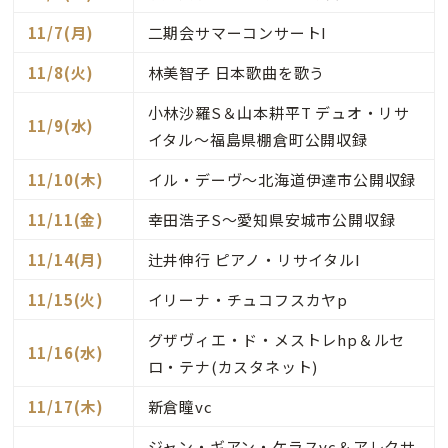
11/7(月)
二期会サマーコンサートI
11/8(火)
林美智子 日本歌曲を歌う
小林沙羅S＆山本耕平T デュオ・リサ
11/9(水)
イタル～福島県棚倉町公開収録
11/10(木)
イル・デーヴ～北海道伊達市公開収録
11/11(金)
幸田浩子S～愛知県安城市公開収録
11/14(月)
辻井伸行 ピアノ・リサイタルI
11/15(火)
イリーナ・チュコフスカヤp
グザヴィエ・ド・メストレhp＆ルセ
11/16(水)
ロ・テナ(カスタネット)
11/17(木)
新倉瞳vc
ジャン・ギアン・ケラスvc＆アレクサ