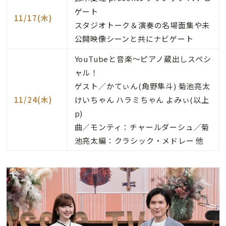
ゲート
11/17(木)
スタジオトーク＆演奏の名場面集や未
公開映像シーンと共にナビゲート
YouTubeと音楽～ピアノ蔵出しスペシ
ャル！
ゲスト／かてぃん(角野隼斗) 菊池亮太
11/24(木)
けいちゃん ハラミちゃん よみぃ(以上
p)
曲／モンティ：チャールダーシュ／菊
池亮太編：クラシック・メドレー 他