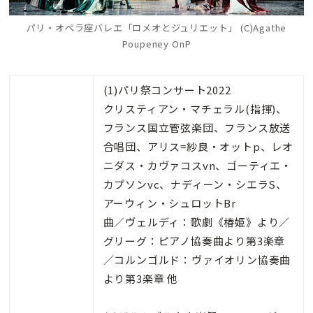
パリ・オペラ座バレエ「ロメオとジュリエット」 (C)Agathe
Poupeney OnP
(1)パリ祭コンサート2022
クリスティアン・マチェラル(指揮)、
フランス国立管弦楽団、フランス放送
合唱団、アリス=紗良・オットp、レオ
ニダス・カヴァコスvn、ゴーティエ・
カプソンvc、ナディーン・シエラS、
アーウィン・シュロットBr
曲／ヴェルディ：歌劇《椿姫》より／
グリーグ：ピアノ協奏曲より第3楽章
／コルンゴルド：ヴァイオリン協奏曲
より第3楽章 他