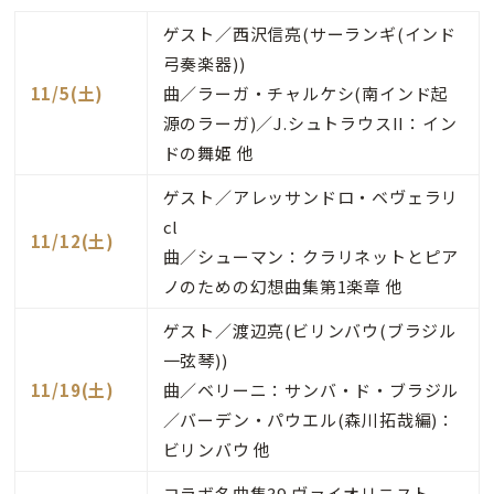
ゲスト／西沢信亮(サーランギ(インド
弓奏楽器))
11/5(土)
曲／ラーガ・チャルケシ(南インド起
源のラーガ)／J.シュトラウスII：イン
ドの舞姫 他
ゲスト／アレッサンドロ・ベヴェラリ
cl
11/12(土)
曲／
シューマン：クラリネットとピア
ノのための幻想曲集第1楽章 他
ゲスト／渡辺亮(ビリンバウ(ブラジル
一弦琴))
11/19(土)
曲／ベリーニ：サンバ・ド・ブラジル
／バーデン・パウエル(森川拓哉編)：
ビリンバウ 他
コラボ名曲集39 ヴァイオリニスト