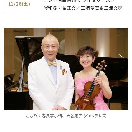
11/26(土)
澤和樹／堀正文／三浦章宏＆三浦文彰
左より：春風亭小朝、大谷康子 (c)BSテレ東