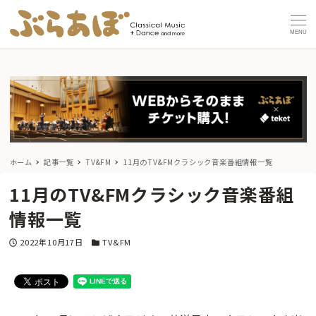
MENU
ホーム
記事一覧
TV&FM
11月のTV&FMクラシック音楽番組情報一覧
11月のTV&FMクラシック音楽番組
情報一覧
投稿日
カテゴリー
2022年10月17日
TV&FM