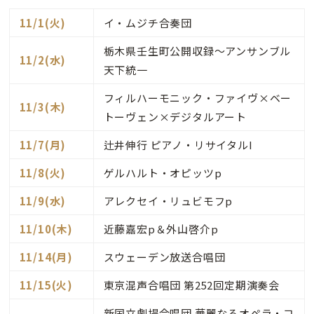
11/1(火)
イ・ムジチ合奏団
栃木県壬生町公開収録～アンサンブル
11/2(水)
天下統一
フィルハーモニック・ファイヴ×ベー
11/3(木)
トーヴェン×デジタルアート
11/7(月)
辻井伸行 ピアノ・リサイタルI
11/8(火)
ゲルハルト・オピッツp
11/9(水)
アレクセイ・リュビモフp
11/10(木)
近藤嘉宏p＆外山啓介p
11/14(月)
スウェーデン放送合唱団
11/15(火)
東京混声合唱団 第252回定期演奏会
新国立劇場合唱団 華麗なるオペラ・コ