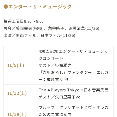
●エンター・ザ・ミュージック
毎週土曜日8:30～9:00
司会／藤岡幸夫(指揮)、角谷暁子、須黒清華(11/26)
出演／関西フィル、日本フィル(11/26)
400回記念 エンター・ザ・ミュージッ
クコンサート
11/5(土)
ゲスト／掛布雅之
「六甲おろし」ファンタジー／エルガ
ー：威風堂々 他
The 4 Players Tokyo×日本音楽集団
11/12(土)
ゲスト／矢口里菜子vc
ブルッフ：クラリネットとヴィオラの
11/19(土)
ための二重協奏曲