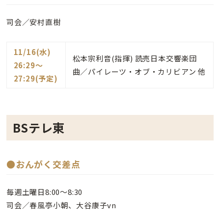
司会／安村直樹
11/16(水)
松本宗利音(指揮) 読売日本交響楽団
26:29〜
曲／パイレーツ・オブ・カリビアン 他
27:29(予定)
BSテレ東
●おんがく交差点
毎週土曜日8:00～8:30
司会／春風亭小朝、大谷康子vn