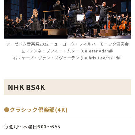
ウーゼドム音楽祭2022 ニューヨーク・フィルハーモニック演奏会
左：アンネ・ゾフィー・ムター (C)Peter Adamik
右：ヤープ・ヴァン・ズヴェーデン (C)Chris Lee/NY Phil
NHK BS4K
●クラシック倶楽部(4K)
毎週月～木曜日6:00～6:55