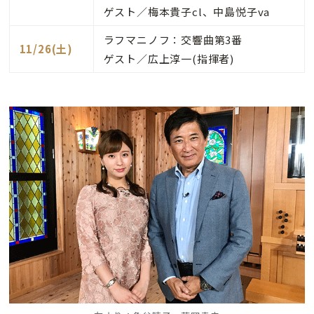
ゲスト／梅本貴子cl、中島悦子va
ラフマニノフ：交響曲第3番
11/26(土)
ゲスト／広上淳一(指揮者)