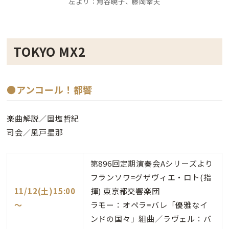
左より：角谷暁子、藤岡幸夫
TOKYO MX2
●アンコール！都響
楽曲解説／国塩哲紀
司会／風戸星那
第896回定期演奏会Aシリーズより
フランソワ=グザヴィエ・ロト(指
11/12(土)15:00
揮) 東京都交響楽団
～
ラモー：オペラ=バレ「優雅なイ
ンドの国々」組曲／ラヴェル：バ