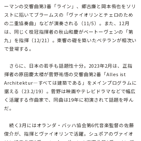
ーマンの交響曲第3番「ライン」、郷古廉と岡本侑也をソリ
ストに招いてブラームスの「ヴァイオリンとチェロのため
の二重協奏曲」などが演奏される（11/5）。また、12月
は、同じく桂冠指揮者の秋山和慶がベートーヴェンの「第
九」を指揮（12/21）。東響の礎を築いたベテランが相次い
で登場する。
さらに、日本の若手も話題性十分。2023年2月は、正指
揮者の原田慶太楼が菅野祐悟の交響曲第2番「Alles ist
Architektur—すべては建築である」をメインプログラムに
据える（23.2/19）。菅野は映画やテレビドラマなどで幅広
く活躍する作曲家で、同曲は19年に初演されて話題を呼ん
だ。
続く3月にはオランダ・バッハ協会第6代音楽監督の佐藤
俊介が、指揮とヴァイオリンで活躍。シュポアのヴァイオ