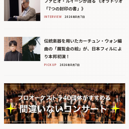
ファビオ・ルイージが語る 《オラトリオ
「7つの封印の書」》
INTERVIEW
2026年8月7日
伝統楽器を用いたカーチュン・ウォン編
曲の「展覧会の絵」が、日本フィルによ
り本邦初演！
PICK UP
2026年8月7日