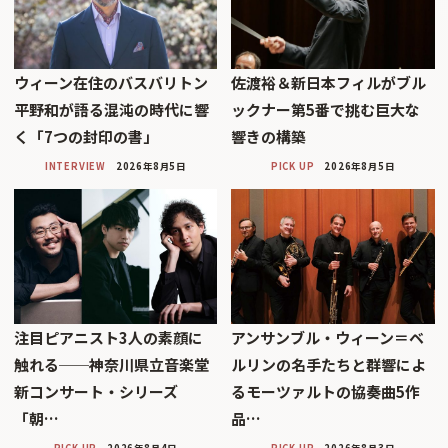
ウィーン在住のバスバリトン
佐渡裕＆新日本フィルがブル
平野和が語る混沌の時代に響
ックナー第5番で挑む巨大な
く「7つの封印の書」
響きの構築
INTERVIEW
2026年8月5日
PICK UP
2026年8月5日
注目ピアニスト3人の素顔に
アンサンブル・ウィーン＝ベ
触れる──神奈川県立音楽堂
ルリンの名手たちと群響によ
新コンサート・シリーズ
るモーツァルトの協奏曲5作
「朝…
品…