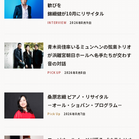
歓びを
錦織健が10月にリサイタル
INTERVIEW
2026年8月9日
青木尚佳率いるミュンヘンの弦楽トリオ
が浜離宮朝日ホールへ――名手たちが交わす
音の対話
PICK UP
2026年8月8日
桑原志織 ピアノ・リサイタル
－オール・ショパン・プログラム－
Pick Up
2026年8月7日