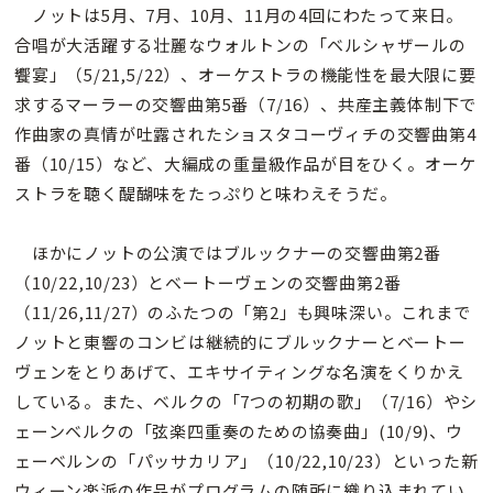
ノットは5月、7月、10月、11月の4回にわたって来日。
合唱が大活躍する壮麗なウォルトンの「ベルシャザールの
饗宴」（5/21,5/22）、オーケストラの機能性を最大限に要
求するマーラーの交響曲第5番（7/16）、共産主義体制下で
作曲家の真情が吐露されたショスタコーヴィチの交響曲第4
番（10/15）など、大編成の重量級作品が目をひく。オーケ
ストラを聴く醍醐味をたっぷりと味わえそうだ。
ほかにノットの公演ではブルックナーの交響曲第2番
（10/22,10/23）とベートーヴェンの交響曲第2番
（11/26,11/27）のふたつの「第2」も興味深い。これまで
ノットと東響のコンビは継続的にブルックナーとベートー
ヴェンをとりあげて、エキサイティングな名演をくりかえ
している。また、ベルクの「7つの初期の歌」（7/16）やシ
ェーンベルクの「弦楽四重奏のための協奏曲」(10/9)、ウ
ェーベルンの「パッサカリア」（10/22,10/23）といった新
ウィーン楽派の作品がプログラムの随所に織り込まれてい