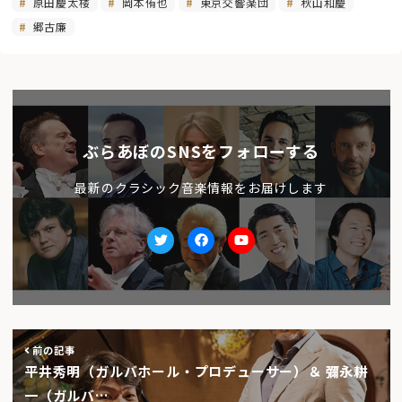
原田慶太楼
岡本侑也
東京交響楽団
秋山和慶
郷古廉
ぶらあぼのSNSをフォローする
最新のクラシック音楽情報をお届けします
Twitter
facebook
Youtube
前の記事
平井秀明（ガルバホール・プロデューサー）＆ 彌永耕
一（ガルバ…