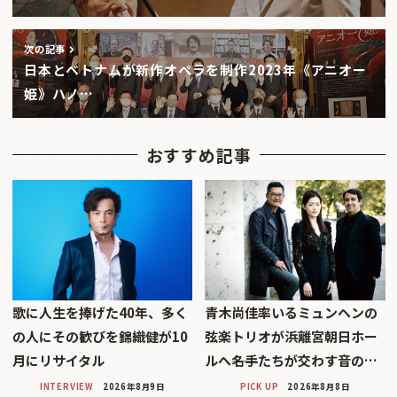
次の記事
日本とベトナムが新作オペラを制作2023年《アニオー
姫》ハノ…
おすすめ記事
歌に人生を捧げた40年、多く
青木尚佳率いるミュンヘンの
の人にその歓びを錦織健が10
弦楽トリオが浜離宮朝日ホー
月にリサイタル
ルへ――名手たちが交わす音の…
INTERVIEW
2026年8月9日
PICK UP
2026年8月8日