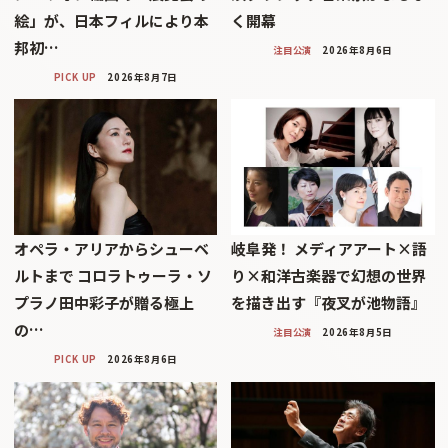
絵」が、日本フィルにより本
く開幕
邦初…
注目公演
2026年8月6日
PICK UP
2026年8月7日
オペラ・アリアからシューベ
岐阜発！ メディアアート×語
ルトまで コロラトゥーラ・ソ
り×和洋古楽器で幻想の世界
プラノ田中彩子が贈る極上
を描き出す『夜叉が池物語』
の…
注目公演
2026年8月5日
PICK UP
2026年8月6日