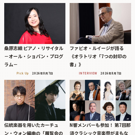
桑原志織 ピアノ・リサイタル
ファビオ・ルイージが語る
－オール・ショパン・プログ
《オラトリオ「7つの封印の
ラム－
書」》
Pick Up
2026年8月7日
INTERVIEW
2026年8月7日
伝統楽器を用いたカーチュ
N響メンバーも参加！ 第7回那
ン・ウォン編曲の「展覧会の
須クラシック音楽祭がまもな