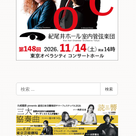
検
検索
索