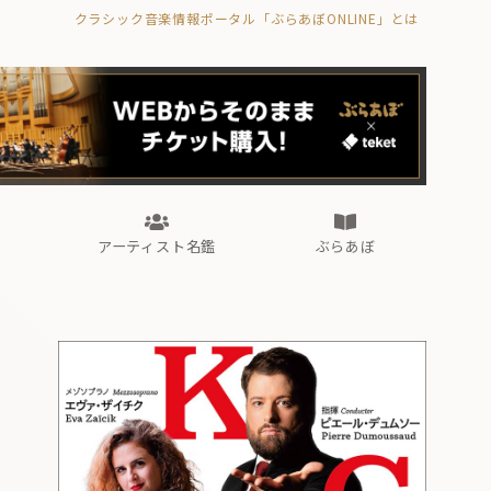
クラシック音楽情報ポータル「ぶらあぼONLINE」とは
の封印の書》
海外公演
FROM編集部
眺望
ぶらあぼブラス！
フォルテピアノ・オデッセイ
アーティスト名鑑
ぶらあぼ
の封印の書》
海外公演
FROM編集部
眺望
ぶらあぼブラス！
フォルテピアノ・オデッセイ