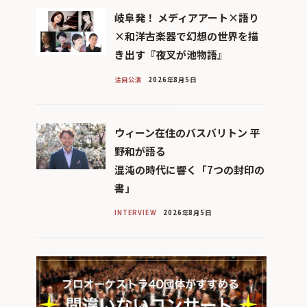
岐阜発！ メディアアート×語り
×和洋古楽器で幻想の世界を描
き出す『夜叉が池物語』
注目公演
2026年8月5日
ウィーン在住のバスバリトン 平
野和が語る
混沌の時代に響く「7つの封印の
書」
INTERVIEW
2026年8月5日