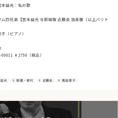
宮本益光：私の歌
サム四兄弟【宮本益光 与那城敬 近藤圭 加耒徹（以上バリト
】
恵子（ピアノ）
舎
-00011 ￥2750（税込）
益光
新譜・新刊
近藤圭
髙田恵子