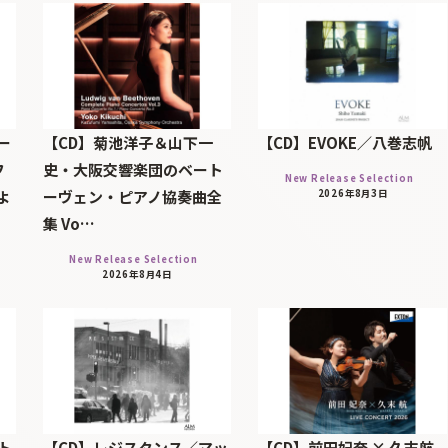
ー
【CD】菊池洋子＆山下一
【CD】EVOKE／八巻志帆
フ
史・大阪交響楽団のベート
New Release Selection
よ
ーヴェン・ピアノ協奏曲全
2026年8月3日
集 Vo…
New Release Selection
2026年8月4日
ト
【CD】レジスタンス／マッ
【CD】前田妃奈 × 久末航