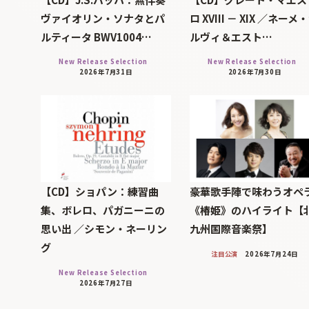
ヴァイオリン・ソナタとパ
ロ XVIII － XIX ／ネーメ
ルティータ BWV1004…
ルヴィ＆エスト…
New Release Selection
New Release Selection
2026年7月31日
2026年7月30日
【CD】ショパン：練習曲
豪華歌手陣で味わうオペ
集、ボレロ、パガニーニの
《椿姫》のハイライト【
思い出 ／シモン・ネーリン
九州国際音楽祭】
グ
注目公演
2026年7月24日
New Release Selection
2026年7月27日