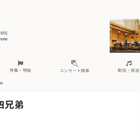
ール
（毎月更新）
東
電子版（無料・月刊）
トピックス
関西
フェスタサマーミューザKAWASAKI 2026
北海道・東北
注目公演
配布場所
インタビュー
中部
定期購読
中国・四国
CD新譜
N響＆東響 《7つ
九州・沖縄
書籍近刊
ロが推す！間違いないオーケストラコンサート
過去の特集
の先と
ブ配信スケジュール
さ
オーケストラの楽屋から
た
な
有料ライブ配信スケジュール
は
ま
や
海の向こうの音楽家
ら
わ
Aからの
載
特集・特設
配信・放送
コンサート検索
兄弟
ール
（毎月更新）
東
電子版（無料・月刊）
トピックス
関西
フェスタサマーミューザKAWASAKI 2026
北海道・東北
注目公演
配布場所
インタビュー
中部
定期購読
中国・四国
CD新譜
N響＆東響 《7つ
九州・沖縄
書籍近刊
四兄弟
ロが推す！間違いないオーケストラコンサート
過去の特集
の先と
ブ配信スケジュール
さ
オーケストラの楽屋から
た
な
有料ライブ配信スケジュール
は
ま
や
海の向こうの音楽家
ら
わ
Aからの
載