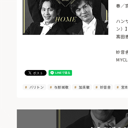
春／
ハン
ン）
髙田
妙音
MYCL
バリトン
与那城敬
加耒徹
妙音舎
宮本