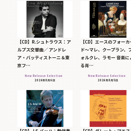
【CD】R.シュトラウス：ア
【CD】エースのフォーカ
ルプス交響曲／ アンドレ
ド～マレ、クープラン、
ア・バッティストーニ＆東
ォルクレ、ラモー 音楽に
京フ…
る肖…
New Release Selection
New Release Selection
2026年8月6日
2026年8月5日
【CD】J.S.バッハ：無伴奏
【CD】グレート・マエス