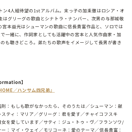
ン4人組待望の1stアルバム。末っ子の加耒徹はロシア・オ
圭はグリーグの歌曲とシナトラ・ナンバー、次男の与那城敬
の宮本益光はシューマンの歌曲に信長貴富作品と、ソロでは
人で一緒に、作詞家としても活躍中の宮本と人気作曲家・加
るのも聴きどころ。弟たちの歌声をイメージして長男が書き
ormation】
『HOME／ハンサム四兄弟』
昌則：もしも歌がなかったら、そのうたは／シューマン：献
トスティ：マリア／グリーグ：君を愛す／チャイコフスキ
貴女を愛しています／サティ：ジュ・トゥ・ヴ／フランソワ/
ォー：マイ・ウェイ／モリコーネ：愛のテーマ／信長貴富：