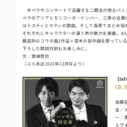
オペラやコンサートで活躍する二期会が誇るバリト
ペラのアリアとモリコーネ・ナンバー、三男の近藤
はトスティとサティの歌曲、そして長男でまとめ役
それぞれにキャラクターの違う声の魅力を披露。4
藤昌則のコラボ曲2作品＋宮本の自作曲を歌ってい
下ろした歌詞対訳もお楽しみに。
文：東端哲也
（ぶらあぼ2021年12月号より）
【inf
CD
加藤
呈／
ー：
ルヴ