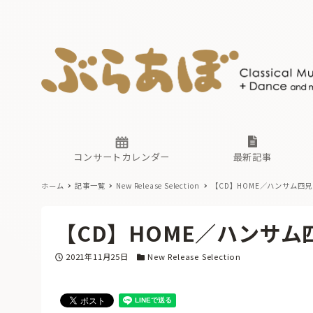
ニュース
ヤマハホ
番組一覧
東京・関
ぶらあぼ
現場のプ
古楽とそ
無料ライ
あ
か
過去の連
コンサートカレンダー
最新記事
ホーム
記事一覧
New Release Selection
【CD】HOME／ハンサム四
ニュース
ヤマハホ
番組一覧
東京・関
ぶらあぼ
【CD】HOME／ハンサム
現場のプ
古楽とそ
無料ライ
あ
か
投稿日
カテゴリー
2021年11月25日
New Release Selection
過去の連