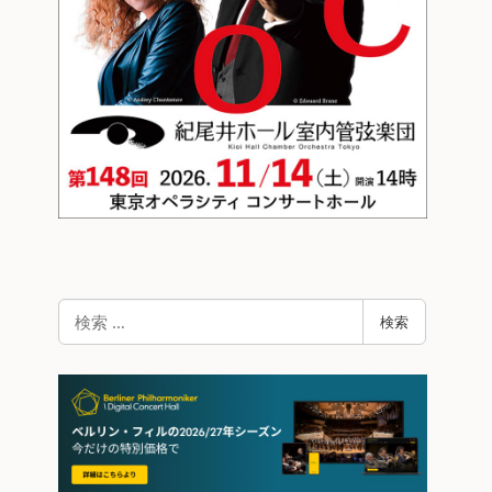
検
検索
索