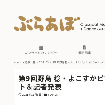
ニュース
ヤマハホ
番組一覧
東京・関
ぶらあぼ
現場のプ
古楽とそ
無料ライ
あ
か
過去の連
コンサートカレンダー
最新記事
ホーム
記事一覧
TOPICS
第9回野島 稔・よこすかピアノコンクール プ
ニュース
ヤマハホ
番組一覧
東京・関
ぶらあぼ
第9回野島 稔・よこすか
現場のプ
古楽とそ
無料ライ
あ
か
ト＆記者発表
過去の連
投稿日
カテゴリー
2021年11月5日
TOPICS