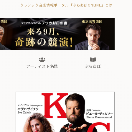
クラシック音楽情報ポータル「ぶらあぼONLINE」とは
の封印の書》
海外公演
FROM編集部
眺望
ぶらあぼブラス！
フォルテピアノ・オデッセイ
アーティスト名鑑
ぶらあぼ
の封印の書》
海外公演
FROM編集部
眺望
ぶらあぼブラス！
フォルテピアノ・オデッセイ