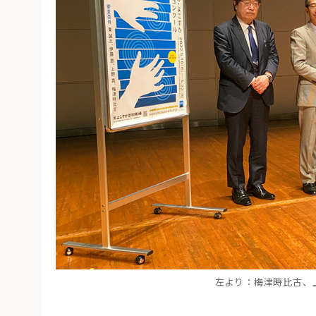
左より：梅津時比古、