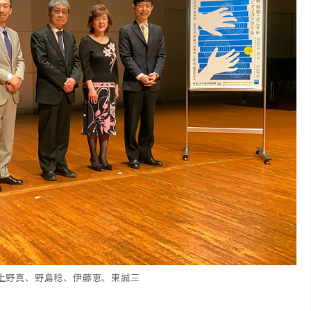
上野真、野島稔、伊藤恵、東誠三