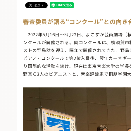
審査委員が語る“コンクール”との向き
2022年5月16日〜5月22日、よこすか芸術劇場
ンクールが開催される。同コンクールは、横須賀市制
ストの野島稔を迎え、隔年で開催されてきた。野島は
ピアノ・コンクールで第2位入賞後、翌年カーネギ
り国際的な活動を続け、現在は東京音楽大学の学長
野真ら3人のピアニストと、音楽評論家で桐朋学園