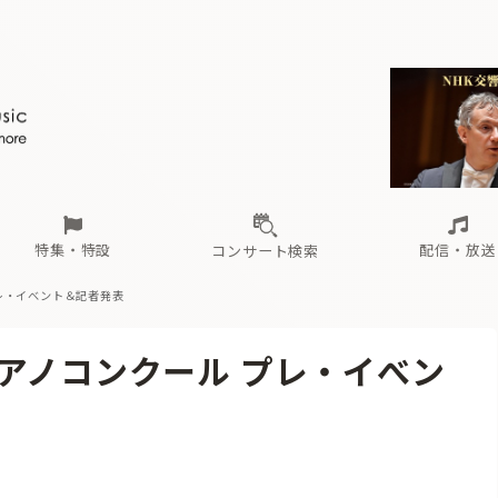
ール
（毎月更新）
東
電子版（無料・月刊）
トピックス
関西
フェスタサマーミューザKAWASAKI 2026
北海道・東北
注目公演
配布場所
インタビュー
中部
定期購読
中国・四国
CD新譜
N響＆東響 《7つ
九州・沖縄
書籍近刊
ロが推す！間違いないオーケストラコンサート
過去の特集
の先と
ブ配信スケジュール
さ
オーケストラの楽屋から
た
な
有料ライブ配信スケジュール
は
ま
や
海の向こうの音楽家
ら
わ
Aからの
載
特集・特設
配信・放送
コンサート検索
レ・イべント＆記者発表
ール
（毎月更新）
東
電子版（無料・月刊）
トピックス
関西
フェスタサマーミューザKAWASAKI 2026
北海道・東北
注目公演
配布場所
インタビュー
中部
定期購読
中国・四国
CD新譜
N響＆東響 《7つ
九州・沖縄
書籍近刊
ピアノコンクール プレ・イべン
ロが推す！間違いないオーケストラコンサート
過去の特集
の先と
ブ配信スケジュール
さ
オーケストラの楽屋から
た
な
有料ライブ配信スケジュール
は
ま
や
海の向こうの音楽家
ら
わ
Aからの
載