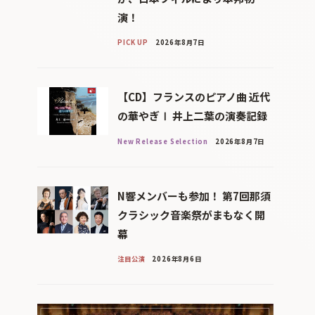
演！
PICK UP
2026年8月7日
【CD】フランスのピアノ曲 近代
の華やぎⅠ 井上二葉の演奏記録
New Release Selection
2026年8月7日
N響メンバーも参加！ 第7回那須
クラシック音楽祭がまもなく開
幕
注目公演
2026年8月6日