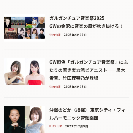
​ガルガンチュア音楽祭2025
GWの金沢に音楽の風が吹き抜ける！
注目公演
2025年4月19日
GW恒例「ガルガンチュア音楽祭」にふ
たりの若き実力派ピアニスト——黒木
雪音、竹田理琴乃が登場
注目公演
2025年4月15日
沖澤のどか（指揮） 東京シティ・フィ
ルハーモニック管弦楽団
PICK UP
2023年12月9日