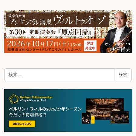
ビ
ゲ
ー
シ
ョ
ン
検
検索
索