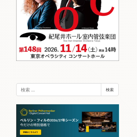
検
検索
索