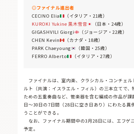
◎ファイナル進出者
CECINO Elia
（イタリア・21歳）
KUROKI Yukine 黒木雪音
（日本・24歳）
GIGASHVILI Giorgi
（ジョージア・22歳）
CHEN Kevin
（カナダ・18歳）
PARK Chaeyoung
（韓国・25歳）
FERRO Alberto
（イタリア・27歳）
ファイナルは、室内楽、クラシカル・コンチェル
ルト（共演：イスラエル・フィル）の三本立てで、
ための五重奏曲など、管楽器を含む編成の作品が課題
日〜30日の7日間（28日に空き日あり）にわたる
うことができる。
なお、ファイナル期間中の3月28日には、エフゲ
予定。