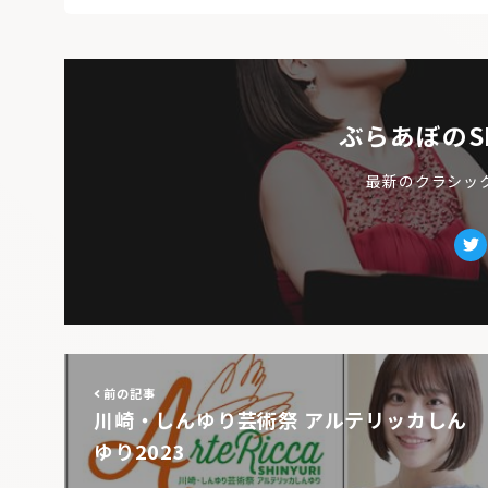
ぶらあぼのS
最新のクラシッ
Tw
前の記事
川崎・しんゆり芸術祭 アルテリッカしん
ゆり2023