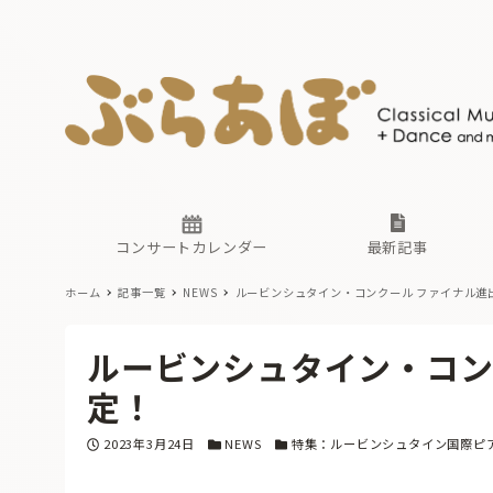
ニュース
ヤマハホ
番組一覧
東京・関
ぶらあぼ
現場のプ
古楽とそ
無料ライ
あ
か
過去の連
コンサートカレンダー
最新記事
ホーム
記事一覧
NEWS
ルービンシュタイン・コンクール ファイナル進
ニュース
ヤマハホ
番組一覧
東京・関
ぶらあぼ
ルービンシュタイン・コン
現場のプ
古楽とそ
無料ライ
あ
か
定！
過去の連
投稿日
カテゴリー
カテゴリー
2023年3月24日
NEWS
特集：ルービンシュタイン国際ピ