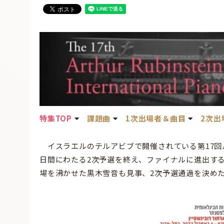
特集TOP
課題曲
1次出場者＆曲目
2次出
イスラエルのテルアビブで開催されている第17回ル
日間にわたる2次予選を終え、ファイナルに進出す
場を沸かせた黒木雪音も見事、2次予選通過を決め