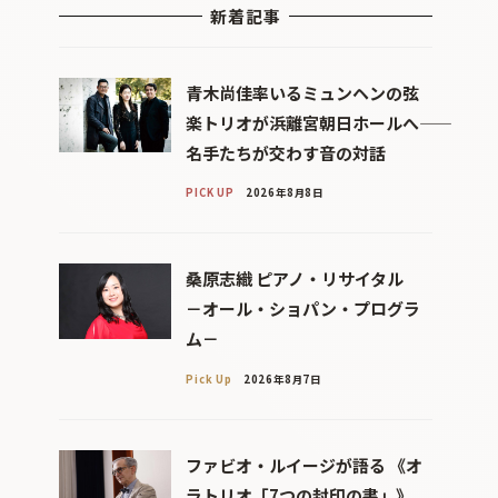
新着記事
青木尚佳率いるミュンヘンの弦
楽トリオが浜離宮朝日ホールへ――
名手たちが交わす音の対話
PICK UP
2026年8月8日
桑原志織 ピアノ・リサイタル
－オール・ショパン・プログラ
ム－
Pick Up
2026年8月7日
ファビオ・ルイージが語る 《オ
ラトリオ「7つの封印の書」》