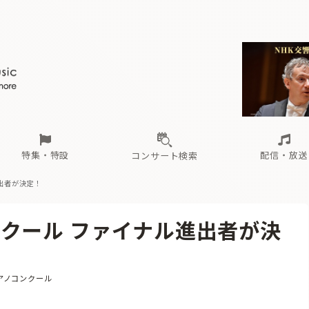
ール
（毎月更新）
東
電子版（無料・月刊）
トピックス
関西
フェスタサマーミューザKAWASAKI 2026
北海道・東北
注目公演
配布場所
インタビュー
中部
定期購読
中国・四国
CD新譜
N響＆東響 《7つ
九州・沖縄
書籍近刊
ロが推す！間違いないオーケストラコンサート
過去の特集
の先と
ブ配信スケジュール
さ
オーケストラの楽屋から
た
な
有料ライブ配信スケジュール
は
ま
や
海の向こうの音楽家
ら
わ
Aからの
載
特集・特設
配信・放送
コンサート検索
出者が決定！
ール
（毎月更新）
東
電子版（無料・月刊）
トピックス
関西
フェスタサマーミューザKAWASAKI 2026
北海道・東北
注目公演
配布場所
インタビュー
中部
定期購読
中国・四国
CD新譜
N響＆東響 《7つ
九州・沖縄
書籍近刊
クール ファイナル進出者が決
ロが推す！間違いないオーケストラコンサート
過去の特集
の先と
ブ配信スケジュール
さ
オーケストラの楽屋から
た
な
有料ライブ配信スケジュール
は
ま
や
海の向こうの音楽家
ら
わ
Aからの
載
アノコンクール