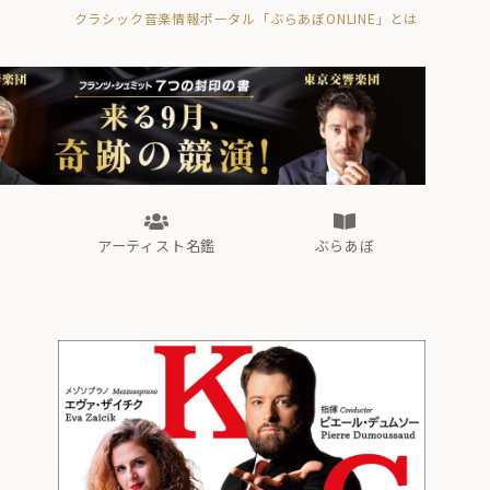
クラシック音楽情報ポータル「ぶらあぼONLINE」とは
の封印の書》
海外公演
FROM編集部
眺望
ぶらあぼブラス！
フォルテピアノ・オデッセイ
アーティスト名鑑
ぶらあぼ
の封印の書》
海外公演
FROM編集部
眺望
ぶらあぼブラス！
フォルテピアノ・オデッセイ