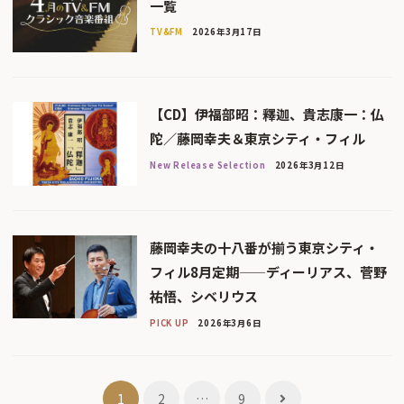
一覧
TV&FM
2026年3月17日
【CD】伊福部昭：釋迦、貴志康一：仏
陀／藤岡幸夫＆東京シティ・フィル
New Release Selection
2026年3月12日
藤岡幸夫の十八番が揃う東京シティ・
フィル8月定期——ディーリアス、菅野
祐悟、シベリウス
PICK UP
2026年3月6日
投
1
2
…
9