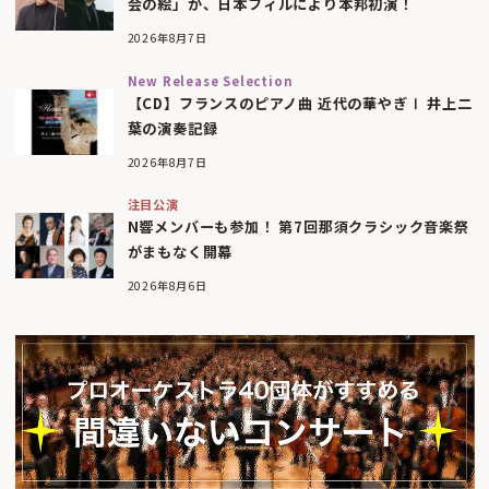
会の絵」が、日本フィルにより本邦初演！
2026年8月7日
New Release Selection
【CD】フランスのピアノ曲 近代の華やぎⅠ 井上二
葉の演奏記録
2026年8月7日
注目公演
N響メンバーも参加！ 第7回那須クラシック音楽祭
がまもなく開幕
2026年8月6日