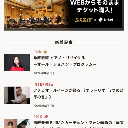
新着記事
Pick Up
桑原志織 ピアノ・リサイタル
－オール・ショパン・プログラム－
2026年8月7日
INTERVIEW
ファビオ・ルイージが語る 《オラトリオ「7つの封
印の書」》
2026年8月7日
PICK UP
伝統楽器を用いたカーチュン・ウォン編曲の「展覧