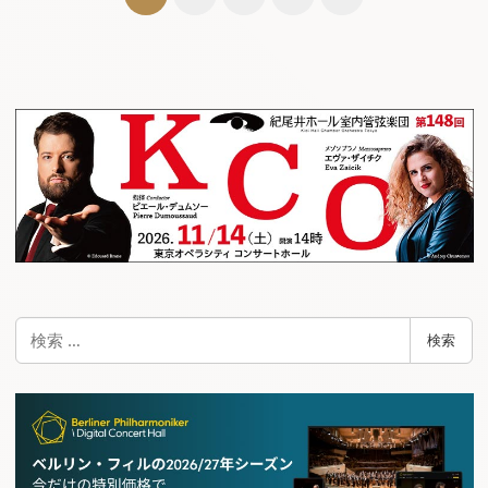
稿
ナ
ビ
ゲ
ー
シ
ョ
ン
検
検索
索