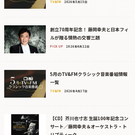
TV&FM
2026年5月15日
創立70周年記念！ 藤岡幸夫と日本フィ
ルが贈る情熱の交響三題
PICK UP
2026年4月22日
5月のTV&FMクラシック音楽番組情報
一覧
TV&FM
2026年4月17日
【CD】芥川也寸志 生誕100年記念コン
サート／藤岡幸夫＆オーケストラ・ト
リプティーク