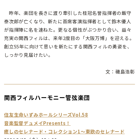
昨年、楽団を長きに渡り牽引した桂冠名誉指揮者の飯守
泰次郎が亡くなり、新たに首席客演指揮者として鈴木優人
が指揮陣に名を連ねた。更なる個性がぶつかり合い、益々
充実の関西フィルは、来年2度目の「大阪万博」を迎える。
創立55年に向けて思いを新たにする関西フィルの勇姿を、
しっかり見届けたい。
文：磯島浩彰
関西フィルハーモニー管弦楽団
住友生命いずみホールシリーズVol.58
音楽監督デュメイPresents！
癒しのセレナード・コレクション1～東欧のセレナード