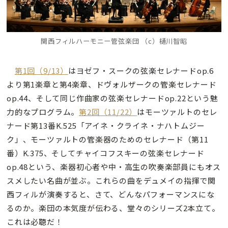
関西フィルハーモニー管弦楽団 （c）樋川智昭
第1回（9/13）
はヨゼフ・スークの弦楽セレナードop.6
より第1楽章と第4楽章、ドヴォルザークの管楽セレナード
op.44、そして同じ作曲家の弦楽セレナードop.22という魅
力的なプログラム。
第2回（11/22）
はモーツァルトのセレ
ナード第13番K.525「アイネ・クライネ・ナハトムジー
ク」、モーツァルトの管楽器のためのセレナード（第11
番）K.375、そしてチャイコフスキーの弦楽セレナード
op.48という、楽器初心者や中・高生の吹奏楽部員にもオス
スメしたい名曲が並ぶ。これらの曲をデュメイの指揮で関
西フィルが演奏すると、さて、どんなパフォーマンスにな
るのか。楽団の本気度が伝わる、堂々のシリーズ2本立て。
これは必聴だ！