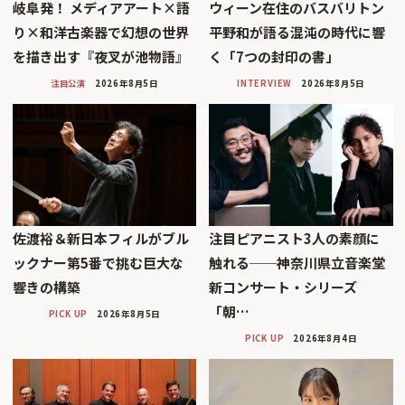
岐阜発！ メディアアート×語
ウィーン在住のバスバリトン
り×和洋古楽器で幻想の世界
平野和が語る混沌の時代に響
を描き出す『夜叉が池物語』
く「7つの封印の書」
注目公演
2026年8月5日
INTERVIEW
2026年8月5日
佐渡裕＆新日本フィルがブル
注目ピアニスト3人の素顔に
ックナー第5番で挑む巨大な
触れる──神奈川県立音楽堂
響きの構築
新コンサート・シリーズ
「朝…
PICK UP
2026年8月5日
PICK UP
2026年8月4日