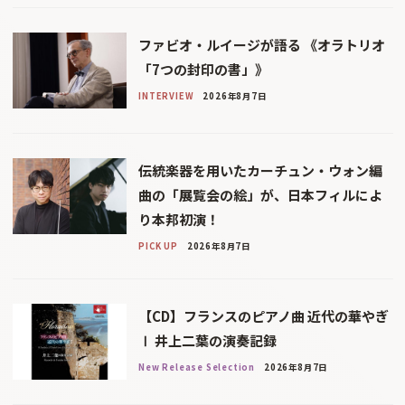
ファビオ・ルイージが語る 《オラトリオ
「7つの封印の書」》
INTERVIEW
2026年8月7日
伝統楽器を用いたカーチュン・ウォン編
曲の「展覧会の絵」が、日本フィルによ
り本邦初演！
PICK UP
2026年8月7日
【CD】フランスのピアノ曲 近代の華やぎ
Ⅰ 井上二葉の演奏記録
New Release Selection
2026年8月7日