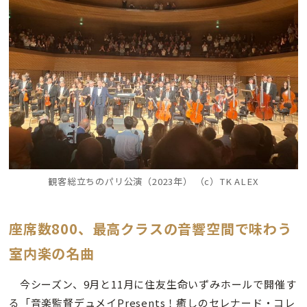
観客総立ちのパリ公演（2023年） （c）TK ALEX
座席数800、最高クラスの音響空間で味わう
室内楽の名曲
今シーズン、9月と11月に住友生命いずみホールで開催す
る「音楽監督デュメイPresents！癒しのセレナード・コレ