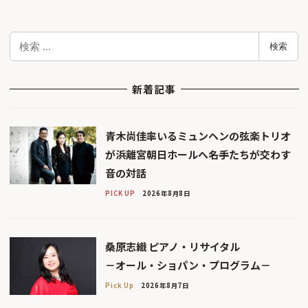
検
検索
索
新着記事
青木尚佳率いるミュンヘンの弦楽トリオ
が浜離宮朝日ホールへ――名手たちが交わす
音の対話
PICK UP
2026年8月8日
桑原志織 ピアノ・リサイタル
－オール・ショパン・プログラム－
Pick Up
2026年8月7日