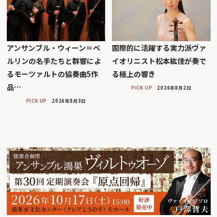
アンサンブル・ウィーン＝ベ
国際的に活躍する実力派ヴァ
ルリンの名手たちと群響によ
イオリニスト松本紘佳が奏で
るモーツァルトの協奏曲5作
る極上の響き
品…
PICK UP
2026年8月2日
PICK UP
2026年8月3日