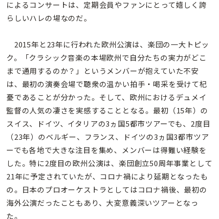
によるコンサートは、定期会員やファンにとって嬉しく誇
らしいハレの場なのだ。
2015年と23年に行われた欧州公演は、楽団の一大トピッ
ク。「クラシック音楽の本場欧州で自分たちの実力がどこ
まで通用するのか？」というメンバーが抱えていた不安
は、最初の演奏会場で聴衆の温かい拍手・喝采を受けて杞
憂であることが分かった。そして、欧州におけるデュメイ
監督の人気の凄さを実感することとなる。最初（15年）の
スイス、ドイツ、イタリアの3ヵ国5都市ツアーでも、2度目
（23年）のベルギー、フランス、ドイツの3ヵ国3都市ツア
ーでも各地で大きな注目を集め、メンバーは得難い経験を
した。特に2度目の欧州公演は、楽団創立50周年事業として
21年に予定されていたが、コロナ禍により延期となったも
の。日本のプロオーケストラとしてはコロナ禍後、最初の
海外公演だったこともあり、大変意義深いツアーとなっ
た。