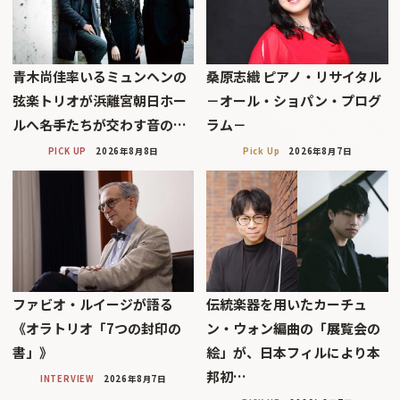
青木尚佳率いるミュンヘンの
桑原志織 ピアノ・リサイタル
弦楽トリオが浜離宮朝日ホー
－オール・ショパン・プログ
ルへ――名手たちが交わす音の…
ラム－
PICK UP
2026年8月8日
Pick Up
2026年8月7日
ファビオ・ルイージが語る
伝統楽器を用いたカーチュ
《オラトリオ「7つの封印の
ン・ウォン編曲の「展覧会の
書」》
絵」が、日本フィルにより本
邦初…
INTERVIEW
2026年8月7日