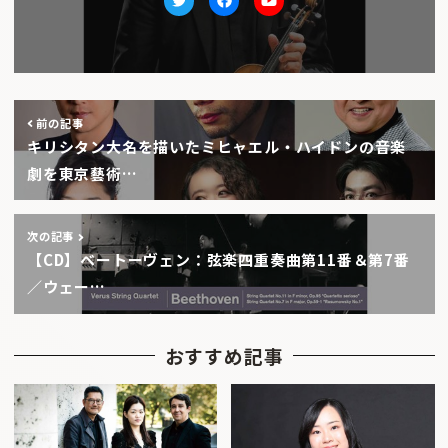
Twitter
facebook
Youtube
前の記事
キリシタン大名を描いたミヒャエル・ハイドンの音楽
劇を東京藝術…
次の記事
【CD】ベートーヴェン：弦楽四重奏曲第11番＆第7番
／ウェー…
おすすめ記事