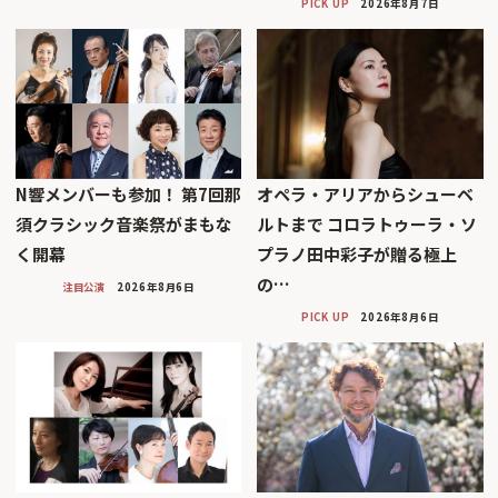
PICK UP
2026年8月7日
N響メンバーも参加！ 第7回那
オペラ・アリアからシューベ
須クラシック音楽祭がまもな
ルトまで コロラトゥーラ・ソ
く開幕
プラノ田中彩子が贈る極上
の…
注目公演
2026年8月6日
PICK UP
2026年8月6日