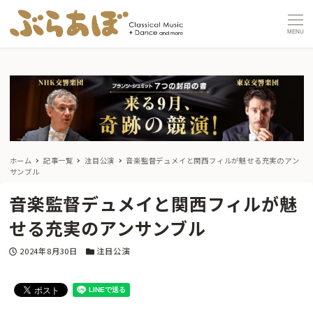
MENU
ホーム
記事一覧
注目公演
音楽監督デュメイと関西フィルが魅せる充実のアン
サンブル
音楽監督デュメイと関西フィルが魅
せる充実のアンサンブル
投稿日
カテゴリー
2024年8月30日
注目公演