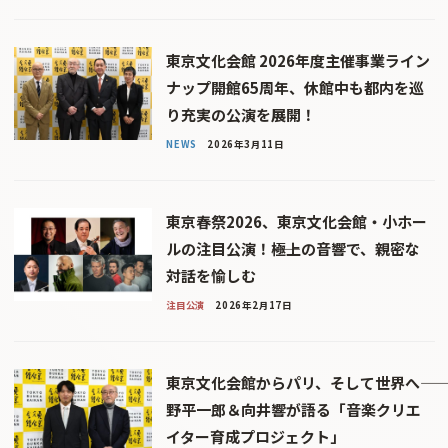
東京文化会館 2026年度主催事業ライン
ナップ――開館65周年、休館中も都内を巡
り充実の公演を展開！
NEWS
2026年3月11日
東京春祭2026、東京文化会館・小ホー
ルの注目公演！――極上の音響で、親密な
対話を愉しむ
注目公演
2026年2月17日
東京文化会館からパリ、そして世界へ――
野平一郎＆向井響が語る「音楽クリエ
イター育成プロジェクト」