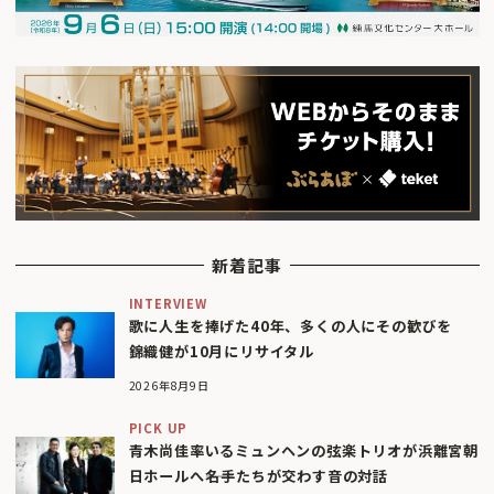
新着記事
INTERVIEW
歌に人生を捧げた40年、多くの人にその歓びを
錦織健が10月にリサイタル
2026年8月9日
PICK UP
青木尚佳率いるミュンヘンの弦楽トリオが浜離宮朝
日ホールへ――名手たちが交わす音の対話