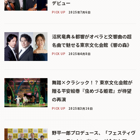
デビュー
PICK UP
2025年7月6日
沼尻竜典＆都響がオペラと交響曲の超
名曲で魅せる東京文化会館《響の森》
PICK UP
2025年4月8日
舞踏×クラシック！？ 東京文化会館が
贈る平安絵巻『虫めづる姫君』が待望
の再演
PICK UP
2025年3月16日
野平一郎プロデュース、「フェスティヴ