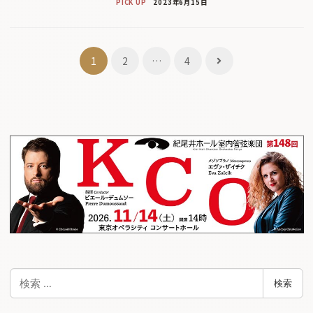
PICK UP
2023年6月15日
投
1
2
…
4
稿
ナ
ビ
ゲ
ー
シ
ョ
ン
検
検索
索