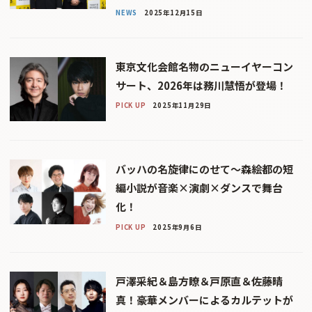
NEWS
2025年12月15日
東京文化会館名物のニューイヤーコン
サート、2026年は務川慧悟が登場！
PICK UP
2025年11月29日
バッハの名旋律にのせて～森絵都の短
編小説が音楽×演劇×ダンスで舞台
化！
PICK UP
2025年9月6日
戸澤采紀＆島方瞭＆戸原直＆佐藤晴
真！豪華メンバーによるカルテットが