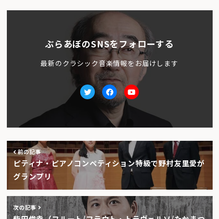
ぶらあぼのSNSをフォローする
最新のクラシック音楽情報をお届けします
Twitter
facebook
Youtube
前の記事
ピティナ・ピアノコンペティション特級で野村友里愛が
グランプリ
次の記事
柴田俊幸（フルート/フラウト・トラヴェルソ/たかまつ