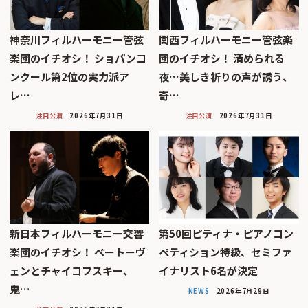
神奈川フィルハーモニー管弦
関西フィルハーモニー管弦楽
楽団のイチオシ！ ショパンコ
団のイチオシ！ 清められる
ンクール第2位の実力派ア
夜…美しき祈りの声が誘う、
レ…
奇…
注目公演
2026年7月31日
注目公演
2026年7月31日
新日本フィルハーモニー交響
第50回ピティナ・ピアノコン
楽団のイチオシ！ ベートーヴ
ペティション特級、セミファ
ェンとチャイコフスキー、
イナリスト6名が決定
鬼…
NEWS
2026年7月29日