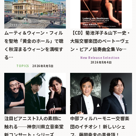
ムーティ＆ウィーン・フィル
【CD】菊池洋子＆山下一史・
を聖地「黄金のホール」で聴
大阪交響楽団のベートーヴェ
く秋深まるウィーンを満喫す
ン・ピアノ協奏曲全集 Vo…
る…
New Release Selection
2026年8月4日
TOPICS
2026年8月5日
注目ピアニスト3人の素顔に
中部フィルハーモニー交響楽
触れる──神奈川県立音楽堂
団のイチオシ！ 新しいシェ
新コンサート・シリーズ
フ、藤岡幸夫の真骨頂！