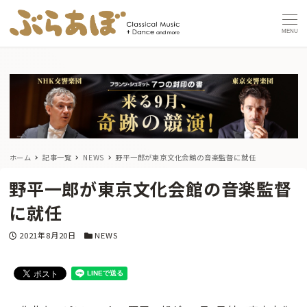
MENU
ホーム
記事一覧
NEWS
野平一郎が東京文化会館の音楽監督に就任
野平一郎が東京文化会館の音楽監督
に就任
投稿日
カテゴリー
2021年8月20日
NEWS