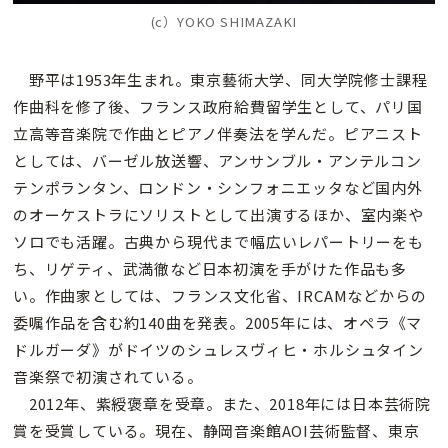
(c）YOKO SHIMAZAKI
野平は1953年生まれ。東京藝術大学、同大学院修士課程
作曲科を修了後、フランス政府給費留学生として、パリ国
立高等音楽院で作曲とピアノ伴奏法を学んだ。ピアニスト
としては、バーゼル放送響、アンサンブル・アンテルコン
テンポランタン、ロンドン・シンフォニエッタなど国内外
のオーケストラにソリストとして出演するほか、室内楽や
ソロでも活躍。古典から現代まで幅広いレパートリーをも
ち、リゲティ、武満徹など日本初演を手がけた作品も多
い。作曲家としては、フランス文化省、IRCAMなどからの
委嘱作品を含む約140曲を発表。2005年には、オペラ《マ
ドルガーダ》がドイツのシュレスヴィヒ・ホルシュタイン
音楽祭で初演されている。
2012年、紫綬褒章を受章。また、2018年には日本芸術院
賞を受賞している。現在、静岡音楽館AOI芸術監督、東京