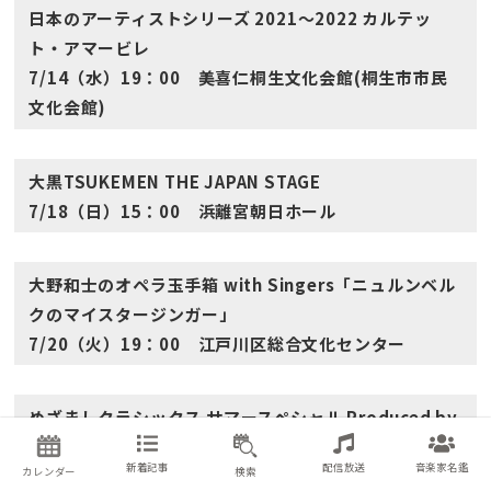
日本のアーティストシリーズ 2021〜2022 カルテッ
ト・アマービレ
7/14（水）19：00 美喜仁桐生文化会館(桐生市市民
文化会館)
大黒TSUKEMEN THE JAPAN STAGE
7/18（日）15：00 浜離宮朝日ホール
大野和士のオペラ玉手箱 with Singers「ニュルンベル
クのマイスタージンガー」
7/20（火）19：00 江戸川区総合文化センター
めざましクラシックス サマースペシャル Produced by
ちさ子 ＆ 軽部
新着記事
配信放送
音楽家名鑑
カレンダー
検索
7/29（木）18：00 サントリーホール