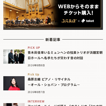
新着記事
PICK UP
青木尚佳率いるミュンヘンの弦楽トリオが浜離宮朝
日ホールへ――名手たちが交わす音の対話
2026年8月8日
Pick Up
桑原志織 ピアノ・リサイタル
－オール・ショパン・プログラム－
2026年8月7日
INTERVIEW