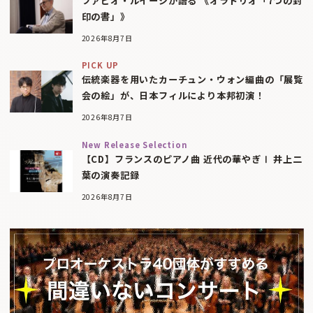
ファビオ・ルイージが語る 《オラトリオ「7つの封
印の書」》
2026年8月7日
PICK UP
伝統楽器を用いたカーチュン・ウォン編曲の「展覧
会の絵」が、日本フィルにより本邦初演！
2026年8月7日
New Release Selection
【CD】フランスのピアノ曲 近代の華やぎⅠ 井上二
葉の演奏記録
2026年8月7日