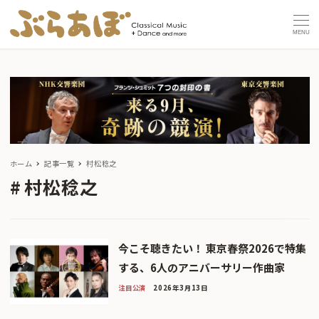
MENU
ホーム
記事一覧
村松稔之
村松稔之
今こそ聴きたい！ 東京春祭2026で特集
する、6人のアニバーサリー作曲家
注目公演
2026年3月13日