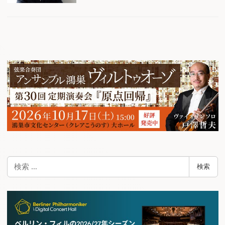
検
検索
索