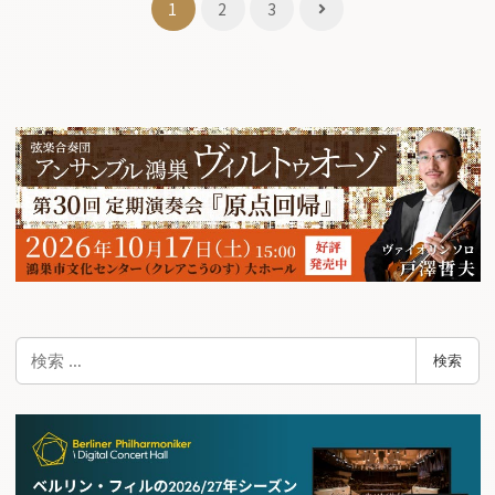
投
1
2
3
稿
ナ
ビ
ゲ
ー
シ
ョ
ン
検
検索
索