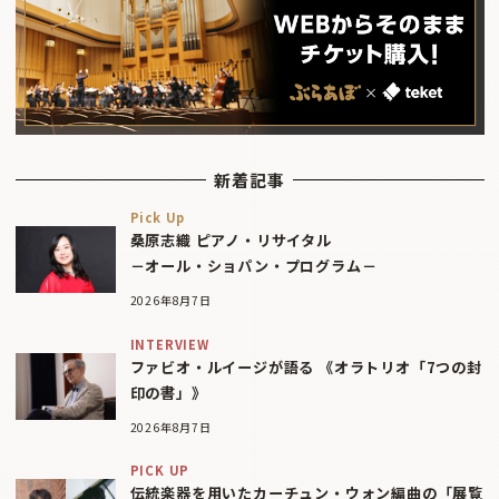
新着記事
Pick Up
桑原志織 ピアノ・リサイタル
－オール・ショパン・プログラム－
2026年8月7日
INTERVIEW
ファビオ・ルイージが語る 《オラトリオ「7つの封
印の書」》
2026年8月7日
PICK UP
伝統楽器を用いたカーチュン・ウォン編曲の「展覧