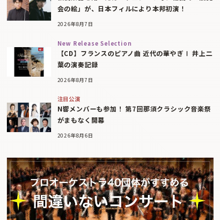
会の絵」が、日本フィルにより本邦初演！
2026年8月7日
New Release Selection
【CD】フランスのピアノ曲 近代の華やぎⅠ 井上二
葉の演奏記録
2026年8月7日
注目公演
N響メンバーも参加！ 第7回那須クラシック音楽祭
がまもなく開幕
2026年8月6日