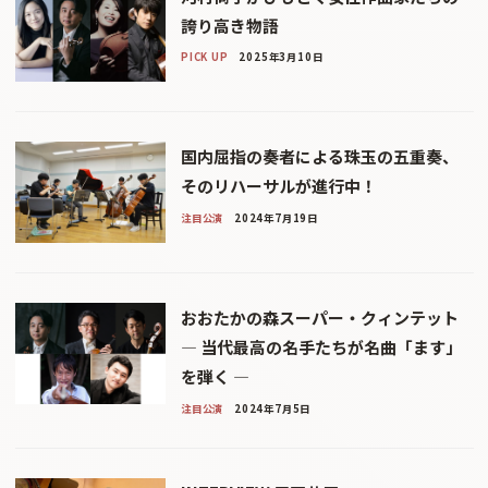
誇り高き物語
PICK UP
2025年3月10日
国内屈指の奏者による珠玉の五重奏、
そのリハーサルが進行中！
注目公演
2024年7月19日
おおたかの森スーパー・クィンテット
― 当代最高の名手たちが名曲「ます」
を弾く ―
注目公演
2024年7月5日