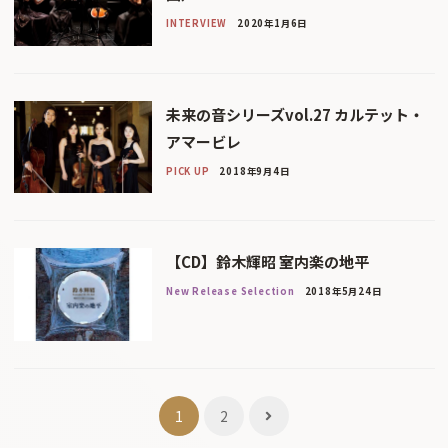
INTERVIEW
2020年1月6日
未来の音シリーズvol.27 カルテット・
アマービレ
PICK UP
2018年9月4日
【CD】鈴木輝昭 室内楽の地平
New Release Selection
2018年5月24日
投
1
2
稿