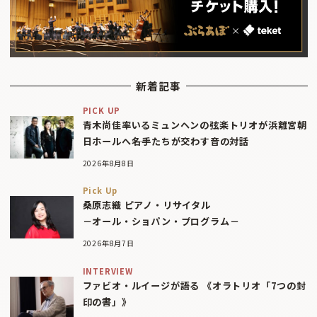
新着記事
PICK UP
青木尚佳率いるミュンヘンの弦楽トリオが浜離宮朝
日ホールへ――名手たちが交わす音の対話
2026年8月8日
Pick Up
桑原志織 ピアノ・リサイタル
－オール・ショパン・プログラム－
2026年8月7日
INTERVIEW
ファビオ・ルイージが語る 《オラトリオ「7つの封
印の書」》