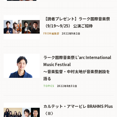
【読者プレゼント】ラーク国際音楽祭
（9/19〜9/25） 公演ご招待
FROM編集部
2022年9月2日
ラーク国際音楽祭 L’arc International
Music Festival
〜音楽監督・中村太地が音楽祭創設を
語る
TOPICS
2022年8月31日
カルテット・アマービレ BRAHMS Plus
〈Ⅲ〉