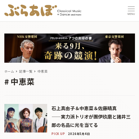
MENU
ホーム
記事一覧
中恵菜
中恵菜
石上真由子＆中恵菜＆佐藤晴真
——実力派トリオが團伊玖磨と諸井三
郎の名品に光を当てる
PICK UP
2026年5月4日