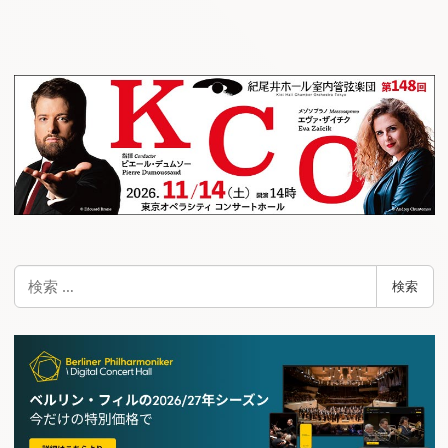
ナ
ビ
ゲ
ー
シ
ョ
ン
検
検索
索