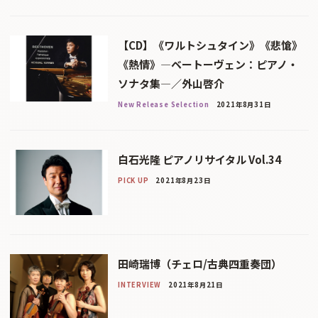
【CD】《ワルトシュタイン》《悲愴》
《熱情》―ベートーヴェン：ピアノ・
ソナタ集―／外山啓介
New Release Selection
2021年8月31日
白石光隆 ピアノリサイタル Vol.34
PICK UP
2021年8月23日
田崎瑞博（チェロ/古典四重奏団）
INTERVIEW
2021年8月21日