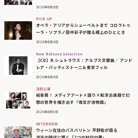
2026年8月6日
PICK UP
オペラ・アリアからシューベルトまで コロラトゥ
ーラ・ソプラノ田中彩子が贈る極上のひととき
2026年8月6日
New Release Selection
【CD】R.シュトラウス：アルプス交響曲／ アンド
レア・バッティストーニ＆東京フィル
2026年8月6日
注目公演
岐阜発！ メディアアート×語り×和洋古楽器で幻
想の世界を描き出す『夜叉が池物語』
2026年8月5日
INTERVIEW
ウィーン在住のバスバリトン 平野和が語る
混沌の時代に響く「7つの封印の書」