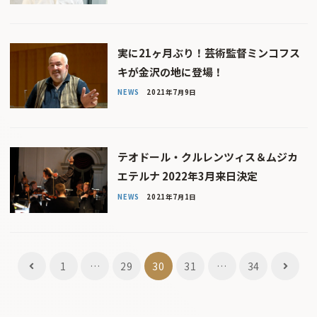
実に21ヶ月ぶり！芸術監督ミンコフス
キが金沢の地に登場！
NEWS
2021年7月9日
テオドール・クルレンツィス＆ムジカ
エテルナ 2022年3月来日決定
NEWS
2021年7月1日
投
1
…
29
30
31
…
34
稿
ナ