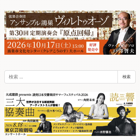
ビ
ゲ
ー
シ
ョ
ン
検
検索
索