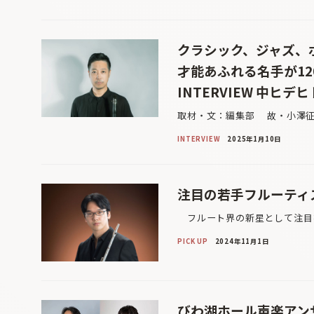
クラシック、ジャズ、
才能あふれる名手が1
INTERVIEW 中ヒ
取材・文：編集部 故・小澤征爾
INTERVIEW
2025年1月10日
注目の若手フルーティ
フルート界の新星として注目を
PICK UP
2024年11月1日
びわ湖ホール声楽アンサ