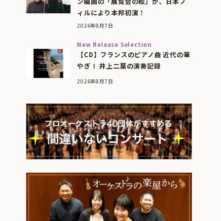
ン編曲の「展覧会の絵」が、日本フ
ィルにより本邦初演！
2026年8月7日
New Release Selection
【CD】フランスのピアノ曲 近代の華
やぎⅠ 井上二葉の演奏記録
2026年8月7日