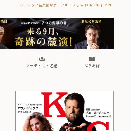
クラシック音楽情報ポータル「ぶらあぼONLINE」とは
の封印の書》
海外公演
FROM編集部
眺望
ぶらあぼブラス！
フォルテピアノ・オデッセイ
アーティスト名鑑
ぶらあぼ
の封印の書》
海外公演
FROM編集部
眺望
ぶらあぼブラス！
フォルテピアノ・オデッセイ