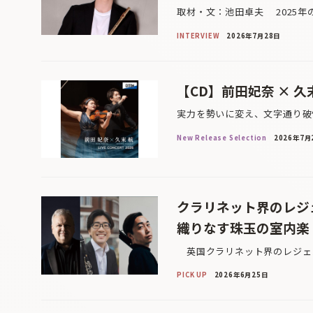
取材・文：池田卓夫 2025年
INTERVIEW
2026年7月28日
【CD】前田妃奈 × 久末航 
実力を勢いに変え、文字通り破
New Release Selection
2026年7月
クラリネット界のレジ
織りなす珠玉の室内楽
英国クラリネット界のレジェン
PICK UP
2026年6月25日