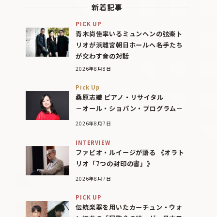
新着記事
PICK UP
青木尚佳率いるミュンヘンの弦楽ト
リオが浜離宮朝日ホールへ――名手たち
が交わす音の対話
2026年8月8日
Pick Up
桑原志織 ピアノ・リサイタル
－オール・ショパン・プログラム－
2026年8月7日
INTERVIEW
ファビオ・ルイージが語る 《オラト
リオ「7つの封印の書」》
2026年8月7日
PICK UP
伝統楽器を用いたカーチュン・ウォ