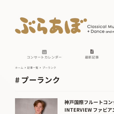
ニュース
ヤマハホ
番組一覧
東京・関
ぶらあぼ
現場のプ
古楽とそ
無料ライ
あ
か
過去の連
コンサートカレンダー
最新記事
ホーム
記事一覧
プーランク
ニュース
ヤマハホ
番組一覧
東京・関
ぶらあぼ
プーランク
現場のプ
古楽とそ
無料ライ
あ
か
過去の連
神戸国際フルートコン
INTERVIEW ファ