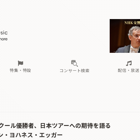
ール
（毎月更新）
東
電子版（無料・月刊）
トピックス
関西
フェスタサマーミューザKAWASAKI 2026
北海道・東北
注目公演
配布場所
インタビュー
中部
定期購読
中国・四国
CD新譜
N響＆東響 《7つ
九州・沖縄
書籍近刊
ロが推す！間違いないオーケストラコンサート
過去の特集
の先と
ブ配信スケジュール
さ
オーケストラの楽屋から
た
な
有料ライブ配信スケジュール
は
ま
や
海の向こうの音楽家
ら
わ
Aからの
載
特集・特設
配信・放送
コンサート検索
ール
（毎月更新）
東
電子版（無料・月刊）
トピックス
関西
フェスタサマーミューザKAWASAKI 2026
北海道・東北
注目公演
配布場所
インタビュー
中部
定期購読
中国・四国
CD新譜
N響＆東響 《7つ
九州・沖縄
書籍近刊
ロが推す！間違いないオーケストラコンサート
過去の特集
の先と
ブ配信スケジュール
さ
オーケストラの楽屋から
た
な
有料ライブ配信スケジュール
は
ま
や
海の向こうの音楽家
ら
わ
Aからの
載
クール優勝者、日本ツアーへの期待を語る
ビアン・ヨハネス・エッガー