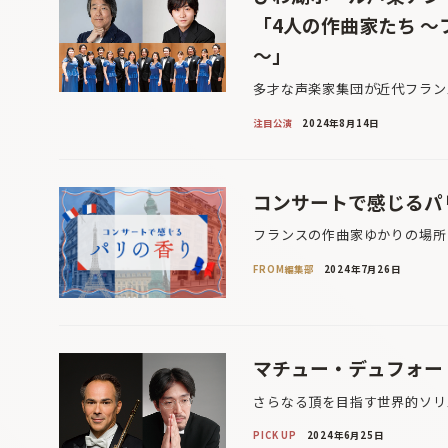
「4人の作曲家たち 
～」
多才な声楽家集団が近代フラン
注目公演
2024年8月14日
コンサートで感じるパ
フランスの作曲家ゆかりの場所
FROM編集部
2024年7月26日
マチュー・デュフォー
さらなる頂を目指す世界的ソリ
PICK UP
2024年6月25日