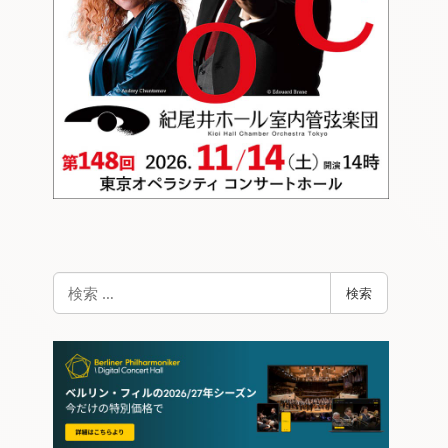
検
検索
索