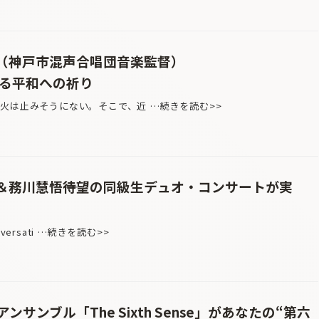
正浩（神戸市混声合唱団音楽監督）
ける平和への祈り
火は止みそうにない。そこで、近 …続きを読む>>
知樹＆務川慧悟――待望の同級生デュオ・コンサートが実
nversati …続きを読む>>
サンブル「The Sixth Sense」があなたの“第六