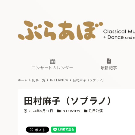
ニュース
ヤマハホ
番組一覧
東京・関
ぶらあぼ
現場のプ
古楽とそ
無料ライ
あ
か
過去の連
コンサートカレンダー
最新記事
ホーム
記事一覧
INTERVIEW
田村麻子（ソプラノ）
ニュース
ヤマハホ
番組一覧
東京・関
ぶらあぼ
田村麻子（ソプラノ）
現場のプ
古楽とそ
無料ライ
あ
か
投稿日
カテゴリー
カテゴリー
2024年5月31日
INTERVIEW
注目公演
過去の連