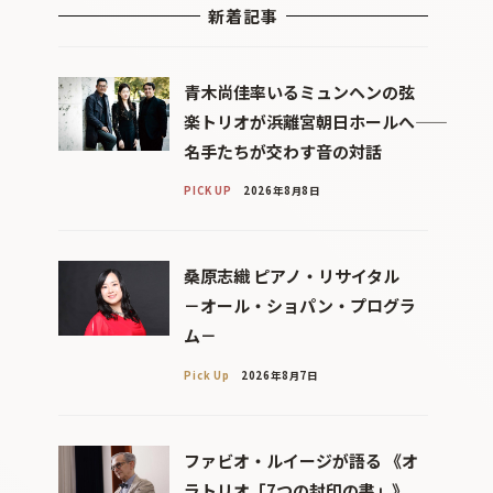
新着記事
青木尚佳率いるミュンヘンの弦
楽トリオが浜離宮朝日ホールへ――
名手たちが交わす音の対話
PICK UP
2026年8月8日
桑原志織 ピアノ・リサイタル
－オール・ショパン・プログラ
ム－
Pick Up
2026年8月7日
ファビオ・ルイージが語る 《オ
ラトリオ「7つの封印の書」》