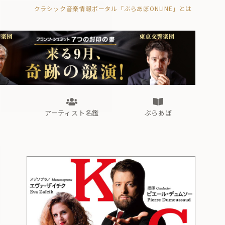
クラシック音楽情報ポータル「ぶらあぼONLINE」とは
の封印の書》
海外公演
FROM編集部
眺望
ぶらあぼブラス！
フォルテピアノ・オデッセイ
アーティスト名鑑
ぶらあぼ
の封印の書》
海外公演
FROM編集部
眺望
ぶらあぼブラス！
フォルテピアノ・オデッセイ