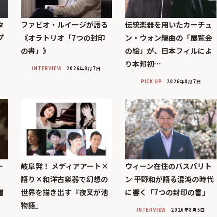
タ
ファビオ・ルイージが語る
伝統楽器を用いたカーチュ
プ
《オラトリオ「7つの封印
ン・ウォン編曲の「展覧会
の書」》
の絵」が、日本フィルによ
り本邦初…
INTERVIEW
2026年8月7日
PICK UP
2026年8月7日
ー
岐阜発！ メディアアート×
ウィーン在住のバスバリト
語り×和洋古楽器で幻想の
ン 平野和が語る混沌の時代
贈
世界を描き出す『夜叉が池
に響く「7つの封印の書」
物語』
INTERVIEW
2026年8月5日