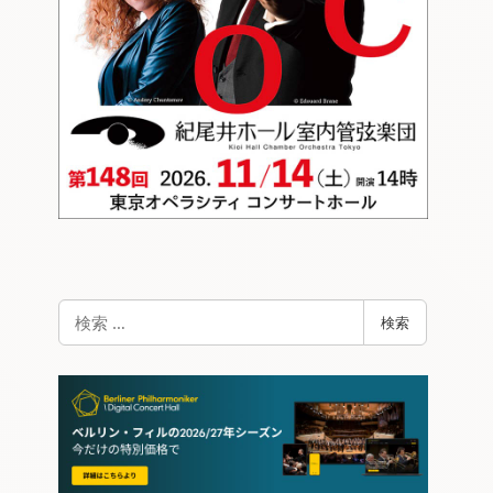
検
検索
索