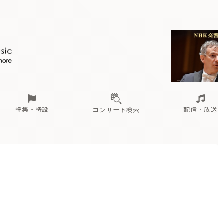
ール
（毎月更新）
東
電子版（無料・月刊）
トピックス
関西
フェスタサマーミューザKAWASAKI 2026
北海道・東北
注目公演
配布場所
インタビュー
中部
定期購読
中国・四国
CD新譜
N響＆東響 《7つ
九州・沖縄
書籍近刊
ロが推す！間違いないオーケストラコンサート
過去の特集
の先と
ブ配信スケジュール
さ
オーケストラの楽屋から
た
な
有料ライブ配信スケジュール
は
ま
や
海の向こうの音楽家
ら
わ
Aからの
載
特集・特設
配信・放送
コンサート検索
ール
（毎月更新）
東
電子版（無料・月刊）
トピックス
関西
フェスタサマーミューザKAWASAKI 2026
北海道・東北
注目公演
配布場所
インタビュー
中部
定期購読
中国・四国
CD新譜
N響＆東響 《7つ
九州・沖縄
書籍近刊
ロが推す！間違いないオーケストラコンサート
過去の特集
の先と
ブ配信スケジュール
さ
オーケストラの楽屋から
た
な
有料ライブ配信スケジュール
は
ま
や
海の向こうの音楽家
ら
わ
Aからの
載