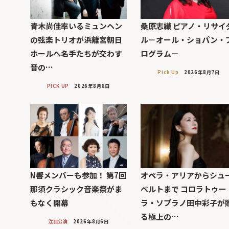
青木尚佳率いるミュンヘン
桑原志織 ピアノ・リサイ
の弦楽トリオが浜離宮朝日
ル－オール・ショパン・
ホールへ――名手たちが交わす
ログラム－
音の…
Pick Up
2026年8月7日
PICK UP
2026年8月8日
N響メンバーも参加！ 第7回
オペラ・アリアからシュ
那須クラシック音楽祭がま
ベルトまで コロラトゥー
もなく開幕
ラ・ソプラノ田中彩子が
る極上の…
注目公演
2026年8月6日