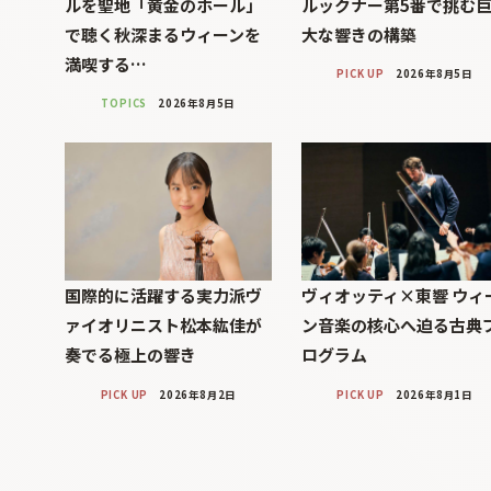
ルを聖地「黄金のホール」
ルックナー第5番で挑む
で聴く秋深まるウィーンを
大な響きの構築
満喫する…
PICK UP
2026年8月5日
TOPICS
2026年8月5日
国際的に活躍する実力派ヴ
ヴィオッティ×東響 ウィ
ァイオリニスト松本紘佳が
ン音楽の核心へ迫る古典
奏でる極上の響き
ログラム
PICK UP
2026年8月2日
PICK UP
2026年8月1日