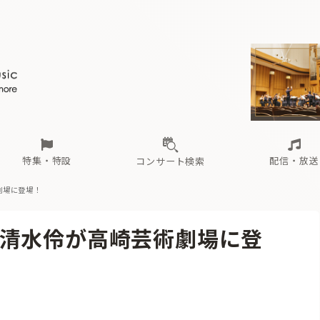
ール
（毎月更新）
東
電子版（無料・月刊）
トピックス
関西
フェスタサマーミューザKAWASAKI 2026
北海道・東北
注目公演
配布場所
インタビュー
中部
定期購読
中国・四国
CD新譜
N響＆東響 《7つ
九州・沖縄
書籍近刊
ロが推す！間違いないオーケストラコンサート
過去の特集
の先と
ブ配信スケジュール
さ
オーケストラの楽屋から
た
な
有料ライブ配信スケジュール
は
ま
や
海の向こうの音楽家
ら
わ
Aからの
載
特集・特設
配信・放送
コンサート検索
劇場に登場！
ール
（毎月更新）
東
電子版（無料・月刊）
トピックス
関西
フェスタサマーミューザKAWASAKI 2026
北海道・東北
注目公演
配布場所
インタビュー
中部
定期購読
中国・四国
CD新譜
N響＆東響 《7つ
九州・沖縄
書籍近刊
清水伶が高崎芸術劇場に登
ロが推す！間違いないオーケストラコンサート
過去の特集
の先と
ブ配信スケジュール
さ
オーケストラの楽屋から
た
な
有料ライブ配信スケジュール
は
ま
や
海の向こうの音楽家
ら
わ
Aからの
載