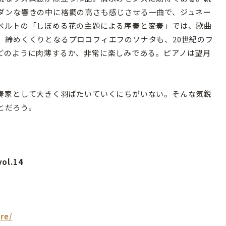
ダンな響きの中に格調の高さも感じさせる一曲で、ジュネー
ベルトの「しぼめる花の主題による序奏と変奏」では、歌曲
。締めくくりとなるプロコフィエフのソナタも、20世紀のフ
どのように肉薄するか、非常に楽しみである。ピアノは望月
奏家として大きく羽ばたいていくにちがいない。そんな気鋭
とだろう。
ol.14
re/