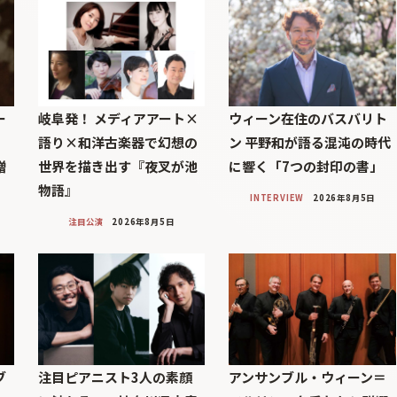
ー
岐阜発！ メディアアート×
ウィーン在住のバスバリト
語り×和洋古楽器で幻想の
ン 平野和が語る混沌の時代
贈
世界を描き出す『夜叉が池
に響く「7つの封印の書」
物語』
INTERVIEW
2026年8月5日
注目公演
2026年8月5日
ブ
注目ピアニスト3人の素顔
アンサンブル・ウィーン＝