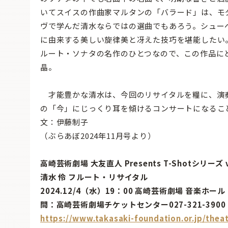
いてスイスの作曲家マルタンの「バラード」は、モ
ヴで学んだ清水ならではの選曲でもあろう。シュー
に由来する美しい旋律美と冴えた技巧を堪能したい
ルート・ソナタの名作のひとつなので、この作品に
晶。
才能豊かな清水は、今回のリサイタルを糧に、演
の「今」にじっくり耳を傾けるコンサートになるこ
文：伊藤制子
（ぶらあぼ2024年11月号より）
高崎芸術劇場 大友直人 Presents T-Shotシリーズ v
清水 伶 フルート・リサイタル
2024.12/4（水）19：00 高崎芸術劇場 音楽ホール
問：高崎芸術劇場チケットセンター027-321-3900
https://www.takasaki-foundation.or.jp/theat