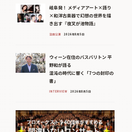
岐阜発！ メディアアート×語り
×和洋古楽器で幻想の世界を描
き出す『夜叉が池物語』
注目公演
2026年8月5日
ウィーン在住のバスバリトン 平
野和が語る
混沌の時代に響く「7つの封印の
書」
INTERVIEW
2026年8月5日