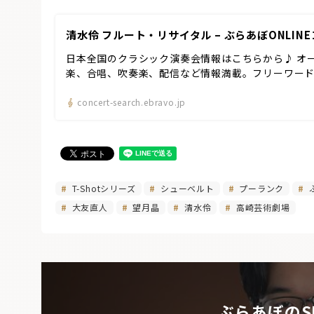
清水伶 フルート・リサイタル – ぶらあぼONLIN
日本全国のクラシック演奏会情報はこちらから♪ オ
楽、合唱、吹奏楽、配信など情報満載。フリーワー
concert-search.ebravo.jp
T-Shotシリーズ
シューベルト
プーランク
ぶ
大友直人
望月晶
清水伶
高崎芸術劇場
ぶらあぼのS