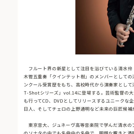
フルート界の新星として注目を浴びている清水伶（
木管五重奏「クインテット樹」のメンバーとしての
ンクール受賞歴をもち、高校時代から演奏家として活動
T-Shotシリーズ」vol.14に登場する。芸術監
も行ってCD、DVDとしてリリースするユニークな
日人、そしてチェロの上野通明など未来の巨匠候補
東京音大、ジュネーヴ高等音楽院で学んだ清水の
のソナタの中でも名曲中の名曲で、明朗な響きと洒