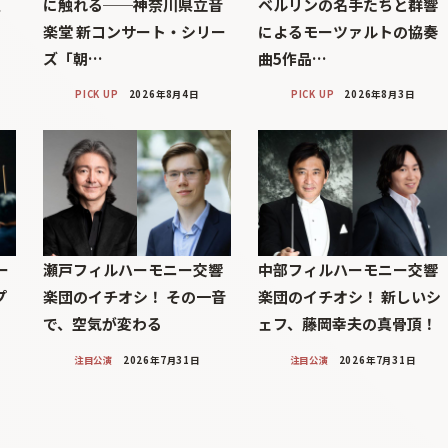
巨
に触れる──神奈川県立音
ベルリンの名手たちと群響
楽堂 新コンサート・シリー
によるモーツァルトの協奏
ズ「朝…
曲5作品…
PICK UP
2026年8月4日
PICK UP
2026年8月3日
ー
瀬戸フィルハーモニー交響
中部フィルハーモニー交響
プ
楽団のイチオシ！ その一音
楽団のイチオシ！ 新しいシ
で、空気が変わる
ェフ、藤岡幸夫の真骨頂！
注目公演
2026年7月31日
注目公演
2026年7月31日