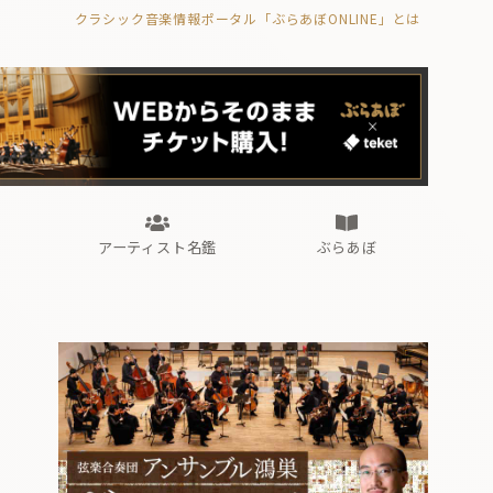
クラシック音楽情報ポータル「ぶらあぼONLINE」とは
の封印の書》
海外公演
FROM編集部
眺望
ぶらあぼブラス！
フォルテピアノ・オデッセイ
アーティスト名鑑
ぶらあぼ
の封印の書》
海外公演
FROM編集部
眺望
ぶらあぼブラス！
フォルテピアノ・オデッセイ