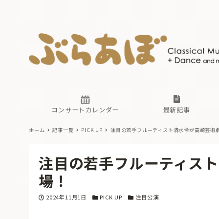
ニュース
ヤマハホ
番組一覧
東京・関
ぶらあぼ
現場のプ
古楽とそ
無料ライ
あ
か
過去の連
コンサートカレンダー
最新記事
ホーム
記事一覧
PICK UP
注目の若手フルーティスト清水伶が高崎芸術
ニュース
ヤマハホ
番組一覧
東京・関
ぶらあぼ
注目の若手フルーティスト
現場のプ
古楽とそ
無料ライ
あ
か
場！
過去の連
投稿日
カテゴリー
カテゴリー
2024年11月1日
PICK UP
注目公演