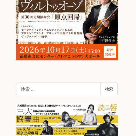
検
検索
索