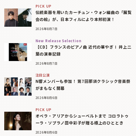
PICK UP
伝統楽器を用いたカーチュン・ウォン編曲の「展覧
会の絵」が、日本フィルにより本邦初演！
2026年8月7日
New Release Selection
【CD】フランスのピアノ曲 近代の華やぎⅠ 井上二
葉の演奏記録
2026年8月7日
注目公演
N響メンバーも参加！ 第7回那須クラシック音楽祭
がまもなく開幕
2026年8月6日
PICK UP
オペラ・アリアからシューベルトまで コロラトゥ
ーラ・ソプラノ田中彩子が贈る極上のひととき
2026年8月6日