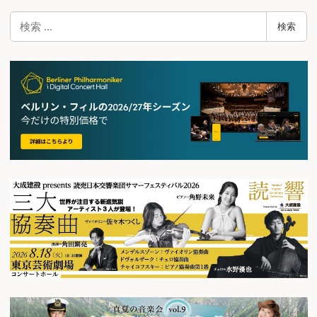
検
検索
索