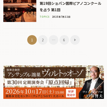
第19回ショパン国際ピアノコンクール
を占う 第1回
TOPICS
2025年7月12日
投
1
2
…
6
稿
ナ
ビ
ゲ
ー
シ
ョ
ン